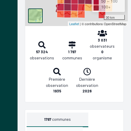
50 – 100
100+
30 km
Leaflet
| © contributions OpenStreetMap
3 031
observateurs
57 324
1 797
0
observations
communes
organisme
Première
Dernière
observation
observation
1935
2026
1797
communes