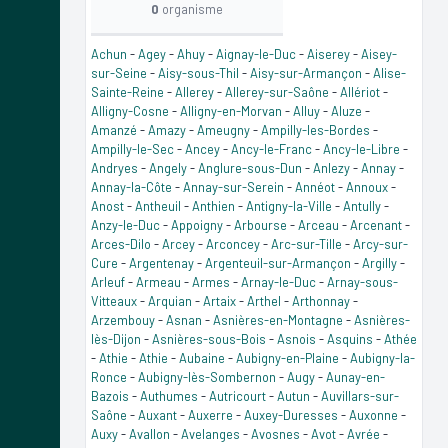
0
organisme
Achun
-
Agey
-
Ahuy
-
Aignay-le-Duc
-
Aiserey
-
Aisey-
sur-Seine
-
Aisy-sous-Thil
-
Aisy-sur-Armançon
-
Alise-
Sainte-Reine
-
Allerey
-
Allerey-sur-Saône
-
Allériot
-
Alligny-Cosne
-
Alligny-en-Morvan
-
Alluy
-
Aluze
-
Amanzé
-
Amazy
-
Ameugny
-
Ampilly-les-Bordes
-
Ampilly-le-Sec
-
Ancey
-
Ancy-le-Franc
-
Ancy-le-Libre
-
Andryes
-
Angely
-
Anglure-sous-Dun
-
Anlezy
-
Annay
-
Annay-la-Côte
-
Annay-sur-Serein
-
Annéot
-
Annoux
-
Anost
-
Antheuil
-
Anthien
-
Antigny-la-Ville
-
Antully
-
Anzy-le-Duc
-
Appoigny
-
Arbourse
-
Arceau
-
Arcenant
-
Arces-Dilo
-
Arcey
-
Arconcey
-
Arc-sur-Tille
-
Arcy-sur-
Cure
-
Argentenay
-
Argenteuil-sur-Armançon
-
Argilly
-
Arleuf
-
Armeau
-
Armes
-
Arnay-le-Duc
-
Arnay-sous-
Vitteaux
-
Arquian
-
Artaix
-
Arthel
-
Arthonnay
-
Arzembouy
-
Asnan
-
Asnières-en-Montagne
-
Asnières-
lès-Dijon
-
Asnières-sous-Bois
-
Asnois
-
Asquins
-
Athée
-
Athie
-
Athie
-
Aubaine
-
Aubigny-en-Plaine
-
Aubigny-la-
Ronce
-
Aubigny-lès-Sombernon
-
Augy
-
Aunay-en-
Bazois
-
Authumes
-
Autricourt
-
Autun
-
Auvillars-sur-
Saône
-
Auxant
-
Auxerre
-
Auxey-Duresses
-
Auxonne
-
Auxy
-
Avallon
-
Avelanges
-
Avosnes
-
Avot
-
Avrée
-