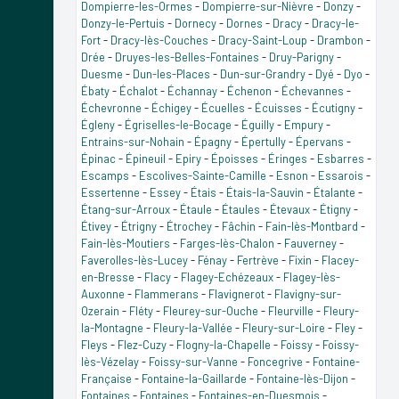
Dompierre-les-Ormes
-
Dompierre-sur-Nièvre
-
Donzy
-
Donzy-le-Pertuis
-
Dornecy
-
Dornes
-
Dracy
-
Dracy-le-
Fort
-
Dracy-lès-Couches
-
Dracy-Saint-Loup
-
Drambon
-
Drée
-
Druyes-les-Belles-Fontaines
-
Druy-Parigny
-
Duesme
-
Dun-les-Places
-
Dun-sur-Grandry
-
Dyé
-
Dyo
-
Ébaty
-
Échalot
-
Échannay
-
Échenon
-
Échevannes
-
Échevronne
-
Échigey
-
Écuelles
-
Écuisses
-
Écutigny
-
Égleny
-
Égriselles-le-Bocage
-
Éguilly
-
Empury
-
Entrains-sur-Nohain
-
Épagny
-
Épertully
-
Épervans
-
Épinac
-
Épineuil
-
Epiry
-
Époisses
-
Éringes
-
Esbarres
-
Escamps
-
Escolives-Sainte-Camille
-
Esnon
-
Essarois
-
Essertenne
-
Essey
-
Étais
-
Étais-la-Sauvin
-
Étalante
-
Étang-sur-Arroux
-
Étaule
-
Étaules
-
Étevaux
-
Étigny
-
Étivey
-
Étrigny
-
Étrochey
-
Fâchin
-
Fain-lès-Montbard
-
Fain-lès-Moutiers
-
Farges-lès-Chalon
-
Fauverney
-
Faverolles-lès-Lucey
-
Fénay
-
Fertrève
-
Fixin
-
Flacey-
en-Bresse
-
Flacy
-
Flagey-Echézeaux
-
Flagey-lès-
Auxonne
-
Flammerans
-
Flavignerot
-
Flavigny-sur-
Ozerain
-
Fléty
-
Fleurey-sur-Ouche
-
Fleurville
-
Fleury-
la-Montagne
-
Fleury-la-Vallée
-
Fleury-sur-Loire
-
Fley
-
Fleys
-
Flez-Cuzy
-
Flogny-la-Chapelle
-
Foissy
-
Foissy-
lès-Vézelay
-
Foissy-sur-Vanne
-
Foncegrive
-
Fontaine-
Française
-
Fontaine-la-Gaillarde
-
Fontaine-lès-Dijon
-
Fontaines
-
Fontaines
-
Fontaines-en-Duesmois
-