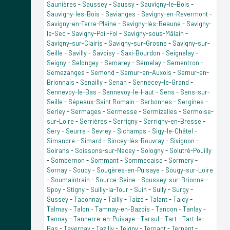
Saunières
-
Saussey
-
Saussy
-
Sauvigny-le-Bois
-
Sauvigny-les-Bois
-
Savianges
-
Savigny-en-Revermont
-
Savigny-en-Terre-Plaine
-
Savigny-lès-Beaune
-
Savigny-
le-Sec
-
Savigny-Poil-Fol
-
Savigny-sous-Mâlain
-
Savigny-sur-Clairis
-
Savigny-sur-Grosne
-
Savigny-sur-
Seille
-
Savilly
-
Savoisy
-
Saxi-Bourdon
-
Seignelay
-
Seigny
-
Selongey
-
Semarey
-
Sémelay
-
Sementron
-
Semezanges
-
Semond
-
Semur-en-Auxois
-
Semur-en-
Brionnais
-
Senailly
-
Senan
-
Sennecey-le-Grand
-
Sennevoy-le-Bas
-
Sennevoy-le-Haut
-
Sens
-
Sens-sur-
Seille
-
Sépeaux-Saint Romain
-
Serbonnes
-
Sergines
-
Serley
-
Sermages
-
Sermesse
-
Sermizelles
-
Sermoise-
sur-Loire
-
Serrières
-
Serrigny
-
Serrigny-en-Bresse
-
Sery
-
Seurre
-
Sevrey
-
Sichamps
-
Sigy-le-Châtel
-
Simandre
-
Simard
-
Sincey-lès-Rouvray
-
Sivignon
-
Soirans
-
Soissons-sur-Nacey
-
Sologny
-
Solutré-Pouilly
-
Sombernon
-
Sommant
-
Sommecaise
-
Sormery
-
Sornay
-
Soucy
-
Sougères-en-Puisaye
-
Sougy-sur-Loire
-
Soumaintrain
-
Source-Seine
-
Soussey-sur-Brionne
-
Spoy
-
Stigny
-
Suilly-la-Tour
-
Suin
-
Sully
-
Surgy
-
Sussey
-
Taconnay
-
Tailly
-
Taizé
-
Talant
-
Talcy
-
Talmay
-
Talon
-
Tamnay-en-Bazois
-
Tancon
-
Tanlay
-
Tannay
-
Tannerre-en-Puisaye
-
Tarsul
-
Tart
-
Tart-le-
Bas
-
Tavernay
-
Tazilly
-
Teigny
-
Ternant
-
Ternant
-