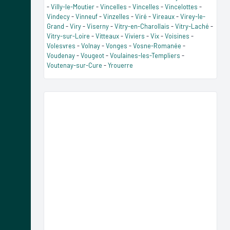
-
Villy-le-Moutier
-
Vincelles
-
Vincelles
-
Vincelottes
-
Vindecy
-
Vinneuf
-
Vinzelles
-
Viré
-
Vireaux
-
Virey-le-
Grand
-
Viry
-
Viserny
-
Vitry-en-Charollais
-
Vitry-Laché
-
Vitry-sur-Loire
-
Vitteaux
-
Viviers
-
Vix
-
Voisines
-
Volesvres
-
Volnay
-
Vonges
-
Vosne-Romanée
-
Voudenay
-
Vougeot
-
Voulaines-les-Templiers
-
Voutenay-sur-Cure
-
Yrouerre
Previous
Next
Lesser Mouse-Eared Bat.jpg © GeForce3 at English
Wikipedia - CC-BY-3.0