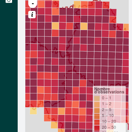
-
Nombre
d'observations
0 – 1
1 – 2
2 – 5
5 – 10
10 – 20
20 – 50