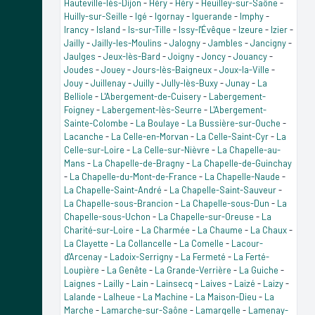
Hauteville-lès-Dijon
-
Héry
-
Héry
-
Heuilley-sur-Saône
-
Huilly-sur-Seille
-
Igé
-
Igornay
-
Iguerande
-
Imphy
-
Irancy
-
Island
-
Is-sur-Tille
-
Issy-l'Évêque
-
Izeure
-
Izier
-
Jailly
-
Jailly-les-Moulins
-
Jalogny
-
Jambles
-
Jancigny
-
Jaulges
-
Jeux-lès-Bard
-
Joigny
-
Joncy
-
Jouancy
-
Joudes
-
Jouey
-
Jours-lès-Baigneux
-
Joux-la-Ville
-
Jouy
-
Juillenay
-
Juilly
-
Jully-lès-Buxy
-
Junay
-
La
Belliole
-
L'Abergement-de-Cuisery
-
Labergement-
Foigney
-
Labergement-lès-Seurre
-
L'Abergement-
Sainte-Colombe
-
La Boulaye
-
La Bussière-sur-Ouche
-
Lacanche
-
La Celle-en-Morvan
-
La Celle-Saint-Cyr
-
La
Celle-sur-Loire
-
La Celle-sur-Nièvre
-
La Chapelle-au-
Mans
-
La Chapelle-de-Bragny
-
La Chapelle-de-Guinchay
-
La Chapelle-du-Mont-de-France
-
La Chapelle-Naude
-
La Chapelle-Saint-André
-
La Chapelle-Saint-Sauveur
-
La Chapelle-sous-Brancion
-
La Chapelle-sous-Dun
-
La
Chapelle-sous-Uchon
-
La Chapelle-sur-Oreuse
-
La
Charité-sur-Loire
-
La Charmée
-
La Chaume
-
La Chaux
-
La Clayette
-
La Collancelle
-
La Comelle
-
Lacour-
d'Arcenay
-
Ladoix-Serrigny
-
La Fermeté
-
La Ferté-
Loupière
-
La Genête
-
La Grande-Verrière
-
La Guiche
-
Laignes
-
Lailly
-
Lain
-
Lainsecq
-
Laives
-
Laizé
-
Laizy
-
Lalande
-
Lalheue
-
La Machine
-
La Maison-Dieu
-
La
Marche
-
Lamarche-sur-Saône
-
Lamargelle
-
Lamenay-