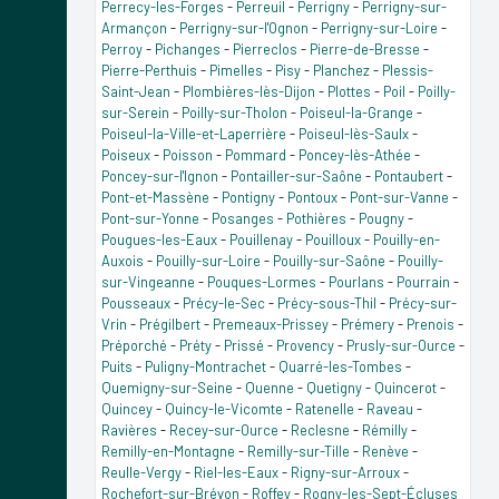
Perrecy-les-Forges
-
Perreuil
-
Perrigny
-
Perrigny-sur-
Armançon
-
Perrigny-sur-l'Ognon
-
Perrigny-sur-Loire
-
Perroy
-
Pichanges
-
Pierreclos
-
Pierre-de-Bresse
-
Pierre-Perthuis
-
Pimelles
-
Pisy
-
Planchez
-
Plessis-
Saint-Jean
-
Plombières-lès-Dijon
-
Plottes
-
Poil
-
Poilly-
sur-Serein
-
Poilly-sur-Tholon
-
Poiseul-la-Grange
-
Poiseul-la-Ville-et-Laperrière
-
Poiseul-lès-Saulx
-
Poiseux
-
Poisson
-
Pommard
-
Poncey-lès-Athée
-
Poncey-sur-l'Ignon
-
Pontailler-sur-Saône
-
Pontaubert
-
Pont-et-Massène
-
Pontigny
-
Pontoux
-
Pont-sur-Vanne
-
Pont-sur-Yonne
-
Posanges
-
Pothières
-
Pougny
-
Pougues-les-Eaux
-
Pouillenay
-
Pouilloux
-
Pouilly-en-
Auxois
-
Pouilly-sur-Loire
-
Pouilly-sur-Saône
-
Pouilly-
sur-Vingeanne
-
Pouques-Lormes
-
Pourlans
-
Pourrain
-
Pousseaux
-
Précy-le-Sec
-
Précy-sous-Thil
-
Précy-sur-
Vrin
-
Prégilbert
-
Premeaux-Prissey
-
Prémery
-
Prenois
-
Préporché
-
Préty
-
Prissé
-
Provency
-
Prusly-sur-Ource
-
Puits
-
Puligny-Montrachet
-
Quarré-les-Tombes
-
Quemigny-sur-Seine
-
Quenne
-
Quetigny
-
Quincerot
-
Quincey
-
Quincy-le-Vicomte
-
Ratenelle
-
Raveau
-
Ravières
-
Recey-sur-Ource
-
Reclesne
-
Rémilly
-
Remilly-en-Montagne
-
Remilly-sur-Tille
-
Renève
-
Reulle-Vergy
-
Riel-les-Eaux
-
Rigny-sur-Arroux
-
Rochefort-sur-Brévon
-
Roffey
-
Rogny-les-Sept-Écluses