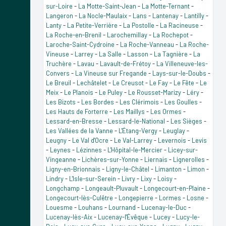
sur-Loire
-
La Motte-Saint-Jean
-
La Motte-Ternant
-
Langeron
-
La Nocle-Maulaix
-
Lans
-
Lantenay
-
Lantilly
-
Lanty
-
La Petite-Verrière
-
La Postolle
-
La Racineuse
-
La Roche-en-Brenil
-
Larochemillay
-
La Rochepot
-
Laroche-Saint-Cydroine
-
La Roche-Vanneau
-
La Roche-
Vineuse
-
Larrey
-
La Salle
-
Lasson
-
La Tagnière
-
La
Truchère
-
Lavau
-
Lavault-de-Frétoy
-
La Villeneuve-les-
Convers
-
La Vineuse sur Fregande
-
Lays-sur-le-Doubs
-
Le Breuil
-
Lechâtelet
-
Le Creusot
-
Le Fay
-
Le Fête
-
Le
Meix
-
Le Planois
-
Le Puley
-
Le Rousset-Marizy
-
Léry
-
Les Bizots
-
Les Bordes
-
Les Clérimois
-
Les Goulles
-
Les Hauts de Forterre
-
Les Maillys
-
Les Ormes
-
Lessard-en-Bresse
-
Lessard-le-National
-
Les Sièges
-
Les Vallées de la Vanne
-
L'Étang-Vergy
-
Leuglay
-
Leugny
-
Le Val d'Ocre
-
Le Val-Larrey
-
Levernois
-
Levis
-
Leynes
-
Lézinnes
-
L'Hôpital-le-Mercier
-
Licey-sur-
Vingeanne
-
Lichères-sur-Yonne
-
Liernais
-
Lignerolles
-
Ligny-en-Brionnais
-
Ligny-le-Châtel
-
Limanton
-
Limon
-
Lindry
-
L'Isle-sur-Serein
-
Livry
-
Lixy
-
Loisy
-
Longchamp
-
Longeault-Pluvault
-
Longecourt-en-Plaine
-
Longecourt-lès-Culêtre
-
Longepierre
-
Lormes
-
Losne
-
Louesme
-
Louhans
-
Lournand
-
Lucenay-le-Duc
-
Lucenay-lès-Aix
-
Lucenay-l'Évêque
-
Lucey
-
Lucy-le-