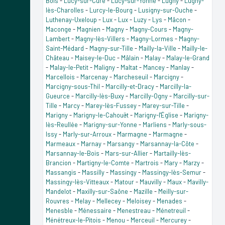
Bois
-
Lucy-sur-Cure
-
Lucy-sur-Yonne
-
Lugny
-
Lugny-
lès-Charolles
-
Lurcy-le-Bourg
-
Lusigny-sur-Ouche
-
Luthenay-Uxeloup
-
Lux
-
Lux
-
Luzy
-
Lys
-
Mâcon
-
Maconge
-
Magnien
-
Magny
-
Magny-Cours
-
Magny-
Lambert
-
Magny-lès-Villers
-
Magny-Lormes
-
Magny-
Saint-Médard
-
Magny-sur-Tille
-
Mailly-la-Ville
-
Mailly-le-
Château
-
Maisey-le-Duc
-
Mâlain
-
Malay
-
Malay-le-Grand
-
Malay-le-Petit
-
Maligny
-
Maltat
-
Mancey
-
Manlay
-
Marcellois
-
Marcenay
-
Marcheseuil
-
Marcigny
-
Marcigny-sous-Thil
-
Marcilly-et-Dracy
-
Marcilly-la-
Gueurce
-
Marcilly-lès-Buxy
-
Marcilly-Ogny
-
Marcilly-sur-
Tille
-
Marcy
-
Marey-lès-Fussey
-
Marey-sur-Tille
-
Marigny
-
Marigny-le-Cahouët
-
Marigny-l'Église
-
Marigny-
lès-Reullée
-
Marigny-sur-Yonne
-
Marliens
-
Marly-sous-
Issy
-
Marly-sur-Arroux
-
Marmagne
-
Marmagne
-
Marmeaux
-
Marnay
-
Marsangy
-
Marsannay-la-Côte
-
Marsannay-le-Bois
-
Mars-sur-Allier
-
Martailly-lès-
Brancion
-
Martigny-le-Comte
-
Martrois
-
Mary
-
Marzy
-
Massangis
-
Massilly
-
Massingy
-
Massingy-lès-Semur
-
Massingy-lès-Vitteaux
-
Matour
-
Mauvilly
-
Maux
-
Mavilly-
Mandelot
-
Maxilly-sur-Saône
-
Mazille
-
Meilly-sur-
Rouvres
-
Melay
-
Mellecey
-
Meloisey
-
Menades
-
Menesble
-
Ménessaire
-
Menestreau
-
Ménetreuil
-
Ménétreux-le-Pitois
-
Menou
-
Merceuil
-
Mercurey
-