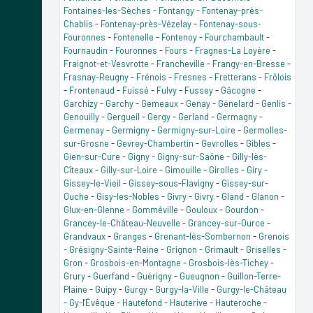
Fontaines-les-Sèches
-
Fontangy
-
Fontenay-près-
Chablis
-
Fontenay-près-Vézelay
-
Fontenay-sous-
Fouronnes
-
Fontenelle
-
Fontenoy
-
Fourchambault
-
Fournaudin
-
Fouronnes
-
Fours
-
Fragnes-La Loyère
-
Fraignot-et-Vesvrotte
-
Francheville
-
Frangy-en-Bresse
-
Frasnay-Reugny
-
Frénois
-
Fresnes
-
Fretterans
-
Frôlois
-
Frontenaud
-
Fuissé
-
Fulvy
-
Fussey
-
Gâcogne
-
Garchizy
-
Garchy
-
Gemeaux
-
Genay
-
Génelard
-
Genlis
-
Genouilly
-
Gergueil
-
Gergy
-
Gerland
-
Germagny
-
Germenay
-
Germigny
-
Germigny-sur-Loire
-
Germolles-
sur-Grosne
-
Gevrey-Chambertin
-
Gevrolles
-
Gibles
-
Gien-sur-Cure
-
Gigny
-
Gigny-sur-Saône
-
Gilly-lès-
Cîteaux
-
Gilly-sur-Loire
-
Gimouille
-
Girolles
-
Giry
-
Gissey-le-Vieil
-
Gissey-sous-Flavigny
-
Gissey-sur-
Ouche
-
Gisy-les-Nobles
-
Givry
-
Givry
-
Gland
-
Glanon
-
Glux-en-Glenne
-
Gomméville
-
Gouloux
-
Gourdon
-
Grancey-le-Château-Neuvelle
-
Grancey-sur-Ource
-
Grandvaux
-
Granges
-
Grenant-lès-Sombernon
-
Grenois
-
Grésigny-Sainte-Reine
-
Grignon
-
Grimault
-
Griselles
-
Gron
-
Grosbois-en-Montagne
-
Grosbois-lès-Tichey
-
Grury
-
Guerfand
-
Guérigny
-
Gueugnon
-
Guillon-Terre-
Plaine
-
Guipy
-
Gurgy
-
Gurgy-la-Ville
-
Gurgy-le-Château
-
Gy-l'Évêque
-
Hautefond
-
Hauterive
-
Hauteroche
-