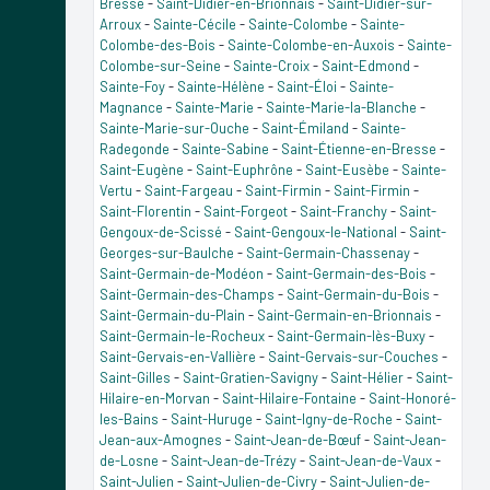
Bresse
-
Saint-Didier-en-Brionnais
-
Saint-Didier-sur-
Arroux
-
Sainte-Cécile
-
Sainte-Colombe
-
Sainte-
Colombe-des-Bois
-
Sainte-Colombe-en-Auxois
-
Sainte-
Colombe-sur-Seine
-
Sainte-Croix
-
Saint-Edmond
-
Sainte-Foy
-
Sainte-Hélène
-
Saint-Éloi
-
Sainte-
Magnance
-
Sainte-Marie
-
Sainte-Marie-la-Blanche
-
Sainte-Marie-sur-Ouche
-
Saint-Émiland
-
Sainte-
Radegonde
-
Sainte-Sabine
-
Saint-Étienne-en-Bresse
-
Saint-Eugène
-
Saint-Euphrône
-
Saint-Eusèbe
-
Sainte-
Vertu
-
Saint-Fargeau
-
Saint-Firmin
-
Saint-Firmin
-
Saint-Florentin
-
Saint-Forgeot
-
Saint-Franchy
-
Saint-
Gengoux-de-Scissé
-
Saint-Gengoux-le-National
-
Saint-
Georges-sur-Baulche
-
Saint-Germain-Chassenay
-
Saint-Germain-de-Modéon
-
Saint-Germain-des-Bois
-
Saint-Germain-des-Champs
-
Saint-Germain-du-Bois
-
Saint-Germain-du-Plain
-
Saint-Germain-en-Brionnais
-
Saint-Germain-le-Rocheux
-
Saint-Germain-lès-Buxy
-
Saint-Gervais-en-Vallière
-
Saint-Gervais-sur-Couches
-
Saint-Gilles
-
Saint-Gratien-Savigny
-
Saint-Hélier
-
Saint-
Hilaire-en-Morvan
-
Saint-Hilaire-Fontaine
-
Saint-Honoré-
les-Bains
-
Saint-Huruge
-
Saint-Igny-de-Roche
-
Saint-
Jean-aux-Amognes
-
Saint-Jean-de-Bœuf
-
Saint-Jean-
de-Losne
-
Saint-Jean-de-Trézy
-
Saint-Jean-de-Vaux
-
Saint-Julien
-
Saint-Julien-de-Civry
-
Saint-Julien-de-