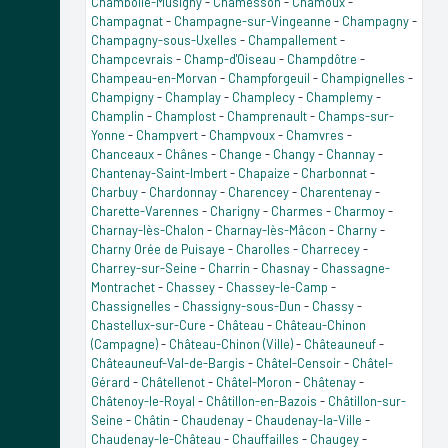
Chambolle-Musigny
-
Chamesson
-
Chamoux
-
Champagnat
-
Champagne-sur-Vingeanne
-
Champagny
-
Champagny-sous-Uxelles
-
Champallement
-
Champcevrais
-
Champ-d'Oiseau
-
Champdôtre
-
Champeau-en-Morvan
-
Champforgeuil
-
Champignelles
-
Champigny
-
Champlay
-
Champlecy
-
Champlemy
-
Champlin
-
Champlost
-
Champrenault
-
Champs-sur-
Yonne
-
Champvert
-
Champvoux
-
Chamvres
-
Chanceaux
-
Chânes
-
Change
-
Changy
-
Channay
-
Chantenay-Saint-Imbert
-
Chapaize
-
Charbonnat
-
Charbuy
-
Chardonnay
-
Charencey
-
Charentenay
-
Charette-Varennes
-
Charigny
-
Charmes
-
Charmoy
-
Charnay-lès-Chalon
-
Charnay-lès-Mâcon
-
Charny
-
Charny Orée de Puisaye
-
Charolles
-
Charrecey
-
Charrey-sur-Seine
-
Charrin
-
Chasnay
-
Chassagne-
Montrachet
-
Chassey
-
Chassey-le-Camp
-
Chassignelles
-
Chassigny-sous-Dun
-
Chassy
-
Chastellux-sur-Cure
-
Château
-
Château-Chinon
(Campagne)
-
Château-Chinon (Ville)
-
Châteauneuf
-
Châteauneuf-Val-de-Bargis
-
Châtel-Censoir
-
Châtel-
Gérard
-
Châtellenot
-
Châtel-Moron
-
Châtenay
-
Châtenoy-le-Royal
-
Châtillon-en-Bazois
-
Châtillon-sur-
Seine
-
Châtin
-
Chaudenay
-
Chaudenay-la-Ville
-
Chaudenay-le-Château
-
Chauffailles
-
Chaugey
-