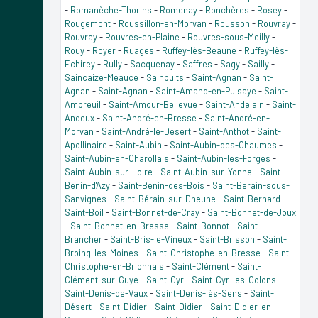
-
Romanèche-Thorins
-
Romenay
-
Ronchères
-
Rosey
-
Rougemont
-
Roussillon-en-Morvan
-
Rousson
-
Rouvray
-
Rouvray
-
Rouvres-en-Plaine
-
Rouvres-sous-Meilly
-
Rouy
-
Royer
-
Ruages
-
Ruffey-lès-Beaune
-
Ruffey-lès-
Echirey
-
Rully
-
Sacquenay
-
Saffres
-
Sagy
-
Sailly
-
Saincaize-Meauce
-
Sainpuits
-
Saint-Agnan
-
Saint-
Agnan
-
Saint-Agnan
-
Saint-Amand-en-Puisaye
-
Saint-
Ambreuil
-
Saint-Amour-Bellevue
-
Saint-Andelain
-
Saint-
Andeux
-
Saint-André-en-Bresse
-
Saint-André-en-
Morvan
-
Saint-André-le-Désert
-
Saint-Anthot
-
Saint-
Apollinaire
-
Saint-Aubin
-
Saint-Aubin-des-Chaumes
-
Saint-Aubin-en-Charollais
-
Saint-Aubin-les-Forges
-
Saint-Aubin-sur-Loire
-
Saint-Aubin-sur-Yonne
-
Saint-
Benin-d'Azy
-
Saint-Benin-des-Bois
-
Saint-Berain-sous-
Sanvignes
-
Saint-Bérain-sur-Dheune
-
Saint-Bernard
-
Saint-Boil
-
Saint-Bonnet-de-Cray
-
Saint-Bonnet-de-Joux
-
Saint-Bonnet-en-Bresse
-
Saint-Bonnot
-
Saint-
Brancher
-
Saint-Bris-le-Vineux
-
Saint-Brisson
-
Saint-
Broing-les-Moines
-
Saint-Christophe-en-Bresse
-
Saint-
Christophe-en-Brionnais
-
Saint-Clément
-
Saint-
Clément-sur-Guye
-
Saint-Cyr
-
Saint-Cyr-les-Colons
-
Saint-Denis-de-Vaux
-
Saint-Denis-lès-Sens
-
Saint-
Désert
-
Saint-Didier
-
Saint-Didier
-
Saint-Didier-en-