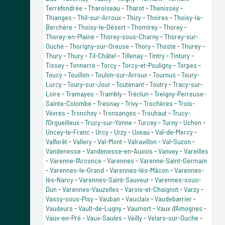
Terrefondrée
-
Tharoiseau
-
Tharot
-
Thenissey
-
Thianges
-
Thil-sur-Arroux
-
Thizy
-
Thoires
-
Thoisy-la-
Berchère
-
Thoisy-le-Désert
-
Thomirey
-
Thorey
-
Thorey-en-Plaine
-
Thorey-sous-Charny
-
Thorey-sur-
Ouche
-
Thorigny-sur-Oreuse
-
Thory
-
Thoste
-
Thurey
-
Thury
-
Thury
-
Til-Châtel
-
Tillenay
-
Tintry
-
Tintury
-
Tissey
-
Tonnerre
-
Torcy
-
Torcy-et-Pouligny
-
Torpes
-
Toucy
-
Touillon
-
Toulon-sur-Arroux
-
Tournus
-
Toury-
Lurcy
-
Toury-sur-Jour
-
Toutenant
-
Toutry
-
Tracy-sur-
Loire
-
Tramayes
-
Trambly
-
Tréclun
-
Treigny-Perreuse-
Sainte-Colombe
-
Tresnay
-
Trivy
-
Trochères
-
Trois-
Vèvres
-
Tronchoy
-
Tronsanges
-
Trouhaut
-
Trucy-
l'Orgueilleux
-
Trucy-sur-Yonne
-
Turcey
-
Turny
-
Uchon
-
Uncey-le-Franc
-
Urcy
-
Urzy
-
Uxeau
-
Val-de-Mercy
-
Valforêt
-
Vallery
-
Val-Mont
-
Valravillon
-
Val-Suzon
-
Vandenesse
-
Vandenesse-en-Auxois
-
Vanvey
-
Vareilles
-
Varenne-l'Arconce
-
Varennes
-
Varenne-Saint-Germain
-
Varennes-le-Grand
-
Varennes-lès-Mâcon
-
Varennes-
lès-Narcy
-
Varennes-Saint-Sauveur
-
Varennes-sous-
Dun
-
Varennes-Vauzelles
-
Varois-et-Chaignot
-
Varzy
-
Vassy-sous-Pisy
-
Vauban
-
Vauclaix
-
Vaudebarrier
-
Vaudeurs
-
Vault-de-Lugny
-
Vaumort
-
Vaux d'Amognes
-
Vaux-en-Pré
-
Vaux-Saules
-
Veilly
-
Velars-sur-Ouche
-