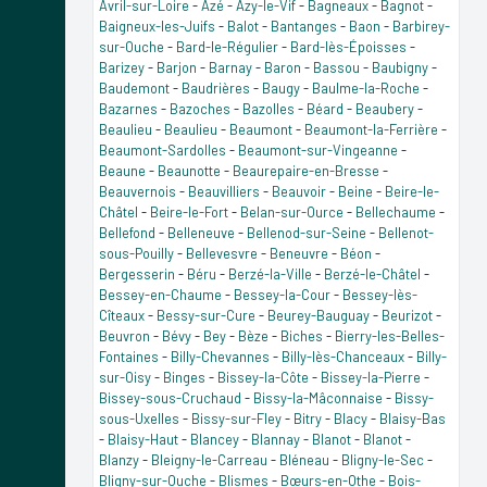
Avril-sur-Loire
-
Azé
-
Azy-le-Vif
-
Bagneaux
-
Bagnot
-
Baigneux-les-Juifs
-
Balot
-
Bantanges
-
Baon
-
Barbirey-
sur-Ouche
-
Bard-le-Régulier
-
Bard-lès-Époisses
-
Barizey
-
Barjon
-
Barnay
-
Baron
-
Bassou
-
Baubigny
-
Baudemont
-
Baudrières
-
Baugy
-
Baulme-la-Roche
-
Bazarnes
-
Bazoches
-
Bazolles
-
Béard
-
Beaubery
-
Beaulieu
-
Beaulieu
-
Beaumont
-
Beaumont-la-Ferrière
-
Beaumont-Sardolles
-
Beaumont-sur-Vingeanne
-
Beaune
-
Beaunotte
-
Beaurepaire-en-Bresse
-
Beauvernois
-
Beauvilliers
-
Beauvoir
-
Beine
-
Beire-le-
Châtel
-
Beire-le-Fort
-
Belan-sur-Ource
-
Bellechaume
-
Bellefond
-
Belleneuve
-
Bellenod-sur-Seine
-
Bellenot-
sous-Pouilly
-
Bellevesvre
-
Beneuvre
-
Béon
-
Bergesserin
-
Béru
-
Berzé-la-Ville
-
Berzé-le-Châtel
-
Bessey-en-Chaume
-
Bessey-la-Cour
-
Bessey-lès-
Cîteaux
-
Bessy-sur-Cure
-
Beurey-Bauguay
-
Beurizot
-
Beuvron
-
Bévy
-
Bey
-
Bèze
-
Biches
-
Bierry-les-Belles-
Fontaines
-
Billy-Chevannes
-
Billy-lès-Chanceaux
-
Billy-
sur-Oisy
-
Binges
-
Bissey-la-Côte
-
Bissey-la-Pierre
-
Bissey-sous-Cruchaud
-
Bissy-la-Mâconnaise
-
Bissy-
sous-Uxelles
-
Bissy-sur-Fley
-
Bitry
-
Blacy
-
Blaisy-Bas
-
Blaisy-Haut
-
Blancey
-
Blannay
-
Blanot
-
Blanot
-
Blanzy
-
Bleigny-le-Carreau
-
Bléneau
-
Bligny-le-Sec
-
Bligny-sur-Ouche
-
Blismes
-
Bœurs-en-Othe
-
Bois-