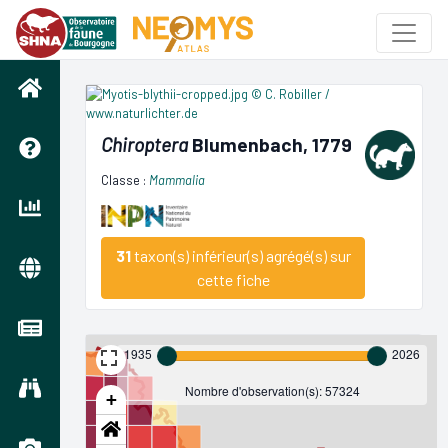
Chiroptera
Blumenbach, 1779
Classe :
Mammalia
31
taxon(s) inférieur(s) agrégé(s) sur
cette fiche
1935
2026
Nombre d'observation(s): 57324
+