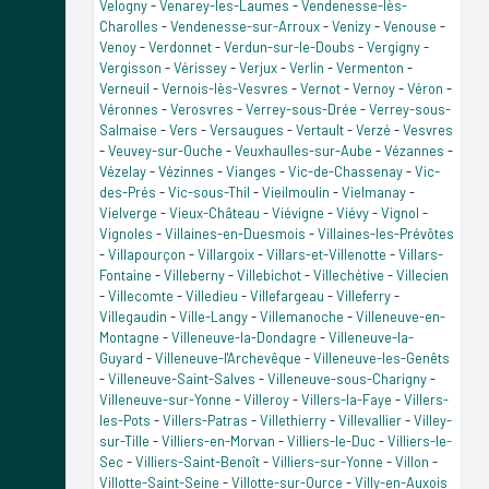
Velogny
-
Venarey-les-Laumes
-
Vendenesse-lès-
Charolles
-
Vendenesse-sur-Arroux
-
Venizy
-
Venouse
-
Venoy
-
Verdonnet
-
Verdun-sur-le-Doubs
-
Vergigny
-
Vergisson
-
Vérissey
-
Verjux
-
Verlin
-
Vermenton
-
Verneuil
-
Vernois-lès-Vesvres
-
Vernot
-
Vernoy
-
Véron
-
Véronnes
-
Verosvres
-
Verrey-sous-Drée
-
Verrey-sous-
Salmaise
-
Vers
-
Versaugues
-
Vertault
-
Verzé
-
Vesvres
-
Veuvey-sur-Ouche
-
Veuxhaulles-sur-Aube
-
Vézannes
-
Vézelay
-
Vézinnes
-
Vianges
-
Vic-de-Chassenay
-
Vic-
des-Prés
-
Vic-sous-Thil
-
Vieilmoulin
-
Vielmanay
-
Vielverge
-
Vieux-Château
-
Viévigne
-
Viévy
-
Vignol
-
Vignoles
-
Villaines-en-Duesmois
-
Villaines-les-Prévôtes
-
Villapourçon
-
Villargoix
-
Villars-et-Villenotte
-
Villars-
Fontaine
-
Villeberny
-
Villebichot
-
Villechétive
-
Villecien
-
Villecomte
-
Villedieu
-
Villefargeau
-
Villeferry
-
Villegaudin
-
Ville-Langy
-
Villemanoche
-
Villeneuve-en-
Montagne
-
Villeneuve-la-Dondagre
-
Villeneuve-la-
Guyard
-
Villeneuve-l'Archevêque
-
Villeneuve-les-Genêts
-
Villeneuve-Saint-Salves
-
Villeneuve-sous-Charigny
-
Villeneuve-sur-Yonne
-
Villeroy
-
Villers-la-Faye
-
Villers-
les-Pots
-
Villers-Patras
-
Villethierry
-
Villevallier
-
Villey-
sur-Tille
-
Villiers-en-Morvan
-
Villiers-le-Duc
-
Villiers-le-
Sec
-
Villiers-Saint-Benoît
-
Villiers-sur-Yonne
-
Villon
-
Villotte-Saint-Seine
-
Villotte-sur-Ource
-
Villy-en-Auxois