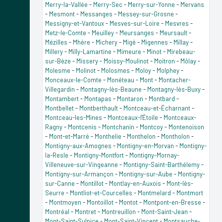
Merry-la-Vallée
-
Merry-Sec
-
Merry-sur-Yonne
-
Mervans
-
Mesmont
-
Messanges
-
Messey-sur-Grosne
-
Messigny-et-Vantoux
-
Mesves-sur-Loire
-
Mesvres
-
Metz-le-Comte
-
Meuilley
-
Meursanges
-
Meursault
-
Mézilles
-
Mhère
-
Michery
-
Migé
-
Migennes
-
Millay
-
Millery
-
Milly-Lamartine
-
Mimeure
-
Minot
-
Mirebeau-
sur-Bèze
-
Missery
-
Moissy-Moulinot
-
Moitron
-
Môlay
-
Molesme
-
Molinot
-
Molosmes
-
Moloy
-
Molphey
-
Monceaux-le-Comte
-
Monéteau
-
Mont
-
Montacher-
Villegardin
-
Montagny-lès-Beaune
-
Montagny-lès-Buxy
-
Montambert
-
Montapas
-
Montaron
-
Montbard
-
Montbellet
-
Montberthault
-
Montceau-et-Écharnant
-
Montceau-les-Mines
-
Montceaux-l'Étoile
-
Montceaux-
Ragny
-
Montcenis
-
Montchanin
-
Montcoy
-
Montenoison
-
Mont-et-Marré
-
Monthelie
-
Monthelon
-
Montholon
-
Montigny-aux-Amognes
-
Montigny-en-Morvan
-
Montigny-
la-Resle
-
Montigny-Montfort
-
Montigny-Mornay-
Villeneuve-sur-Vingeanne
-
Montigny-Saint-Barthélemy
-
Montigny-sur-Armançon
-
Montigny-sur-Aube
-
Montigny-
sur-Canne
-
Montillot
-
Montlay-en-Auxois
-
Mont-lès-
Seurre
-
Montliot-et-Courcelles
-
Montmelard
-
Montmort
-
Montmoyen
-
Montoillot
-
Montot
-
Montpont-en-Bresse
-
Montréal
-
Montret
-
Montreuillon
-
Mont-Saint-Jean
-
Mont-Saint-Sulpice
-
Mont-Saint-Vincent
-
Montsauche-