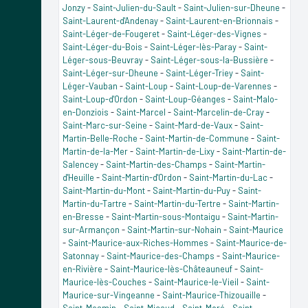
Jonzy
-
Saint-Julien-du-Sault
-
Saint-Julien-sur-Dheune
-
Saint-Laurent-d'Andenay
-
Saint-Laurent-en-Brionnais
-
Saint-Léger-de-Fougeret
-
Saint-Léger-des-Vignes
-
Saint-Léger-du-Bois
-
Saint-Léger-lès-Paray
-
Saint-
Léger-sous-Beuvray
-
Saint-Léger-sous-la-Bussière
-
Saint-Léger-sur-Dheune
-
Saint-Léger-Triey
-
Saint-
Léger-Vauban
-
Saint-Loup
-
Saint-Loup-de-Varennes
-
Saint-Loup-d'Ordon
-
Saint-Loup-Géanges
-
Saint-Malo-
en-Donziois
-
Saint-Marcel
-
Saint-Marcelin-de-Cray
-
Saint-Marc-sur-Seine
-
Saint-Mard-de-Vaux
-
Saint-
Martin-Belle-Roche
-
Saint-Martin-de-Commune
-
Saint-
Martin-de-la-Mer
-
Saint-Martin-de-Lixy
-
Saint-Martin-de-
Salencey
-
Saint-Martin-des-Champs
-
Saint-Martin-
d'Heuille
-
Saint-Martin-d'Ordon
-
Saint-Martin-du-Lac
-
Saint-Martin-du-Mont
-
Saint-Martin-du-Puy
-
Saint-
Martin-du-Tartre
-
Saint-Martin-du-Tertre
-
Saint-Martin-
en-Bresse
-
Saint-Martin-sous-Montaigu
-
Saint-Martin-
sur-Armançon
-
Saint-Martin-sur-Nohain
-
Saint-Maurice
-
Saint-Maurice-aux-Riches-Hommes
-
Saint-Maurice-de-
Satonnay
-
Saint-Maurice-des-Champs
-
Saint-Maurice-
en-Rivière
-
Saint-Maurice-lès-Châteauneuf
-
Saint-
Maurice-lès-Couches
-
Saint-Maurice-le-Vieil
-
Saint-
Maurice-sur-Vingeanne
-
Saint-Maurice-Thizouaille
-
Saint-Mesmin
-
Saint-Micaud
-
Saint-Moré
-
Saint-