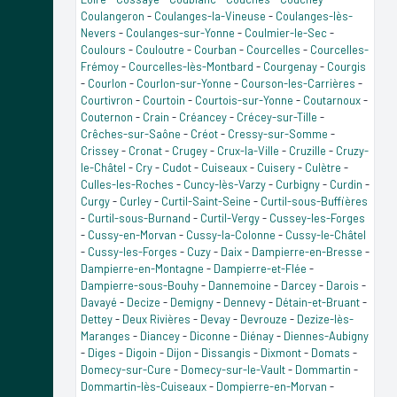
Coulangeron
-
Coulanges-la-Vineuse
-
Coulanges-lès-
Nevers
-
Coulanges-sur-Yonne
-
Coulmier-le-Sec
-
Coulours
-
Couloutre
-
Courban
-
Courcelles
-
Courcelles-
Frémoy
-
Courcelles-lès-Montbard
-
Courgenay
-
Courgis
-
Courlon
-
Courlon-sur-Yonne
-
Courson-les-Carrières
-
Courtivron
-
Courtoin
-
Courtois-sur-Yonne
-
Coutarnoux
-
Couternon
-
Crain
-
Créancey
-
Crécey-sur-Tille
-
Crêches-sur-Saône
-
Créot
-
Cressy-sur-Somme
-
Crissey
-
Cronat
-
Crugey
-
Crux-la-Ville
-
Cruzille
-
Cruzy-
le-Châtel
-
Cry
-
Cudot
-
Cuiseaux
-
Cuisery
-
Culètre
-
Culles-les-Roches
-
Cuncy-lès-Varzy
-
Curbigny
-
Curdin
-
Curgy
-
Curley
-
Curtil-Saint-Seine
-
Curtil-sous-Buffières
-
Curtil-sous-Burnand
-
Curtil-Vergy
-
Cussey-les-Forges
-
Cussy-en-Morvan
-
Cussy-la-Colonne
-
Cussy-le-Châtel
-
Cussy-les-Forges
-
Cuzy
-
Daix
-
Dampierre-en-Bresse
-
Dampierre-en-Montagne
-
Dampierre-et-Flée
-
Dampierre-sous-Bouhy
-
Dannemoine
-
Darcey
-
Darois
-
Davayé
-
Decize
-
Demigny
-
Dennevy
-
Détain-et-Bruant
-
Dettey
-
Deux Rivières
-
Devay
-
Devrouze
-
Dezize-lès-
Maranges
-
Diancey
-
Diconne
-
Diénay
-
Diennes-Aubigny
-
Diges
-
Digoin
-
Dijon
-
Dissangis
-
Dixmont
-
Domats
-
Domecy-sur-Cure
-
Domecy-sur-le-Vault
-
Dommartin
-
Dommartin-lès-Cuiseaux
-
Dompierre-en-Morvan
-