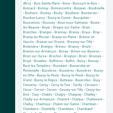
d'Arcy
-
Bois-Sainte-Marie
-
Bona
-
Boncourt-le-Bois
-
Bonnard
-
Bonnay
-
Bonnencontre
-
Bosjean
-
Boudreville
-
Bouhans
-
Bouhey
-
Bouhy
-
Bouilland
-
Bourberain
-
Bourbon-Lancy
-
Bourg-le-Comte
-
Bourgvilain
-
Boussenois
-
Boussey
-
Boux-sous-Salmaise
-
Bouze-
lès-Beaune
-
Boyer
-
Bragny-sur-Saône
-
Brain
-
Branches
-
Branges
-
Brannay
-
Brassy
-
Braux
-
Bray
-
Brazey-en-Morvan
-
Brazey-en-Plaine
-
Brémur-et-
Vaurois
-
Bresse-sur-Grosne
-
Bressey-sur-Tille
-
Bretenière
-
Bretigny
-
Brèves
-
Brianny
-
Briant
-
Brienon-sur-Armançon
-
Brinay
-
Brinon-sur-Beuvron
-
Brion-sur-Ource
-
Brochon
-
Brognon
-
Broin
-
Brosses
-
Broye
-
Bruailles
-
Buffières
-
Buffon
-
Bulcy
-
Buncey
-
Bure-les-Templiers
-
Busseaut
-
Busserotte-et-
Montenaille
-
Bussières
-
Bussières
-
Bussières
-
Bussy-
en-Othe
-
Bussy-la-Pesle
-
Bussy-la-Pesle
-
Bussy-le-
Grand
-
Bussy-le-Repos
-
Butteaux
-
Buxerolles
-
Buxy
-
Censerey
-
Censy
-
Cercy-la-Tour
-
Cérilly
-
Cerisiers
-
Céron
-
Cersot
-
Cervon
-
Cessey-sur-Tille
-
Cessy-les-
Bois
-
Cézy
-
Chablis
-
Chagny
-
Chaignay
-
Chailley
-
Chailly-sur-Armançon
-
Chaintré
-
Chalaux
-
Challement
-
Challuy
-
Chalmoux
-
Chalon-sur-Saône
-
Chambain
-
Chambeire
-
Chambilly
-
Chamblanc
-
Chambœuf
-