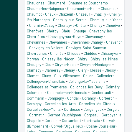
Chaulgnes
-
Chaumard
-
Chaume-et-Courchamp
-
Chaume-lès-Baigneux
-
Chaumont-le-Bois
-
Chaumot
-
Chaumot
-
Chaux
-
Chazeuil
-
Chazeuil
-
Chazilly
-
Cheilly-
lès-Maranges
-
Chemilly-sur-Serein
-
Chemilly-sur-Yonne
-
Chemin-d'Aisey
-
Chenay-le-Châtel
-
Cheney
-
Chenôve
-
Chenôves
-
Chéroy
-
Chéu
-
Cheuge
-
Chevagny-les-
Chevrières
-
Chevagny-sur-Guye
-
Chevannay
-
Chevannes
-
Chevannes
-
Chevannes-Changy
-
Chevenon
-
Chevigny-en-Valière
-
Chevigny-Saint-Sauveur
-
Chevroches
-
Chichée
-
Chiddes
-
Chiddes
-
Chissey-en-
Morvan
-
Chissey-lès-Mâcon
-
Chitry
-
Chitry-les-Mines
-
Chougny
-
Ciez
-
Ciry-le-Noble
-
Civry-en-Montagne
-
Clamecy
-
Clamerey
-
Clénay
-
Cléry
-
Clessé
-
Clessy
-
Clomot
-
Cluny
-
Clux-Villeneuve
-
Collan
-
Collemiers
-
Collonge-en-Charollais
-
Collonge-la-Madeleine
-
Collonges-et-Premières
-
Collonges-lès-Bévy
-
Colméry
-
Colombier
-
Colombier-en-Brionnais
-
Combertault
-
Commarin
-
Compigny
-
Condal
-
Corancy
-
Corberon
-
Corbigny
-
Corcelles-les-Arts
-
Corcelles-lès-Cîteaux
-
Corcelles-les-Monts
-
Cordesse
-
Corgengoux
-
Corgoloin
-
Cormatin
-
Cormot-Vauchignon
-
Corpeau
-
Corpoyer-la-
Chapelle
-
Corsaint
-
Cortambert
-
Cortevaix
-
Corvol-
d'Embernard
-
Corvol-l'Orgueilleux
-
Cosne-Cours-sur-
Loire
-
Cossaye
-
Coublanc
-
Couches
-
Couchey
-