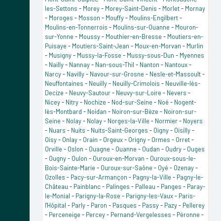
les-Settons
-
Morey
-
Morey-Saint-Denis
-
Morlet
-
Mornay
-
Moroges
-
Mosson
-
Mouffy
-
Moulins-Engilbert
-
Moulins-en-Tonnerrois
-
Moulins-sur-Ouanne
-
Mouron-
sur-Yonne
-
Moussy
-
Mouthier-en-Bresse
-
Moutiers-en-
Puisaye
-
Moutiers-Saint-Jean
-
Moux-en-Morvan
-
Murlin
-
Musigny
-
Mussy-la-Fosse
-
Mussy-sous-Dun
-
Myennes
-
Nailly
-
Nannay
-
Nan-sous-Thil
-
Nanton
-
Nantoux
-
Narcy
-
Navilly
-
Navour-sur-Grosne
-
Nesle-et-Massoult
-
Neuffontaines
-
Neuilly
-
Neuilly-Crimolois
-
Neuville-lès-
Decize
-
Neuvy-Sautour
-
Neuvy-sur-Loire
-
Nevers
-
Nicey
-
Nitry
-
Nochize
-
Nod-sur-Seine
-
Noé
-
Nogent-
lès-Montbard
-
Noidan
-
Noiron-sur-Bèze
-
Noiron-sur-
Seine
-
Nolay
-
Nolay
-
Norges-la-Ville
-
Normier
-
Noyers
-
Nuars
-
Nuits
-
Nuits-Saint-Georges
-
Oigny
-
Oisilly
-
Oisy
-
Onlay
-
Orain
-
Orgeux
-
Origny
-
Ormes
-
Orret
-
Orville
-
Oslon
-
Ouagne
-
Ouanne
-
Oudan
-
Oudry
-
Ouges
-
Ougny
-
Oulon
-
Ouroux-en-Morvan
-
Ouroux-sous-le-
Bois-Sainte-Marie
-
Ouroux-sur-Saône
-
Oyé
-
Ozenay
-
Ozolles
-
Pacy-sur-Armançon
-
Pagny-la-Ville
-
Pagny-le-
Château
-
Painblanc
-
Palinges
-
Palleau
-
Panges
-
Paray-
le-Monial
-
Parigny-la-Rose
-
Parigny-les-Vaux
-
Paris-
l'Hôpital
-
Parly
-
Paron
-
Pasques
-
Passy
-
Pazy
-
Pellerey
-
Perceneige
-
Percey
-
Pernand-Vergelesses
-
Péronne
-