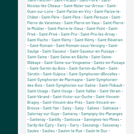
Nicolas-lès-Cîteaux
-
Saint-Nizier-sur-Arroux
-
Saint-
Ouen-sur-Loire
-
Saint-Parize-en-Viry
-
Saint-Parize-le-
Châtel
-
Saint-Père
-
Saint-Père
-
Saint-Péreuse
-
Saint-
Pierre-de-Varennes
-
Saint-Pierre-en-Vaux
-
Saint-Pierre-
le-Moûtier
-
Saint-Pierre-le-Vieux
-
Saint-Point
-
Saint-
Privé
-
Saint-Privé
-
Saint-Prix
-
Saint-Prix-lès-Arnay
-
Saint-Racho
-
Saint-Rémy
-
Saint-Rémy
-
Saint-Révérien
-
Saint-Romain
-
Saint-Romain-sous-Versigny
-
Saint-
Saulge
-
Saint-Sauveur
-
Saint-Sauveur-en-Puisaye
-
Saint-Seine
-
Saint-Seine-en-Bâche
-
Saint-Seine-
l'Abbaye
-
Saint-Seine-sur-Vingeanne
-
Saints-en-Puisaye
-
Saint-Sernin-du-Bois
-
Saint-Sernin-du-Plain
-
Saint-
Sérotin
-
Saint-Sulpice
-
Saint-Symphorien-d'Ancelles
-
Saint-Symphorien-de-Marmagne
-
Saint-Symphorien-
des-Bois
-
Saint-Symphorien-sur-Saône
-
Saint-Thibault
-
Saint-Usage
-
Saint-Usuge
-
Saint-Vallier
-
Saint-Vérain
-
Saint-Vérand
-
Saint-Victor-sur-Ouche
-
Saint-Vincent-
Bragny
-
Saint-Vincent-des-Prés
-
Saint-Vincent-en-
Bresse
-
Saint-Yan
-
Saisy
-
Saizy
-
Salives
-
Salmaise
-
Salornay-sur-Guye
-
Samerey
-
Sampigny-lès-Maranges
-
Santenay
-
Santilly
-
Santosse
-
Sanvignes-les-Mines
-
Sardy-lès-Épiry
-
Sarry
-
Sarry
-
Sassangy
-
Sassenay
-
Saules
-
Saulieu
-
Saulon-la-Rue
-
Saulx-le-Duc
-