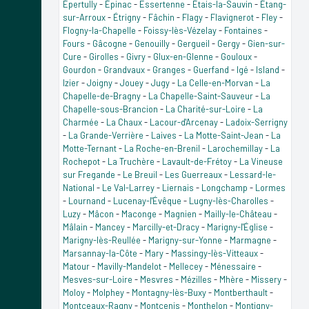
Épertully
-
Épinac
-
Essertenne
-
Étais-la-Sauvin
-
Étang-
sur-Arroux
-
Étrigny
-
Fâchin
-
Flagy
-
Flavignerot
-
Fley
-
Flogny-la-Chapelle
-
Foissy-lès-Vézelay
-
Fontaines
-
Fours
-
Gâcogne
-
Genouilly
-
Gergueil
-
Gergy
-
Gien-sur-
Cure
-
Girolles
-
Givry
-
Glux-en-Glenne
-
Gouloux
-
Gourdon
-
Grandvaux
-
Granges
-
Guerfand
-
Igé
-
Island
-
Izier
-
Joigny
-
Jouey
-
Jugy
-
La Celle-en-Morvan
-
La
Chapelle-de-Bragny
-
La Chapelle-Saint-Sauveur
-
La
Chapelle-sous-Brancion
-
La Charité-sur-Loire
-
La
Charmée
-
La Chaux
-
Lacour-d'Arcenay
-
Ladoix-Serrigny
-
La Grande-Verrière
-
Laives
-
La Motte-Saint-Jean
-
La
Motte-Ternant
-
La Roche-en-Brenil
-
Larochemillay
-
La
Rochepot
-
La Truchère
-
Lavault-de-Frétoy
-
La Vineuse
sur Fregande
-
Le Breuil
-
Les Guerreaux
-
Lessard-le-
National
-
Le Val-Larrey
-
Liernais
-
Longchamp
-
Lormes
-
Lournand
-
Lucenay-l'Évêque
-
Lugny-lès-Charolles
-
Luzy
-
Mâcon
-
Maconge
-
Magnien
-
Mailly-le-Château
-
Mâlain
-
Mancey
-
Marcilly-et-Dracy
-
Marigny-l'Église
-
Marigny-lès-Reullée
-
Marigny-sur-Yonne
-
Marmagne
-
Marsannay-la-Côte
-
Mary
-
Massingy-lès-Vitteaux
-
Matour
-
Mavilly-Mandelot
-
Mellecey
-
Ménessaire
-
Mesves-sur-Loire
-
Mesvres
-
Mézilles
-
Mhère
-
Missery
-
Moloy
-
Molphey
-
Montagny-lès-Buxy
-
Montberthault
-
Montceaux-Ragny
-
Montcenis
-
Monthelon
-
Montigny-