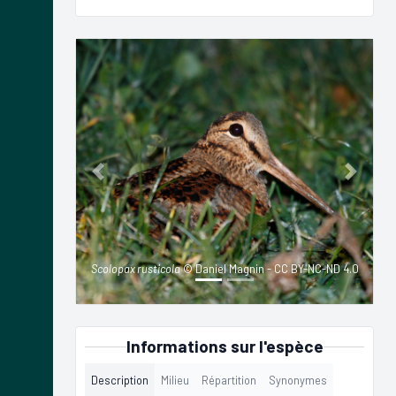
Previous
Next
Scolopax rusticola
© Daniel Magnin - CC BY-NC-ND 4.0
Informations sur l'espèce
Description
Milieu
Répartition
Synonymes