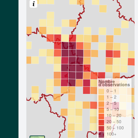
Nombre
d'observations
0 – 1
1 – 2
2 – 5
5 – 10
10 – 20
20 – 50
50 – 100
100+