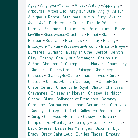
Agey
-
Alligny-en-Morvan
-
Anost
-
Antully
-
Appoigny
-
Arbourse
-
Arces-Dilo
-
Arcy-sur-Cure
-
Argilly
-
Arleuf
-
Aubigny-la-Ronce
-
Authumes
-
Autun
-
Auxy
-
Avallon
-
Avot
-
Azé
-
Barbirey-sur-Ouche
-
Bard-le-Régulier
-
Barnay
-
Beaumont
-
Beauvilliers
-
Bellechaume
-
Berzé-
la-Ville
-
Bissey-sous-Cruchaud
-
Blanot
-
Blanot
-
Bosjean
-
Bouilland
-
Branches
-
Brannay
-
Brassy
-
Brazey-en-Morvan
-
Bresse-sur-Grosne
-
Briant
-
Broye
-
Buffières
-
Burnand
-
Bussy-en-Othe
-
Cersot
-
Cervon
-
Cézy
-
Chagny
-
Chailly-sur-Armançon
-
Chalon-sur-
Saône
-
Chambœuf
-
Champeau-en-Morvan
-
Champigny
-
Chapaize
-
Charny Orée de Puisaye
-
Charrecey
-
Chassey
-
Chassey-le-Camp
-
Chastellux-sur-Cure
-
Château
-
Château-Chinon (Campagne)
-
Châtel-Censoir
-
Châtel-Gérard
-
Châtenoy-le-Royal
-
Chaux
-
Chenôves
-
Chevannes
-
Chissey-en-Morvan
-
Chissey-lès-Mâcon
-
Clessé
-
Cluny
-
Collonges-et-Premières
-
Corancy
-
Cordesse
-
Cormot-Vauchignon
-
Cortambert
-
Cortevaix
-
Cossaye
-
Cruzy-le-Châtel
-
Culles-les-Roches
-
Curdin
-
Curgy
-
Curtil-sous-Burnand
-
Cussy-en-Morvan
-
Dampierre-en-Montagne
-
Demigny
-
Détain-et-Bruant
-
Deux Rivières
-
Dezize-lès-Maranges
-
Diconne
-
Dijon
-
Dracy
-
Dracy-Saint-Loup
-
Dun-les-Places
-
Empury
-