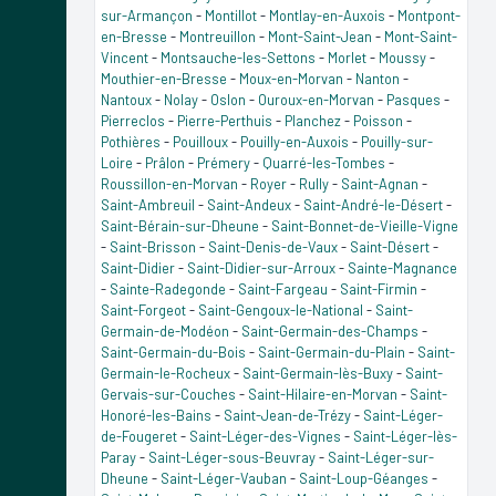
sur-Armançon
-
Montillot
-
Montlay-en-Auxois
-
Montpont-
en-Bresse
-
Montreuillon
-
Mont-Saint-Jean
-
Mont-Saint-
Vincent
-
Montsauche-les-Settons
-
Morlet
-
Moussy
-
Mouthier-en-Bresse
-
Moux-en-Morvan
-
Nanton
-
Nantoux
-
Nolay
-
Oslon
-
Ouroux-en-Morvan
-
Pasques
-
Pierreclos
-
Pierre-Perthuis
-
Planchez
-
Poisson
-
Pothières
-
Pouilloux
-
Pouilly-en-Auxois
-
Pouilly-sur-
Loire
-
Prâlon
-
Prémery
-
Quarré-les-Tombes
-
Roussillon-en-Morvan
-
Royer
-
Rully
-
Saint-Agnan
-
Saint-Ambreuil
-
Saint-Andeux
-
Saint-André-le-Désert
-
Saint-Bérain-sur-Dheune
-
Saint-Bonnet-de-Vieille-Vigne
-
Saint-Brisson
-
Saint-Denis-de-Vaux
-
Saint-Désert
-
Saint-Didier
-
Saint-Didier-sur-Arroux
-
Sainte-Magnance
-
Sainte-Radegonde
-
Saint-Fargeau
-
Saint-Firmin
-
Saint-Forgeot
-
Saint-Gengoux-le-National
-
Saint-
Germain-de-Modéon
-
Saint-Germain-des-Champs
-
Saint-Germain-du-Bois
-
Saint-Germain-du-Plain
-
Saint-
Germain-le-Rocheux
-
Saint-Germain-lès-Buxy
-
Saint-
Gervais-sur-Couches
-
Saint-Hilaire-en-Morvan
-
Saint-
Honoré-les-Bains
-
Saint-Jean-de-Trézy
-
Saint-Léger-
de-Fougeret
-
Saint-Léger-des-Vignes
-
Saint-Léger-lès-
Paray
-
Saint-Léger-sous-Beuvray
-
Saint-Léger-sur-
Dheune
-
Saint-Léger-Vauban
-
Saint-Loup-Géanges
-