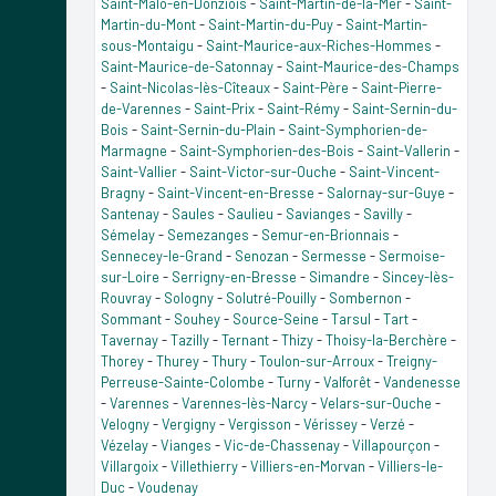
Saint-Malo-en-Donziois
-
Saint-Martin-de-la-Mer
-
Saint-
Martin-du-Mont
-
Saint-Martin-du-Puy
-
Saint-Martin-
sous-Montaigu
-
Saint-Maurice-aux-Riches-Hommes
-
Saint-Maurice-de-Satonnay
-
Saint-Maurice-des-Champs
-
Saint-Nicolas-lès-Cîteaux
-
Saint-Père
-
Saint-Pierre-
de-Varennes
-
Saint-Prix
-
Saint-Rémy
-
Saint-Sernin-du-
Bois
-
Saint-Sernin-du-Plain
-
Saint-Symphorien-de-
Marmagne
-
Saint-Symphorien-des-Bois
-
Saint-Vallerin
-
Saint-Vallier
-
Saint-Victor-sur-Ouche
-
Saint-Vincent-
Bragny
-
Saint-Vincent-en-Bresse
-
Salornay-sur-Guye
-
Santenay
-
Saules
-
Saulieu
-
Savianges
-
Savilly
-
Sémelay
-
Semezanges
-
Semur-en-Brionnais
-
Sennecey-le-Grand
-
Senozan
-
Sermesse
-
Sermoise-
sur-Loire
-
Serrigny-en-Bresse
-
Simandre
-
Sincey-lès-
Rouvray
-
Sologny
-
Solutré-Pouilly
-
Sombernon
-
Sommant
-
Souhey
-
Source-Seine
-
Tarsul
-
Tart
-
Tavernay
-
Tazilly
-
Ternant
-
Thizy
-
Thoisy-la-Berchère
-
Thorey
-
Thurey
-
Thury
-
Toulon-sur-Arroux
-
Treigny-
Perreuse-Sainte-Colombe
-
Turny
-
Valforêt
-
Vandenesse
-
Varennes
-
Varennes-lès-Narcy
-
Velars-sur-Ouche
-
Velogny
-
Vergigny
-
Vergisson
-
Vérissey
-
Verzé
-
Vézelay
-
Vianges
-
Vic-de-Chassenay
-
Villapourçon
-
Villargoix
-
Villethierry
-
Villiers-en-Morvan
-
Villiers-le-
Duc
-
Voudenay