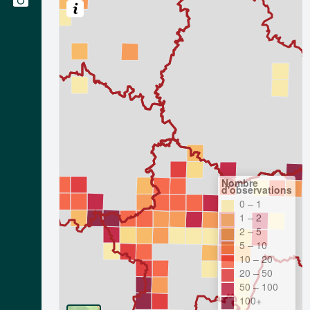
Nombre
d'observations
0 – 1
1 – 2
2 – 5
5 – 10
10 – 20
20 – 50
50 – 100
100+