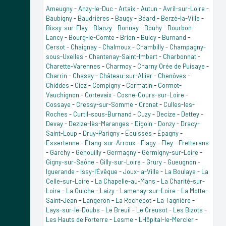
Ameugny
-
Anzy-le-Duc
-
Artaix
-
Autun
-
Avril-sur-Loire
-
Baubigny
-
Baudrières
-
Baugy
-
Béard
-
Berzé-la-Ville
-
Bissy-sur-Fley
-
Blanzy
-
Bonnay
-
Bouhy
-
Bourbon-
Lancy
-
Bourg-le-Comte
-
Brion
-
Bulcy
-
Burnand
-
Cersot
-
Chaignay
-
Chalmoux
-
Chambilly
-
Champagny-
sous-Uxelles
-
Chantenay-Saint-Imbert
-
Charbonnat
-
Charette-Varennes
-
Charmoy
-
Charny Orée de Puisaye
-
Charrin
-
Chassy
-
Château-sur-Allier
-
Chenôves
-
Chiddes
-
Ciez
-
Compigny
-
Cormatin
-
Cormot-
Vauchignon
-
Cortevaix
-
Cosne-Cours-sur-Loire
-
Cossaye
-
Cressy-sur-Somme
-
Cronat
-
Culles-les-
Roches
-
Curtil-sous-Burnand
-
Cuzy
-
Decize
-
Dettey
-
Devay
-
Dezize-lès-Maranges
-
Digoin
-
Donzy
-
Dracy-
Saint-Loup
-
Druy-Parigny
-
Écuisses
-
Épagny
-
Essertenne
-
Étang-sur-Arroux
-
Flagy
-
Fley
-
Fretterans
-
Garchy
-
Genouilly
-
Germagny
-
Germigny-sur-Loire
-
Gigny-sur-Saône
-
Gilly-sur-Loire
-
Grury
-
Gueugnon
-
Iguerande
-
Issy-l'Évêque
-
Joux-la-Ville
-
La Boulaye
-
La
Celle-sur-Loire
-
La Chapelle-au-Mans
-
La Charité-sur-
Loire
-
La Guiche
-
Laizy
-
Lamenay-sur-Loire
-
La Motte-
Saint-Jean
-
Langeron
-
La Rochepot
-
La Tagnière
-
Lays-sur-le-Doubs
-
Le Breuil
-
Le Creusot
-
Les Bizots
-
Les Hauts de Forterre
-
Lesme
-
L'Hôpital-le-Mercier
-