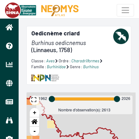
Oedicnème criard
Burhinus oedicnemus
(Linnaeus, 1758)
Classe :
Aves
Ordre :
Charadriiformes
Famille :
Burhinidae
Genre :
Burhinus
1962
2026
Nombre d'observation(s): 2613
+
-