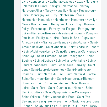
Livry
-
Longepierre
-
Luthenay-Uxeloup
-
Luzy
-
Marcigny
-
Marcilly-lès-Buxy
-
Marigny
-
Marmagne
-
Marnay
-
Mars-sur-Allier
-
Marzy
-
Massilly
-
Melay
-
Mesves-sur-
Loire
-
Montagny-lès-Buxy
-
Montceaux-l'Étoile
-
Montcenis
-
Monthelon
-
Montholon
-
Montmort
-
Navilly
-
Neuvy-Grandchamp
-
Neuvy-sur-Loire
-
Oisy
-
Ouanne
-
Pailly
-
Perceneige
-
Perrecy-les-Forges
-
Perrigny-sur-
Loire
-
Pierre-de-Bresse
-
Plessis-Saint-Jean
-
Pougny
-
Pouilloux
-
Pouilly-sur-Loire
-
Précy-le-Sec
-
Rigny-sur-
Arroux
-
Sailly
-
Saincaize-Meauce
-
Saint-Agnan
-
Saint-
Amour-Bellevue
-
Saint-Andelain
-
Saint-André-le-Désert
-
Saint-Aubin-sur-Loire
-
Saint-Berain-sous-Sanvignes
-
Saint-Cyr
-
Saint-Edmond
-
Sainte-Radegonde
-
Saint-
Eugène
-
Saint-Eusèbe
-
Saint-Hilaire-Fontaine
-
Saint-
Laurent-d'Andenay
-
Saint-Léger-sous-Beuvray
-
Saint-
Loup
-
Saint-Loup-de-Varennes
-
Saint-Martin-des-
Champs
-
Saint-Martin-du-Lac
-
Saint-Martin-du-Tartre
-
Saint-Martin-sur-Nohain
-
Saint-Maurice-aux-Riches-
Hommes
-
Saint-Nizier-sur-Arroux
-
Saint-Ouen-sur-
Loire
-
Saint-Père
-
Saint-Quentin-sur-Nohain
-
Saint-
Sernin-du-Bois
-
Saint-Symphorien-de-Marmagne
-
Saint-Vallerin
-
Saint-Vincent-des-Prés
-
Saint-Yan
-
Savianges
-
Savigny-en-Revermont
-
Savigny-sur-Grosne
-
Senan
-
Sougy-sur-Loire
-
Suilly-la-Tour
-
Taizé
-
Torcy
-