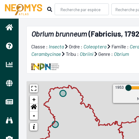
Obrium brunneum
(Fabricius, 1792
Classe :
Insecta
Ordre :
Coleoptera
Famille :
Cer
Cerambycinae
Tribu :
Obriini
Genre :
Obrium
1953
N
+
-