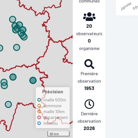
communes
20
observateurs
0
organisme
Première
observation
1953
Précision
maille 500m
commune
maille 10km
Dernière
département
observation
inconnu
2026
30 km