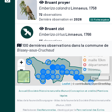
Bruant proyer
Emberiza calandra
Linnaeus, 1758
72
observations
Dernière observation en
2026
Fiche espèce
Bruant zizi
Emberiza cirlus
Linnaeus, 1766
65
observations
Précision
100 dernières observations dans la commune de
Dernière observation en
2026
Fiche espèce
Bissey-sous-Cruchaud
maille 500m
Rougequeue noir
commune
maille 10km
Phoenicurus ochruros
(S. G. Gmelin, 1774)
+
département
63
observations
−
inconnu
Dernière observation en
2010
Fiche espèce
2 km
Huppe fasciée
Leaflet
| © contributions OpenStreetMap
Upupa epops
Linnaeus, 1758
Accueil
|
Société d'histoire naturelle d'Autun
|
Conception et crédits
|
Mentions
62
observations
légales
Dernière observation en
2026
Fiche espèce
Atlas de la faune de Bourgogne - Atlas de la faune de la Société d'histoire naturelle
d'Autun, 2025
Mésange charbonnière
Réalisé avec
GeoNature-atlas
, développé par le
Parc national des Écrins