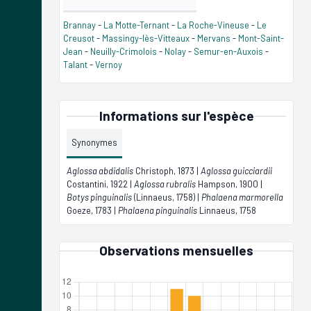
Brannay
-
La Motte-Ternant
-
La Roche-Vineuse
-
Le
Creusot
-
Massingy-lès-Vitteaux
-
Mervans
-
Mont-Saint-
Jean
-
Neuilly-Crimolois
-
Nolay
-
Semur-en-Auxois
-
Talant
-
Vernoy
Informations sur l'espèce
Synonymes
Aglossa abdidalis
Christoph, 1873 |
Aglossa guicciardii
Costantini, 1922 |
Aglossa rubralis
Hampson, 1900 |
Botys pinguinalis
(Linnaeus, 1758) |
Phalaena marmorella
Goeze, 1783 |
Phalaena pinguinalis
Linnaeus, 1758
Observations mensuelles