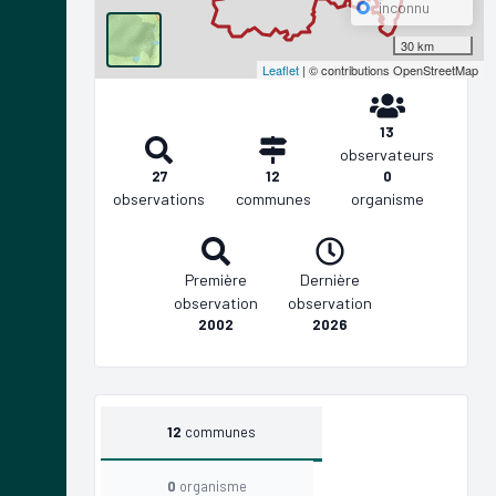
inconnu
30 km
Leaflet
| © contributions OpenStreetMap
13
observateurs
27
12
0
observations
communes
organisme
Première
Dernière
observation
observation
2002
2026
12
communes
0
organisme