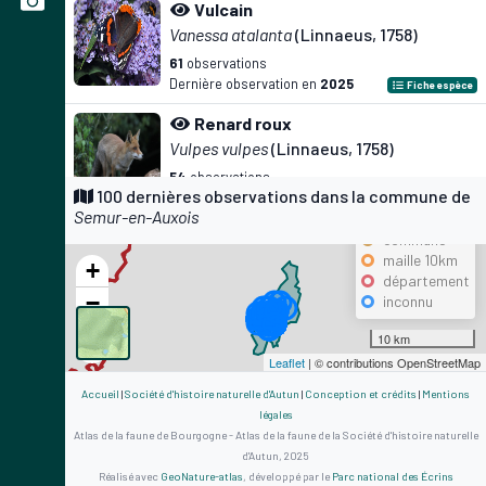
Vulcain
Vanessa atalanta
(Linnaeus, 1758)
61
observations
Dernière observation en
2025
Fiche espèce
Renard roux
Vulpes vulpes
(Linnaeus, 1758)
54
observations
Précision
100 dernières observations dans la commune de
Dernière observation en
2026
Fiche espèce
Semur-en-Auxois
maille 500m
Chevreuil européen
commune
maille 10km
Capreolus capreolus
(Linnaeus, 1758)
+
département
45
observations
−
inconnu
Dernière observation en
2024
Fiche espèce
10 km
Citron
Leaflet
| © contributions OpenStreetMap
Gonepteryx rhamni
(Linnaeus, 1758)
Accueil
|
Société d'histoire naturelle d'Autun
|
Conception et crédits
|
Mentions
38
observations
légales
Dernière observation en
2023
Fiche espèce
Atlas de la faune de Bourgogne - Atlas de la faune de la Société d'histoire naturelle
d'Autun, 2025
Hérisson d'Europe
Réalisé avec
GeoNature-atlas
, développé par le
Parc national des Écrins