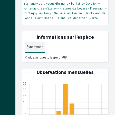
Burnand
-
Curtil-sous-Burnand
-
Fontaine-lès-Dijon
-
Fontenay-près-Vézelay
-
Fragnes-La Loyère
-
Meursault
-
Montagny-lès-Buxy
-
Neuville-lès-Decize
-
Saint-Jean-de-
Losne
-
Saint-Usage
-
Talant
-
Vaudebarrier
-
Verzé
Informations sur l'espèce
Synonymes
Phalaena funesta
Esper, 1786
Observations mensuelles