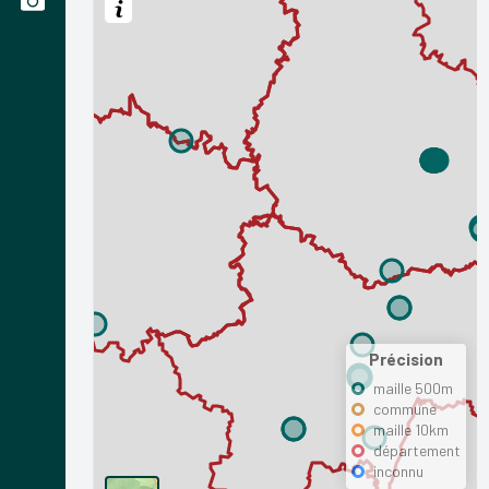
Précision
maille 500m
commune
maille 10km
département
inconnu