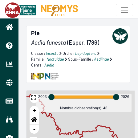
Pie
Aedia funesta
(Esper, 1786)
Classe :
Insecta
Ordre :
Lepidoptera
Famille :
Noctuidae
Sous-Famille :
Aediinae
Genre :
Aedia
2003
2026
Nombre d'observation(s): 43
+
-