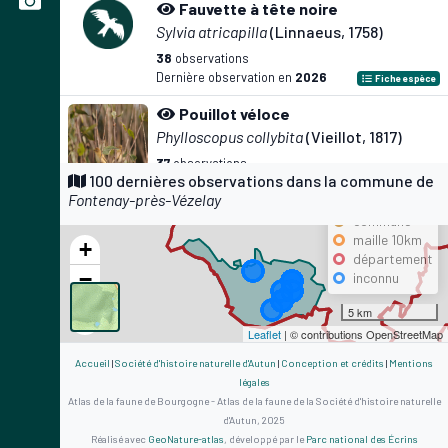
Fauvette à tête noire
Sylvia atricapilla
(Linnaeus, 1758)
38
observations
Dernière observation en
2026
Fiche espèce
Pouillot véloce
Phylloscopus collybita
(Vieillot, 1817)
37
observations
Précision
100 dernières observations dans la commune de
Dernière observation en
2025
Fiche espèce
Fontenay-près-Vézelay
maille 500m
Pinson des arbres
commune
maille 10km
Fringilla coelebs
Linnaeus, 1758
+
département
35
observations
−
inconnu
Dernière observation en
2026
Fiche espèce
5 km
Pigeon ramier
Leaflet
| © contributions OpenStreetMap
Columba palumbus
Linnaeus, 1758
Accueil
|
Société d'histoire naturelle d'Autun
|
Conception et crédits
|
Mentions
34
observations
légales
Dernière observation en
2026
Fiche espèce
Atlas de la faune de Bourgogne - Atlas de la faune de la Société d'histoire naturelle
d'Autun, 2025
Merle noir
Réalisé avec
GeoNature-atlas
, développé par le
Parc national des Écrins