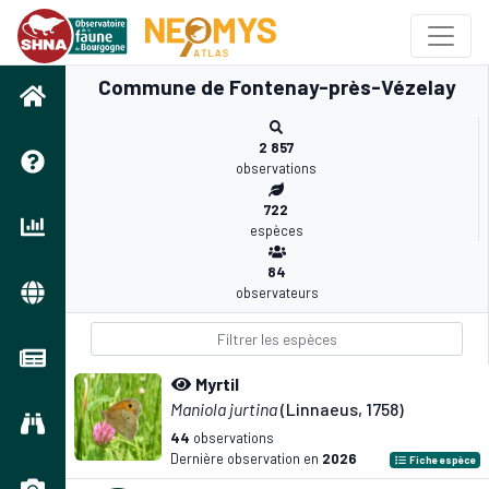
Commune de Fontenay-près-Vézelay
2 857
observations
722
espèces
84
observateurs
Myrtil
Maniola jurtina
(Linnaeus, 1758)
44
observations
Dernière observation en
2026
Fiche espèce