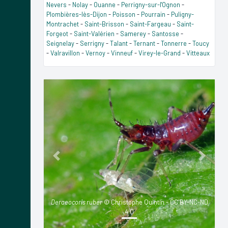
Nevers
-
Nolay
-
Ouanne
-
Perrigny-sur-l'Ognon
-
Plombières-lès-Dijon
-
Poisson
-
Pourrain
-
Puligny-
Montrachet
-
Saint-Brisson
-
Saint-Fargeau
-
Saint-
Forgeot
-
Saint-Valérien
-
Samerey
-
Santosse
-
Seignelay
-
Serrigny
-
Talant
-
Ternant
-
Tonnerre
-
Toucy
-
Valravillon
-
Vernoy
-
Vinneuf
-
Virey-le-Grand
-
Vitteaux
Previous
Next
Deraeocoris ruber
© Christophe Quintin - CC BY-NC-ND
4.0