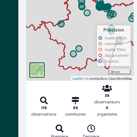
Précision
maille 500m
commune
maille 10km
département
inconnu
30 km
Leaflet
| © contributions OpenStreetMap
36
observateurs
118
69
0
observations
communes
organisme
Première
Dernière