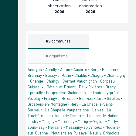
observation
observation
2009
2026
69
communes
0
organisme
Andryes
-
Antully
-
Autun
-
Auxerre
-
Béru
-
Bosjean
-
Brannay
-
Bussy-en-Othe
-
Chablis
-
Chagny
-
Champigny
-
Change
-
Changy
-
Cormot-Vauchignon
-
Corpeau
-
Cuiseaux
-
Détain-et-Bruant
-
Deux Rivières
-
Dracy
-
Épertully
-
Farges-lès-Chalon
-
Fixin
-
Fontenay-près-
Vézelay
-
Frangy-en-Bresse
-
Gien-sur-Cure
-
Girolles
-
Grosbois-en-Montagne
-
Héry
-
La Chapelle-Saint-
Sauveur
-
La Chapelle-Vaupelteigne
-
Laives
-
La
Truchère
-
Les Hauts de Forterre
-
Lessard-le-National
-
Lindry
-
Maligny
-
Marcenay
-
Marigny-l'Église
-
Marly-
sous-Issy
-
Mervans
-
Messigny-et-Vantoux
-
Moulins-
sur-Ouanne
-
Moutiers-en-Puisaye
-
Neuilly-Crimolois
-