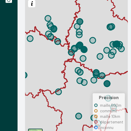
Précision
maille 500m
commune
maille 10km
département
inconnu