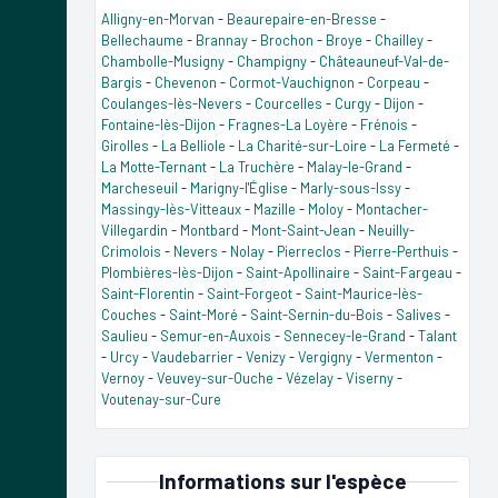
Alligny-en-Morvan
-
Beaurepaire-en-Bresse
-
Bellechaume
-
Brannay
-
Brochon
-
Broye
-
Chailley
-
Chambolle-Musigny
-
Champigny
-
Châteauneuf-Val-de-
Bargis
-
Chevenon
-
Cormot-Vauchignon
-
Corpeau
-
Coulanges-lès-Nevers
-
Courcelles
-
Curgy
-
Dijon
-
Fontaine-lès-Dijon
-
Fragnes-La Loyère
-
Frénois
-
Girolles
-
La Belliole
-
La Charité-sur-Loire
-
La Fermeté
-
La Motte-Ternant
-
La Truchère
-
Malay-le-Grand
-
Marcheseuil
-
Marigny-l'Église
-
Marly-sous-Issy
-
Massingy-lès-Vitteaux
-
Mazille
-
Moloy
-
Montacher-
Villegardin
-
Montbard
-
Mont-Saint-Jean
-
Neuilly-
Crimolois
-
Nevers
-
Nolay
-
Pierreclos
-
Pierre-Perthuis
-
Plombières-lès-Dijon
-
Saint-Apollinaire
-
Saint-Fargeau
-
Saint-Florentin
-
Saint-Forgeot
-
Saint-Maurice-lès-
Couches
-
Saint-Moré
-
Saint-Sernin-du-Bois
-
Salives
-
Saulieu
-
Semur-en-Auxois
-
Sennecey-le-Grand
-
Talant
-
Urcy
-
Vaudebarrier
-
Venizy
-
Vergigny
-
Vermenton
-
Vernoy
-
Veuvey-sur-Ouche
-
Vézelay
-
Viserny
-
Voutenay-sur-Cure
Informations sur l'espèce