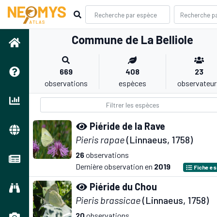
Commune de La Belliole
669
408
23
observations
espèces
observateur
Piéride de la Rave
Pieris rapae
(Linnaeus, 1758)
26
observations
Dernière observation en
2019
Fiche e
Piéride du Chou
Pieris brassicae
(Linnaeus, 1758)
20
observations