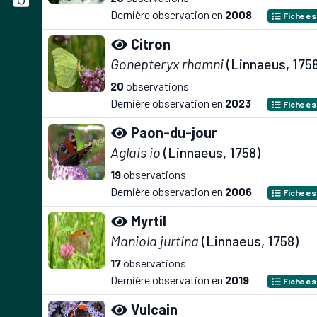
Dernière observation en
2008
Fiche e
Citron
Gonepteryx rhamni
(Linnaeus, 175
20
observations
Dernière observation en
2023
Fiche e
Paon-du-jour
Aglais io
(Linnaeus, 1758)
19
observations
Dernière observation en
2006
Fiche e
Myrtil
Maniola jurtina
(Linnaeus, 1758)
17
observations
Dernière observation en
2019
Fiche e
Vulcain