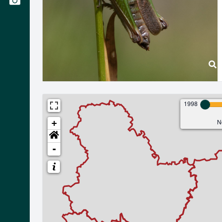
1998
N
+
-