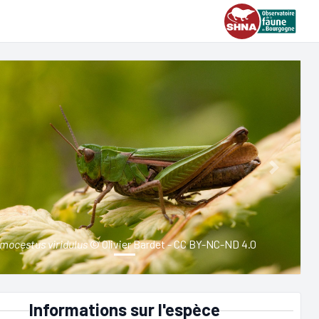
ious
Next
mocestus viridulus
© Olivier Bardet - CC BY-NC-ND 4.0
Informations sur l'espèce