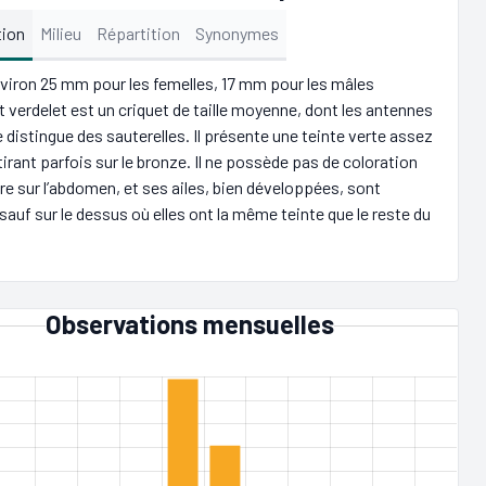
tion
Milieu
Répartition
Synonymes
environ 25 mm pour les femelles, 17 mm pour les mâles
t verdelet est un criquet de taille moyenne, dont les antennes
e distingue des sauterelles. Il présente une teinte verte assez
 tirant parfois sur le bronze. Il ne possède pas de coloration
ère sur l’abdomen, et ses ailes, bien développées, sont
auf sur le dessus où elles ont la même teinte que le reste du
Observations mensuelles