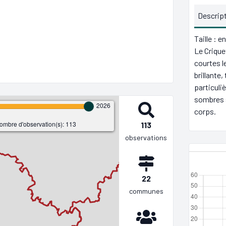
Descrip
Taille : 
Le Crique
courtes l
brillante,
particuli
sombres s
2026
corps.
ombre d'observation(s): 113
113
observations
22
communes