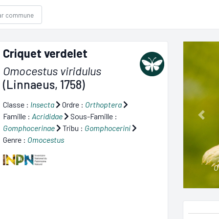
Criquet verdelet
Omocestus viridulus
(Linnaeus, 1758)
Classe :
Insecta
Ordre :
Orthoptera
Famille :
Acrididae
Sous-Famille :
Prev
Gomphocerinae
Tribu :
Gomphocerini
Genre :
Omocestus
O