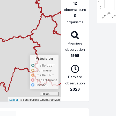
12
observateurs
0
organisme
Première
observation
1998
Précision
maille 500m
commune
maille 10km
Dernière
département
observation
inconnu
2026
30 km
Leaflet
| © contributions OpenStreetMap