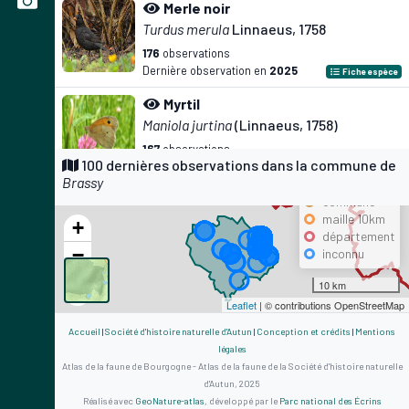
Merle noir
Turdus merula
Linnaeus, 1758
176
observations
Dernière observation en
2025
Fiche espèce
Myrtil
Maniola jurtina
(Linnaeus, 1758)
167
observations
Précision
100 dernières observations dans la commune de
Dernière observation en
2026
Fiche espèce
Brassy
maille 500m
Pinson des arbres
commune
maille 10km
Fringilla coelebs
Linnaeus, 1758
+
département
166
observations
−
inconnu
Dernière observation en
2025
Fiche espèce
10 km
Tristan
Leaflet
| © contributions OpenStreetMap
Aphantopus hyperantus
(Linnaeus, 1758)
Accueil
|
Société d'histoire naturelle d'Autun
|
Conception et crédits
|
Mentions
152
observations
légales
Dernière observation en
2026
Fiche espèce
Atlas de la faune de Bourgogne - Atlas de la faune de la Société d'histoire naturelle
d'Autun, 2025
Pigeon ramier
Réalisé avec
GeoNature-atlas
, développé par le
Parc national des Écrins