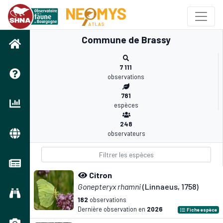
Commune de Brassy
7 111
observations
781
espèces
248
observateurs
Citron
Gonepteryx rhamni
(Linnaeus, 1758)
182
observations
Dernière observation en
2026
Fiche espèce