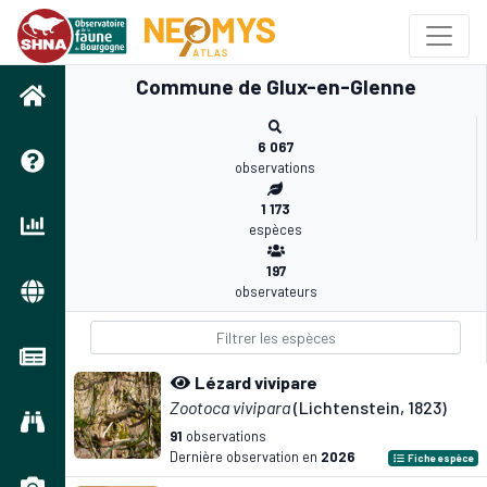
Commune de Glux-en-Glenne
6 067
observations
1 173
espèces
197
observateurs
Lézard vivipare
Zootoca vivipara
(Lichtenstein, 1823)
91
observations
Dernière observation en
2026
Fiche espèce