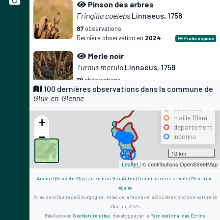
Pinson des arbres
Fringilla coelebs
Linnaeus, 1758
87
observations
Dernière observation en
2024
Fiche espèce
Merle noir
Turdus merula
Linnaeus, 1758
79
observations
Précision
100 dernières observations dans la commune de
Dernière observation en
2024
Fiche espèce
Glux-en-Glenne
maille 500m
Rougegorge familier
commune
maille 10km
Erithacus rubecula
(Linnaeus, 1758)
+
département
78
observations
−
inconnu
Dernière observation en
2024
Fiche espèce
10 km
Troglodyte mignon
Leaflet
| © contributions OpenStreetMap
Troglodytes troglodytes
(Linnaeus, 1758)
Accueil
|
Société d'histoire naturelle d'Autun
|
Conception et crédits
|
Mentions
71
observations
légales
Dernière observation en
2024
Fiche espèce
Atlas de la faune de Bourgogne - Atlas de la faune de la Société d'histoire naturelle
d'Autun, 2025
Fauvette à tête noire
Réalisé avec
GeoNature-atlas
, développé par le
Parc national des Écrins