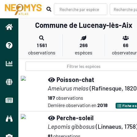
Commune de Lucenay-lès-Aix
1 561
266
66
observations
espèces
observateur
Poisson-chat
Ameiurus melas
(Rafinesque, 1820
187
observations
Dernière observation en
2018
Fiche e
Perche-soleil
Lepomis gibbosus
(Linnaeus, 1758
81
observations