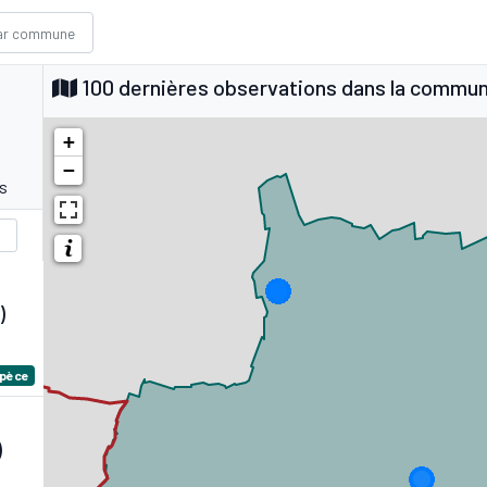
100 dernières observations dans la commu
+
−
s
)
spèce
)