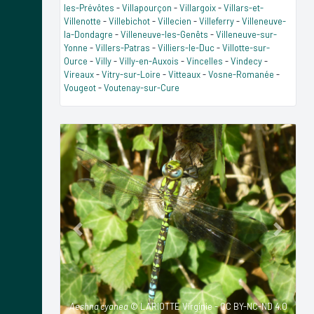
les-Prévôtes
-
Villapourçon
-
Villargoix
-
Villars-et-
Villenotte
-
Villebichot
-
Villecien
-
Villeferry
-
Villeneuve-
la-Dondagre
-
Villeneuve-les-Genêts
-
Villeneuve-sur-
Yonne
-
Villers-Patras
-
Villiers-le-Duc
-
Villotte-sur-
Ource
-
Villy
-
Villy-en-Auxois
-
Vincelles
-
Vindecy
-
Vireaux
-
Vitry-sur-Loire
-
Vitteaux
-
Vosne-Romanée
-
Vougeot
-
Voutenay-sur-Cure
Previous
Next
Aeshna cyanea
© LARIOTTE Virginie - CC BY-NC-ND 4.0