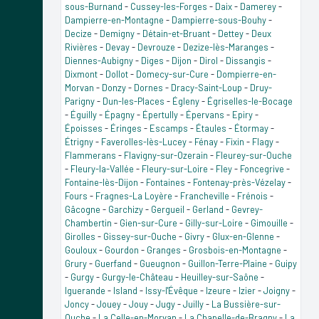
sous-Burnand
-
Cussey-les-Forges
-
Daix
-
Damerey
-
Dampierre-en-Montagne
-
Dampierre-sous-Bouhy
-
Decize
-
Demigny
-
Détain-et-Bruant
-
Dettey
-
Deux
Rivières
-
Devay
-
Devrouze
-
Dezize-lès-Maranges
-
Diennes-Aubigny
-
Diges
-
Dijon
-
Dirol
-
Dissangis
-
Dixmont
-
Dollot
-
Domecy-sur-Cure
-
Dompierre-en-
Morvan
-
Donzy
-
Dornes
-
Dracy-Saint-Loup
-
Druy-
Parigny
-
Dun-les-Places
-
Égleny
-
Égriselles-le-Bocage
-
Éguilly
-
Épagny
-
Épertully
-
Épervans
-
Epiry
-
Époisses
-
Éringes
-
Escamps
-
Étaules
-
Étormay
-
Étrigny
-
Faverolles-lès-Lucey
-
Fénay
-
Fixin
-
Flagy
-
Flammerans
-
Flavigny-sur-Ozerain
-
Fleurey-sur-Ouche
-
Fleury-la-Vallée
-
Fleury-sur-Loire
-
Fley
-
Foncegrive
-
Fontaine-lès-Dijon
-
Fontaines
-
Fontenay-près-Vézelay
-
Fours
-
Fragnes-La Loyère
-
Francheville
-
Frénois
-
Gâcogne
-
Garchizy
-
Gergueil
-
Gerland
-
Gevrey-
Chambertin
-
Gien-sur-Cure
-
Gilly-sur-Loire
-
Gimouille
-
Girolles
-
Gissey-sur-Ouche
-
Givry
-
Glux-en-Glenne
-
Gouloux
-
Gourdon
-
Granges
-
Grosbois-en-Montagne
-
Grury
-
Guerfand
-
Gueugnon
-
Guillon-Terre-Plaine
-
Guipy
-
Gurgy
-
Gurgy-le-Château
-
Heuilley-sur-Saône
-
Iguerande
-
Island
-
Issy-l'Évêque
-
Izeure
-
Izier
-
Joigny
-
Joncy
-
Jouey
-
Jouy
-
Jugy
-
Juilly
-
La Bussière-sur-
Ouche
-
La Celle-en-Morvan
-
La Chapelle-de-Bragny
-
La