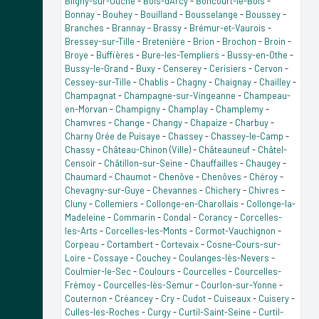
Bligny-sur-Ouche
-
Bois-d'Arcy
-
Boncourt-le-Bois
-
Bonnay
-
Bouhey
-
Bouilland
-
Bousselange
-
Boussey
-
Branches
-
Brannay
-
Brassy
-
Brémur-et-Vaurois
-
Bressey-sur-Tille
-
Bretenière
-
Brion
-
Brochon
-
Broin
-
Broye
-
Buffières
-
Bure-les-Templiers
-
Bussy-en-Othe
-
Bussy-le-Grand
-
Buxy
-
Censerey
-
Cerisiers
-
Cervon
-
Cessey-sur-Tille
-
Chablis
-
Chagny
-
Chaignay
-
Chailley
-
Champagnat
-
Champagne-sur-Vingeanne
-
Champeau-
en-Morvan
-
Champigny
-
Champlay
-
Champlemy
-
Chamvres
-
Change
-
Changy
-
Chapaize
-
Charbuy
-
Charny Orée de Puisaye
-
Chassey
-
Chassey-le-Camp
-
Chassy
-
Château-Chinon (Ville)
-
Châteauneuf
-
Châtel-
Censoir
-
Châtillon-sur-Seine
-
Chauffailles
-
Chaugey
-
Chaumard
-
Chaumot
-
Chenôve
-
Chenôves
-
Chéroy
-
Chevagny-sur-Guye
-
Chevannes
-
Chichery
-
Chivres
-
Cluny
-
Collemiers
-
Collonge-en-Charollais
-
Collonge-la-
Madeleine
-
Commarin
-
Condal
-
Corancy
-
Corcelles-
les-Arts
-
Corcelles-les-Monts
-
Cormot-Vauchignon
-
Corpeau
-
Cortambert
-
Cortevaix
-
Cosne-Cours-sur-
Loire
-
Cossaye
-
Couchey
-
Coulanges-lès-Nevers
-
Coulmier-le-Sec
-
Coulours
-
Courcelles
-
Courcelles-
Frémoy
-
Courcelles-lès-Semur
-
Courlon-sur-Yonne
-
Couternon
-
Créancey
-
Cry
-
Cudot
-
Cuiseaux
-
Cuisery
-
Culles-les-Roches
-
Curgy
-
Curtil-Saint-Seine
-
Curtil-