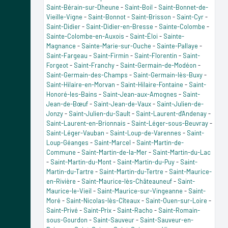
Saint-Bérain-sur-Dheune
-
Saint-Boil
-
Saint-Bonnet-de-
Vieille-Vigne
-
Saint-Bonnot
-
Saint-Brisson
-
Saint-Cyr
-
Saint-Didier
-
Saint-Didier-en-Bresse
-
Sainte-Colombe
-
Sainte-Colombe-en-Auxois
-
Saint-Éloi
-
Sainte-
Magnance
-
Sainte-Marie-sur-Ouche
-
Sainte-Pallaye
-
Saint-Fargeau
-
Saint-Firmin
-
Saint-Florentin
-
Saint-
Forgeot
-
Saint-Franchy
-
Saint-Germain-de-Modéon
-
Saint-Germain-des-Champs
-
Saint-Germain-lès-Buxy
-
Saint-Hilaire-en-Morvan
-
Saint-Hilaire-Fontaine
-
Saint-
Honoré-les-Bains
-
Saint-Jean-aux-Amognes
-
Saint-
Jean-de-Bœuf
-
Saint-Jean-de-Vaux
-
Saint-Julien-de-
Jonzy
-
Saint-Julien-du-Sault
-
Saint-Laurent-d'Andenay
-
Saint-Laurent-en-Brionnais
-
Saint-Léger-sous-Beuvray
-
Saint-Léger-Vauban
-
Saint-Loup-de-Varennes
-
Saint-
Loup-Géanges
-
Saint-Marcel
-
Saint-Martin-de-
Commune
-
Saint-Martin-de-la-Mer
-
Saint-Martin-du-Lac
-
Saint-Martin-du-Mont
-
Saint-Martin-du-Puy
-
Saint-
Martin-du-Tartre
-
Saint-Martin-du-Tertre
-
Saint-Maurice-
en-Rivière
-
Saint-Maurice-lès-Châteauneuf
-
Saint-
Maurice-le-Vieil
-
Saint-Maurice-sur-Vingeanne
-
Saint-
Moré
-
Saint-Nicolas-lès-Cîteaux
-
Saint-Ouen-sur-Loire
-
Saint-Privé
-
Saint-Prix
-
Saint-Racho
-
Saint-Romain-
sous-Gourdon
-
Saint-Sauveur
-
Saint-Sauveur-en-