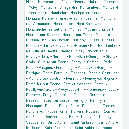
Minot
-
Mirebeau-sur-Bèze
-
Missery
-
Moitron
-
Molesme
-
Moloy
-
Montacher-Villegardin
-
Montambert
-
Montbard
-
Montchanin
-
Montholon
-
Montigny-en-Morvan
-
Montigny-Mornay-Villeneuve-sur-Vingeanne
-
Montigny-
sur-Armançon
-
Montreuillon
-
Mont-Saint-Jean
-
Montsauche-les-Settons
-
Mornay
-
Moulins-Engilbert
-
Moulins-sur-Ouanne
-
Mouron-sur-Yonne
-
Moutiers-en-
Puisaye
-
Moux-en-Morvan
-
Musigny
-
Mussy-la-Fosse
-
Nantoux
-
Narcy
-
Navour-sur-Grosne
-
Neuilly-Crimolois
-
Neuville-lès-Decize
-
Nevers
-
Nicey
-
Noiron-sous-
Gevrey
-
Nolay
-
Normier
-
Nuits-Saint-Georges
-
Oisilly
-
Orain
-
Ouroux-sur-Saône
-
Pagny-le-Château
-
Parly
-
Paron
-
Pasques
-
Perceneige
-
Perrecy-les-Forges
-
Perrigny
-
Pierre-Perthuis
-
Planchez
-
Plessis-Saint-Jean
-
Plombières-lès-Dijon
-
Pommard
-
Poncey-sur-l'Ignon
-
Pontailler-sur-Saône
-
Pont-et-Massène
-
Pontoux
-
Pouilly-en-Auxois
-
Précy-sous-Thil
-
Premeaux-Prissey
-
Prémery
-
Préty
-
Quarré-les-Tombes
-
Ratenelle
-
Raveau
-
Recey-sur-Ource
-
Remigny
-
Remilly-en-
Montagne
-
Riel-les-Eaux
-
Roilly
-
Romanèche-Thorins
-
Ronchères
-
Roussillon-en-Morvan
-
Rouvray
-
Rouvres-
en-Plaine
-
Rouvres-sous-Meilly
-
Ruffey-lès-Echirey
-
Sacquenay
-
Saint-Agnan
-
Saint-Ambreuil
-
Saint-André-
le-Désert
-
Saint-Apollinaire
-
Saint-Aubin-sur-Yonne
-