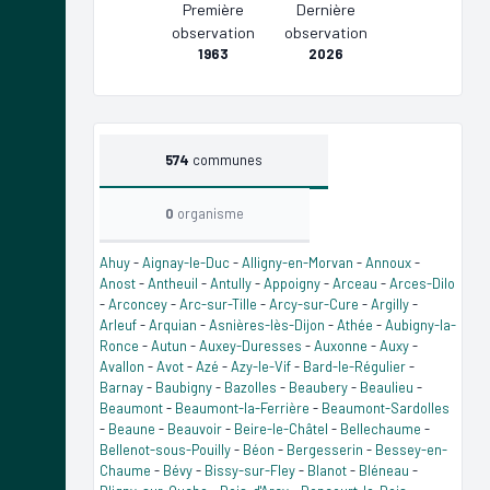
Première
Dernière
observation
observation
1963
2026
574
communes
0
organisme
Ahuy
-
Aignay-le-Duc
-
Alligny-en-Morvan
-
Annoux
-
Anost
-
Antheuil
-
Antully
-
Appoigny
-
Arceau
-
Arces-Dilo
-
Arconcey
-
Arc-sur-Tille
-
Arcy-sur-Cure
-
Argilly
-
Arleuf
-
Arquian
-
Asnières-lès-Dijon
-
Athée
-
Aubigny-la-
Ronce
-
Autun
-
Auxey-Duresses
-
Auxonne
-
Auxy
-
Avallon
-
Avot
-
Azé
-
Azy-le-Vif
-
Bard-le-Régulier
-
Barnay
-
Baubigny
-
Bazolles
-
Beaubery
-
Beaulieu
-
Beaumont
-
Beaumont-la-Ferrière
-
Beaumont-Sardolles
-
Beaune
-
Beauvoir
-
Beire-le-Châtel
-
Bellechaume
-
Bellenot-sous-Pouilly
-
Béon
-
Bergesserin
-
Bessey-en-
Chaume
-
Bévy
-
Bissy-sur-Fley
-
Blanot
-
Bléneau
-