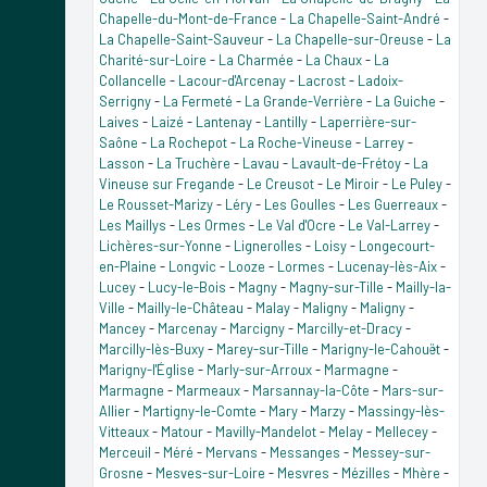
Chapelle-du-Mont-de-France
-
La Chapelle-Saint-André
-
La Chapelle-Saint-Sauveur
-
La Chapelle-sur-Oreuse
-
La
Charité-sur-Loire
-
La Charmée
-
La Chaux
-
La
Collancelle
-
Lacour-d'Arcenay
-
Lacrost
-
Ladoix-
Serrigny
-
La Fermeté
-
La Grande-Verrière
-
La Guiche
-
Laives
-
Laizé
-
Lantenay
-
Lantilly
-
Laperrière-sur-
Saône
-
La Rochepot
-
La Roche-Vineuse
-
Larrey
-
Lasson
-
La Truchère
-
Lavau
-
Lavault-de-Frétoy
-
La
Vineuse sur Fregande
-
Le Creusot
-
Le Miroir
-
Le Puley
-
Le Rousset-Marizy
-
Léry
-
Les Goulles
-
Les Guerreaux
-
Les Maillys
-
Les Ormes
-
Le Val d'Ocre
-
Le Val-Larrey
-
Lichères-sur-Yonne
-
Lignerolles
-
Loisy
-
Longecourt-
en-Plaine
-
Longvic
-
Looze
-
Lormes
-
Lucenay-lès-Aix
-
Lucey
-
Lucy-le-Bois
-
Magny
-
Magny-sur-Tille
-
Mailly-la-
Ville
-
Mailly-le-Château
-
Malay
-
Maligny
-
Maligny
-
Mancey
-
Marcenay
-
Marcigny
-
Marcilly-et-Dracy
-
Marcilly-lès-Buxy
-
Marey-sur-Tille
-
Marigny-le-Cahouët
-
Marigny-l'Église
-
Marly-sur-Arroux
-
Marmagne
-
Marmagne
-
Marmeaux
-
Marsannay-la-Côte
-
Mars-sur-
Allier
-
Martigny-le-Comte
-
Mary
-
Marzy
-
Massingy-lès-
Vitteaux
-
Matour
-
Mavilly-Mandelot
-
Melay
-
Mellecey
-
Merceuil
-
Méré
-
Mervans
-
Messanges
-
Messey-sur-
Grosne
-
Mesves-sur-Loire
-
Mesvres
-
Mézilles
-
Mhère
-