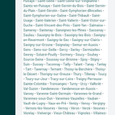
Puisaye
-
Saint-Seine
-
Saint-Seine-sur-Vingeanne
-
Saints-en-Puisaye
-
Saint-Sernin-du-Bois
-
Saint-Sernin-
du-Plain
-
Saint-Sérotin
-
Saint-Symphorien-d'Ancelles
-
Saint-Symphorien-sur-Saône
-
Saint-Thibault
-
Saint-
Usage
-
Saint-Valérien
-
Saint-Vallerin
-
Saint-Victor-sur-
Ouche
-
Saint-Vincent-des-Prés
-
Saint-Yan
-
Salmaise
-
Samerey
-
Santenay
-
Sanvignes-les-Mines
-
Sassenay
-
Saulieu
-
Sauvigny-le-Bois
-
Sauvigny-les-Bois
-
Savigny-
en-Revermont
-
Savigny-le-Sec
-
Savigny-sur-Clairis
-
Savigny-sur-Grosne
-
Seignelay
-
Semur-en-Auxois
-
Sens
-
Sens-sur-Seille
-
Sercy
-
Serley
-
Sermizelles
-
Sevrey
-
Solutré-Pouilly
-
Sormery
-
Soucy
-
Souhey
-
Source-Seine
-
Soussey-sur-Brionne
-
Spoy
-
Stigny
-
Suin
-
Sussey
-
Taconnay
-
Tailly
-
Talant
-
Tanay
-
Tanlay
-
Tart
-
Tavernay
-
Ternant
-
Thoisy-la-Berchère
-
Thoisy-
le-Désert
-
Thorigny-sur-Oreuse
-
Thury
-
Tillenay
-
Toucy
-
Toury-sur-Jour
-
Tracy-sur-Loire
-
Treigny-Perreuse-
Sainte-Colombe
-
Tronsanges
-
Turny
-
Urcy
-
Valforêt
-
Val-Suzon
-
Vandenesse
-
Vandenesse-en-Auxois
-
Vanvey
-
Varenne-Saint-Germain
-
Varennes-le-Grand
-
Varennes-sous-Dun
-
Varennes-Vauzelles
-
Vauban
-
Vault-de-Lugny
-
Vaux-en-Pré
-
Venizy
-
Venoy
-
Vergigny
-
Vernois-lès-Vesvres
-
Vernoy
-
Véron
-
Verzé
-
Vesvres
-
Vézelay
-
Vielverge
-
Vieux-Château
-
Vignoles
-
Villaines-