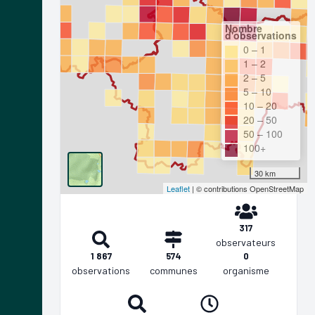
Nombre
d'observations
0 – 1
1 – 2
2 – 5
5 – 10
10 – 20
20 – 50
50 – 100
100+
30 km
Leaflet
| © contributions OpenStreetMap
317
observateurs
1 867
574
0
observations
communes
organisme