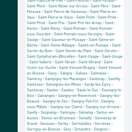
Saint-Maurice-le-Vieil
-
Saint-Mesmin
-
Saint-Micaud
-
Saint-Moré
-
Saint-Nizier-sur-Arroux
-
Saint-Père
-
Saint-
Péreuse
-
Saint-Pierre-de-Varennes
-
Saint-Pierre-en-
Vaux
-
Saint-Pierre-le-Vieux
-
Saint-Point
-
Saint-Privé
-
Saint-Privé
-
Saint-Prix
-
Saint-Prix-lès-Arnay
-
Saint-
Racho
-
Saint-Rémy
-
Saint-Romain
-
Saint-Romain-
sous-Gourdon
-
Saint-Romain-sous-Versigny
-
Saint-
Saulge
-
Saint-Sauveur-en-Puisaye
-
Saint-Seine-en-
Bâche
-
Saint-Seine-l'Abbaye
-
Saints-en-Puisaye
-
Saint-
Sernin-du-Bois
-
Saint-Sernin-du-Plain
-
Saint-Sérotin
-
Saint-Symphorien-d'Ancelles
-
Saint-Usage
-
Saint-Usuge
-
Saint-Vallerin
-
Saint-Vérain
-
Saint-Vérand
-
Saint-
Victor-sur-Ouche
-
Saint-Vincent-Bragny
-
Saint-Vincent-
en-Bresse
-
Saisy
-
Saligny
-
Salives
-
Salmaise
-
Samerey
-
Sampigny-lès-Maranges
-
Santenay
-
Santilly
-
Santosse
-
Sanvignes-les-Mines
-
Sardy-lès-Épiry
-
Sassenay
-
Saules
-
Saulieu
-
Saulx-le-Duc
-
Sauvigny-le-
Bois
-
Savianges
-
Savigny-en-Revermont
-
Savigny-lès-
Beaune
-
Savigny-le-Sec
-
Savigny-Poil-Fol
-
Savigny-
sous-Mâlain
-
Savigny-sur-Clairis
-
Savigny-sur-Grosne
-
Savilly
-
Seignelay
-
Selongey
-
Sémelay
-
Semur-en-
Auxois
-
Semur-en-Brionnais
-
Senailly
-
Sennecey-le-
Grand
-
Senozan
-
Serley
-
Sermizelles
-
Serrières
-
Serrigny-en-Bresse
-
Sery
-
Simandre
-
Sivignon
-