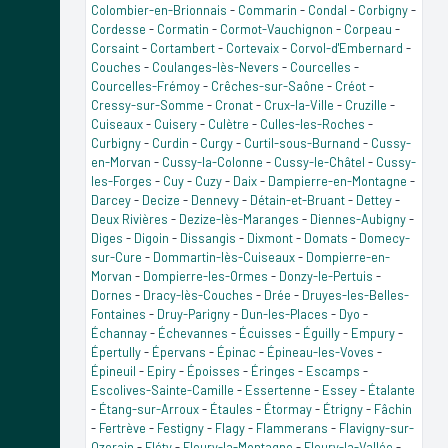
Colombier-en-Brionnais
-
Commarin
-
Condal
-
Corbigny
-
Cordesse
-
Cormatin
-
Cormot-Vauchignon
-
Corpeau
-
Corsaint
-
Cortambert
-
Cortevaix
-
Corvol-d'Embernard
-
Couches
-
Coulanges-lès-Nevers
-
Courcelles
-
Courcelles-Frémoy
-
Crêches-sur-Saône
-
Créot
-
Cressy-sur-Somme
-
Cronat
-
Crux-la-Ville
-
Cruzille
-
Cuiseaux
-
Cuisery
-
Culètre
-
Culles-les-Roches
-
Curbigny
-
Curdin
-
Curgy
-
Curtil-sous-Burnand
-
Cussy-
en-Morvan
-
Cussy-la-Colonne
-
Cussy-le-Châtel
-
Cussy-
les-Forges
-
Cuy
-
Cuzy
-
Daix
-
Dampierre-en-Montagne
-
Darcey
-
Decize
-
Dennevy
-
Détain-et-Bruant
-
Dettey
-
Deux Rivières
-
Dezize-lès-Maranges
-
Diennes-Aubigny
-
Diges
-
Digoin
-
Dissangis
-
Dixmont
-
Domats
-
Domecy-
sur-Cure
-
Dommartin-lès-Cuiseaux
-
Dompierre-en-
Morvan
-
Dompierre-les-Ormes
-
Donzy-le-Pertuis
-
Dornes
-
Dracy-lès-Couches
-
Drée
-
Druyes-les-Belles-
Fontaines
-
Druy-Parigny
-
Dun-les-Places
-
Dyo
-
Échannay
-
Échevannes
-
Écuisses
-
Éguilly
-
Empury
-
Épertully
-
Épervans
-
Épinac
-
Épineau-les-Voves
-
Épineuil
-
Epiry
-
Époisses
-
Éringes
-
Escamps
-
Escolives-Sainte-Camille
-
Essertenne
-
Essey
-
Étalante
-
Étang-sur-Arroux
-
Étaules
-
Étormay
-
Étrigny
-
Fâchin
-
Fertrève
-
Festigny
-
Flagy
-
Flammerans
-
Flavigny-sur-
Ozerain
-
Fléty
-
Fleury-la-Montagne
-
Fleury-la-Vallée
-