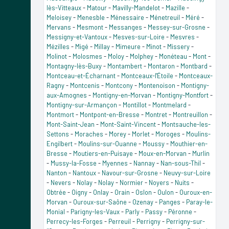
lès-Vitteaux
-
Matour
-
Mavilly-Mandelot
-
Mazille
-
Meloisey
-
Menesble
-
Ménessaire
-
Ménetreuil
-
Méré
-
Mervans
-
Mesmont
-
Messanges
-
Messey-sur-Grosne
-
Messigny-et-Vantoux
-
Mesves-sur-Loire
-
Mesvres
-
Mézilles
-
Migé
-
Millay
-
Mimeure
-
Minot
-
Missery
-
Molinot
-
Molosmes
-
Moloy
-
Molphey
-
Monéteau
-
Mont
-
Montagny-lès-Buxy
-
Montambert
-
Montaron
-
Montbard
-
Montceau-et-Écharnant
-
Montceaux-l'Étoile
-
Montceaux-
Ragny
-
Montcenis
-
Montcony
-
Montenoison
-
Montigny-
aux-Amognes
-
Montigny-en-Morvan
-
Montigny-Montfort
-
Montigny-sur-Armançon
-
Montillot
-
Montmelard
-
Montmort
-
Montpont-en-Bresse
-
Montret
-
Montreuillon
-
Mont-Saint-Jean
-
Mont-Saint-Vincent
-
Montsauche-les-
Settons
-
Moraches
-
Morey
-
Morlet
-
Moroges
-
Moulins-
Engilbert
-
Moulins-sur-Ouanne
-
Moussy
-
Mouthier-en-
Bresse
-
Moutiers-en-Puisaye
-
Moux-en-Morvan
-
Murlin
-
Mussy-la-Fosse
-
Myennes
-
Nannay
-
Nan-sous-Thil
-
Nanton
-
Nantoux
-
Navour-sur-Grosne
-
Neuvy-sur-Loire
-
Nevers
-
Nolay
-
Nolay
-
Normier
-
Noyers
-
Nuits
-
Obtrée
-
Oigny
-
Onlay
-
Orain
-
Oslon
-
Oulon
-
Ouroux-en-
Morvan
-
Ouroux-sur-Saône
-
Ozenay
-
Panges
-
Paray-le-
Monial
-
Parigny-les-Vaux
-
Parly
-
Passy
-
Péronne
-
Perrecy-les-Forges
-
Perreuil
-
Perrigny
-
Perrigny-sur-