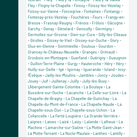
Fley
-
Flogny-la-Chapelle
-
Foissy
-
Foissy-lès-Vézelay
-
Foissy-sur-Vanne
-
Foncegrive
-
Fontaines
-
Fontangy
-
Fontenay-près-Vézelay
-
Fouchères
-
Fours
-
Frangy-en-
Bresse
-
Frasnay-Reugny
-
Frénois
-
Frôlois
-
Gâcogne
-
Garchy
-
Genay
-
Génelard
-
Genouilly
-
Germigny
-
Germolles-sur-Grosne
-
Gien-sur-Cure
-
Gilly-lès-Cîteaux
-
Girolles
-
Gissey-le-Vieil
-
Gissey-sur-Ouche
-
Givry
-
Glux-en-Glenne
-
Gomméville
-
Gouloux
-
Gourdon
-
Grancey-le-Château-Neuvelle
-
Granges
-
Grimault
-
Grosbois-en-Montagne
-
Guerfand
-
Guérigny
-
Gueugnon
-
Guillon-Terre-Plaine
-
Gurgy
-
Hauteroche
-
Héry
-
Héry
-
Huilly-sur-Seille
-
Igé
-
Igornay
-
Iguerande
-
Island
-
Issy-
l'Évêque
-
Jailly-les-Moulins
-
Jambles
-
Joncy
-
Joudes
-
Jouey
-
Juif
-
Juillenay
-
Juilly
-
Jully-lès-Buxy
-
L'Abergement-Sainte-Colombe
-
La Boulaye
-
La
Bussière-sur-Ouche
-
Lacanche
-
La Celle-sur-Loire
-
La
Chapelle-de-Bragny
-
La Chapelle-de-Guinchay
-
La
Chapelle-du-Mont-de-France
-
La Chapelle-Naude
-
La
Chapelle-sous-Dun
-
La Chapelle-sous-Uchon
-
La
Collancelle
-
La Ferté-Loupière
-
La Grande-Verrière
-
Laignes
-
Laives
-
Laizé
-
Laizy
-
Lalande
-
Lalheue
-
La
Machine
-
Lamarche-sur-Saône
-
La Motte-Saint-Jean
-
La Motte-Ternant
-
La Nocle-Maulaix
-
Lanthes
-
Lantilly
-