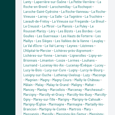
Lanty
-
Laperrière-sur-Saône
-
La Petite-Verrière
-
La
Roche-en-Brenil
-
Larochemillay
-
La Rochepot
-
Laroche-Saint-Cydroine
-
La Roche-Vanneau
-
La Roche-
Vineuse
-
Larrey
-
La Salle
-
La Tagnière
-
La Truchère
-
Lavault-de-Frétoy
-
La Vineuse sur Fregande
-
Le Breuil
-
Le Creusot
-
Le Miroir
-
Le Planois
-
Le Puley
-
Le
Rousset-Marizy
-
Léry
-
Les Bizots
-
Les Bordes
-
Les
Goulles
-
Les Guerreaux
-
Les Hauts de Forterre
-
Les
Maillys
-
Les Sièges
-
Les Vallées de la Vanne
-
Leuglay
-
Le Val d'Ocre
-
Le Val-Larrey
-
Leynes
-
Lézinnes
-
L'Hôpital-le-Mercier
-
Lichères-près-Aigremont
-
Lichères-sur-Yonne
-
Liernais
-
Lignerolles
-
Ligny-en-
Brionnais
-
Limanton
-
Looze
-
Lormes
-
Louhans
-
Lournand
-
Lucenay-lès-Aix
-
Lucenay-l'Évêque
-
Lucey
-
Lucy-le-Bois
-
Lucy-sur-Cure
-
Lugny
-
Lurcy-le-Bourg
-
Lusigny-sur-Ouche
-
Luthenay-Uxeloup
-
Luzy
-
Maconge
-
Magnien
-
Magny
-
Magny-Cours
-
Mailly-le-Château
-
Mâlain
-
Malay
-
Malay-le-Grand
-
Maligny
-
Maltat
-
Mancey
-
Manlay
-
Marcellois
-
Marcenay
-
Marcheseuil
-
Marcigny
-
Marcilly-et-Dracy
-
Marcilly-lès-Buxy
-
Marcilly-
Ogny
-
Marey-sur-Tille
-
Marigny
-
Marigny-le-Cahouët
-
Marigny-l'Église
-
Marmagne
-
Marmagne
-
Martailly-lès-
Brancion
-
Martigny-le-Comte
-
Martrois
-
Mary
-
Massangis
-
Massilly
-
Massingy-lès-Semur
-
Massingy-