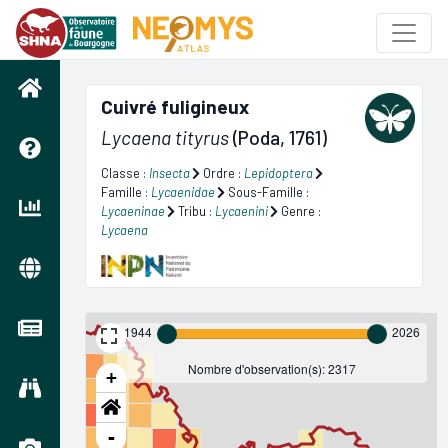
Cuivré fuligineux
Lycaena tityrus
(Poda, 1761)
Classe :
Insecta
Ordre :
Lepidoptera
Famille :
Lycaenidae
Sous-Famille :
Lycaeninae
Tribu :
Lycaenini
Genre :
Lycaena
1944
2026
Nombre d'observation(s): 2317
+
-