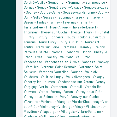
Solutré-Pouilly
-
Sombernon
-
Sommant
-
Sommecaise
-
Sornay
-
Soucy
-
Sougères-en-Puisaye
-
Sougy-sur-Loire
-
Souhey
-
Source-Seine
-
Soussey-sur-Brionne
-
Stigny
-
Suin
-
Sully
-
Sussey
-
Taconnay
-
Taizé
-
Tamnay-en-
Bazois
-
Tanlay
-
Tannay
-
Tavernay
-
Ternant
-
Terrefondrée
-
Thil-sur-Arroux
-
Thoisy-le-Désert
-
Thomirey
-
Thorey-sur-Ouche
-
Thoste
-
Thury
-
Til-Châtel
-
Tintry
-
Tintury
-
Tonnerre
-
Toucy
-
Toulon-sur-Arroux
-
Tournus
-
Toury-Lurcy
-
Toury-sur-Jour
-
Toutenant
-
Toutry
-
Tracy-sur-Loire
-
Tramayes
-
Trambly
-
Treigny-
Perreuse-Sainte-Colombe
-
Tronchoy
-
Uchon
-
Uncey-le-
Franc
-
Uxeau
-
Vallery
-
Val-Mont
-
Val-Suzon
-
Vandenesse
-
Vandenesse-en-Auxois
-
Vannaire
-
Vanvey
-
Vareilles
-
Varenne-Saint-Germain
-
Varennes-Saint-
Sauveur
-
Varennes-Vauzelles
-
Vauban
-
Vauclaix
-
Vaudeurs
-
Vault-de-Lugny
-
Vaux d'Amognes
-
Velogny
-
Venarey-les-Laumes
-
Vendenesse-sur-Arroux
-
Venoy
-
Vergigny
-
Verlin
-
Vermenton
-
Verneuil
-
Vernois-lès-
Vesvres
-
Vernot
-
Vernoy
-
Véron
-
Verrey-sous-Drée
-
Verrey-sous-Salmaise
-
Verzé
-
Veuvey-sur-Ouche
-
Vézannes
-
Vézinnes
-
Vianges
-
Vic-de-Chassenay
-
Vic-
des-Prés
-
Vielmanay
-
Vielverge
-
Viévy
-
Villaines-les-
Prévôtes
-
Villapourçon
-
Villargoix
-
Villars-Fontaine
-
Villeberny
-
Villecien
-
Villeneuve-en-Montagne
-