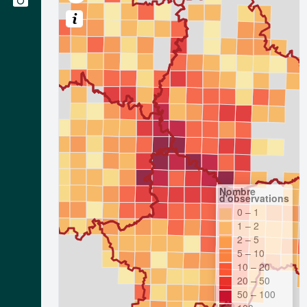
Nombre
d'observations
0 – 1
1 – 2
2 – 5
5 – 10
10 – 20
20 – 50
50 – 100