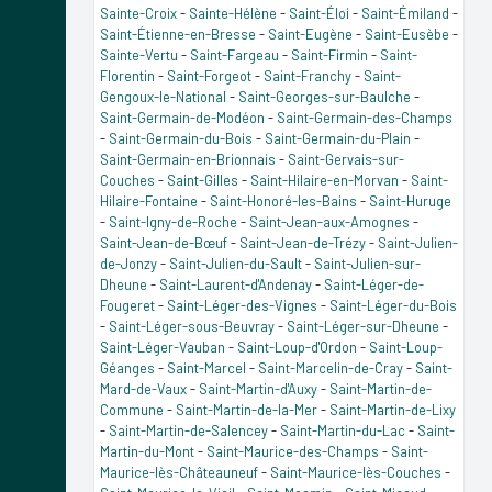
Sainte-Croix
-
Sainte-Hélène
-
Saint-Éloi
-
Saint-Émiland
-
Saint-Étienne-en-Bresse
-
Saint-Eugène
-
Saint-Eusèbe
-
Sainte-Vertu
-
Saint-Fargeau
-
Saint-Firmin
-
Saint-
Florentin
-
Saint-Forgeot
-
Saint-Franchy
-
Saint-
Gengoux-le-National
-
Saint-Georges-sur-Baulche
-
Saint-Germain-de-Modéon
-
Saint-Germain-des-Champs
-
Saint-Germain-du-Bois
-
Saint-Germain-du-Plain
-
Saint-Germain-en-Brionnais
-
Saint-Gervais-sur-
Couches
-
Saint-Gilles
-
Saint-Hilaire-en-Morvan
-
Saint-
Hilaire-Fontaine
-
Saint-Honoré-les-Bains
-
Saint-Huruge
-
Saint-Igny-de-Roche
-
Saint-Jean-aux-Amognes
-
Saint-Jean-de-Bœuf
-
Saint-Jean-de-Trézy
-
Saint-Julien-
de-Jonzy
-
Saint-Julien-du-Sault
-
Saint-Julien-sur-
Dheune
-
Saint-Laurent-d'Andenay
-
Saint-Léger-de-
Fougeret
-
Saint-Léger-des-Vignes
-
Saint-Léger-du-Bois
-
Saint-Léger-sous-Beuvray
-
Saint-Léger-sur-Dheune
-
Saint-Léger-Vauban
-
Saint-Loup-d'Ordon
-
Saint-Loup-
Géanges
-
Saint-Marcel
-
Saint-Marcelin-de-Cray
-
Saint-
Mard-de-Vaux
-
Saint-Martin-d'Auxy
-
Saint-Martin-de-
Commune
-
Saint-Martin-de-la-Mer
-
Saint-Martin-de-Lixy
-
Saint-Martin-de-Salencey
-
Saint-Martin-du-Lac
-
Saint-
Martin-du-Mont
-
Saint-Maurice-des-Champs
-
Saint-
Maurice-lès-Châteauneuf
-
Saint-Maurice-lès-Couches
-