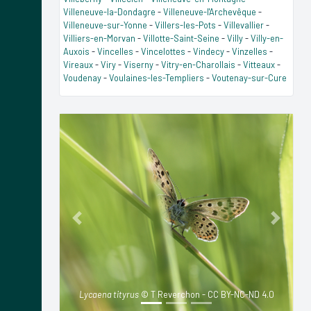
Villeneuve-la-Dondagre
-
Villeneuve-l'Archevêque
-
Villeneuve-sur-Yonne
-
Villers-les-Pots
-
Villevallier
-
Villiers-en-Morvan
-
Villotte-Saint-Seine
-
Villy
-
Villy-en-
Auxois
-
Vincelles
-
Vincelottes
-
Vindecy
-
Vinzelles
-
Vireaux
-
Viry
-
Viserny
-
Vitry-en-Charollais
-
Vitteaux
-
Voudenay
-
Voulaines-les-Templiers
-
Voutenay-sur-Cure
Previous
Next
Lycaena tityrus
© T Reverchon - CC BY-NC-ND 4.0