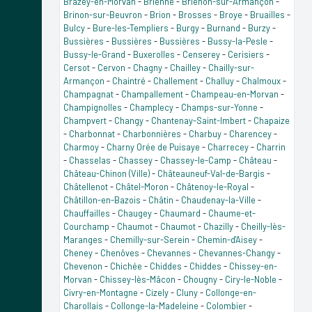
Brazey-en-Morvan
-
Brienne
-
Brienon-sur-Armançon
-
Brinon-sur-Beuvron
-
Brion
-
Brosses
-
Broye
-
Bruailles
-
Bulcy
-
Bure-les-Templiers
-
Burgy
-
Burnand
-
Burzy
-
Bussières
-
Bussières
-
Bussières
-
Bussy-la-Pesle
-
Bussy-le-Grand
-
Buxerolles
-
Censerey
-
Cerisiers
-
Cersot
-
Cervon
-
Chagny
-
Chailley
-
Chailly-sur-
Armançon
-
Chaintré
-
Challement
-
Challuy
-
Chalmoux
-
Champagnat
-
Champallement
-
Champeau-en-Morvan
-
Champignolles
-
Champlecy
-
Champs-sur-Yonne
-
Champvert
-
Changy
-
Chantenay-Saint-Imbert
-
Chapaize
-
Charbonnat
-
Charbonnières
-
Charbuy
-
Charencey
-
Charmoy
-
Charny Orée de Puisaye
-
Charrecey
-
Charrin
-
Chasselas
-
Chassey
-
Chassey-le-Camp
-
Château
-
Château-Chinon (Ville)
-
Châteauneuf-Val-de-Bargis
-
Châtellenot
-
Châtel-Moron
-
Châtenoy-le-Royal
-
Châtillon-en-Bazois
-
Châtin
-
Chaudenay-la-Ville
-
Chauffailles
-
Chaugey
-
Chaumard
-
Chaume-et-
Courchamp
-
Chaumot
-
Chaumot
-
Chazilly
-
Cheilly-lès-
Maranges
-
Chemilly-sur-Serein
-
Chemin-d'Aisey
-
Cheney
-
Chenôves
-
Chevannes
-
Chevannes-Changy
-
Chevenon
-
Chichée
-
Chiddes
-
Chiddes
-
Chissey-en-
Morvan
-
Chissey-lès-Mâcon
-
Chougny
-
Ciry-le-Noble
-
Civry-en-Montagne
-
Cizely
-
Cluny
-
Collonge-en-
Charollais
-
Collonge-la-Madeleine
-
Colombier
-