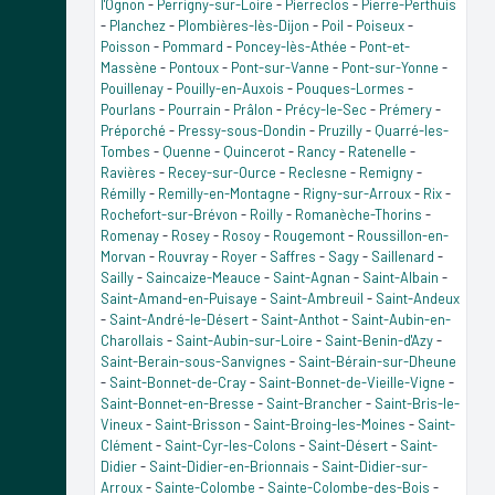
l'Ognon
-
Perrigny-sur-Loire
-
Pierreclos
-
Pierre-Perthuis
-
Planchez
-
Plombières-lès-Dijon
-
Poil
-
Poiseux
-
Poisson
-
Pommard
-
Poncey-lès-Athée
-
Pont-et-
Massène
-
Pontoux
-
Pont-sur-Vanne
-
Pont-sur-Yonne
-
Pouillenay
-
Pouilly-en-Auxois
-
Pouques-Lormes
-
Pourlans
-
Pourrain
-
Prâlon
-
Précy-le-Sec
-
Prémery
-
Préporché
-
Pressy-sous-Dondin
-
Pruzilly
-
Quarré-les-
Tombes
-
Quenne
-
Quincerot
-
Rancy
-
Ratenelle
-
Ravières
-
Recey-sur-Ource
-
Reclesne
-
Remigny
-
Rémilly
-
Remilly-en-Montagne
-
Rigny-sur-Arroux
-
Rix
-
Rochefort-sur-Brévon
-
Roilly
-
Romanèche-Thorins
-
Romenay
-
Rosey
-
Rosoy
-
Rougemont
-
Roussillon-en-
Morvan
-
Rouvray
-
Royer
-
Saffres
-
Sagy
-
Saillenard
-
Sailly
-
Saincaize-Meauce
-
Saint-Agnan
-
Saint-Albain
-
Saint-Amand-en-Puisaye
-
Saint-Ambreuil
-
Saint-Andeux
-
Saint-André-le-Désert
-
Saint-Anthot
-
Saint-Aubin-en-
Charollais
-
Saint-Aubin-sur-Loire
-
Saint-Benin-d'Azy
-
Saint-Berain-sous-Sanvignes
-
Saint-Bérain-sur-Dheune
-
Saint-Bonnet-de-Cray
-
Saint-Bonnet-de-Vieille-Vigne
-
Saint-Bonnet-en-Bresse
-
Saint-Brancher
-
Saint-Bris-le-
Vineux
-
Saint-Brisson
-
Saint-Broing-les-Moines
-
Saint-
Clément
-
Saint-Cyr-les-Colons
-
Saint-Désert
-
Saint-
Didier
-
Saint-Didier-en-Brionnais
-
Saint-Didier-sur-
Arroux
-
Sainte-Colombe
-
Sainte-Colombe-des-Bois
-