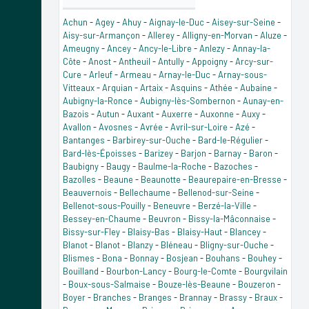
Achun
-
Agey
-
Ahuy
-
Aignay-le-Duc
-
Aisey-sur-Seine
-
Aisy-sur-Armançon
-
Allerey
-
Alligny-en-Morvan
-
Aluze
-
Ameugny
-
Ancey
-
Ancy-le-Libre
-
Anlezy
-
Annay-la-
Côte
-
Anost
-
Antheuil
-
Antully
-
Appoigny
-
Arcy-sur-
Cure
-
Arleuf
-
Armeau
-
Arnay-le-Duc
-
Arnay-sous-
Vitteaux
-
Arquian
-
Artaix
-
Asquins
-
Athée
-
Aubaine
-
Aubigny-la-Ronce
-
Aubigny-lès-Sombernon
-
Aunay-en-
Bazois
-
Autun
-
Auxant
-
Auxerre
-
Auxonne
-
Auxy
-
Avallon
-
Avosnes
-
Avrée
-
Avril-sur-Loire
-
Azé
-
Bantanges
-
Barbirey-sur-Ouche
-
Bard-le-Régulier
-
Bard-lès-Époisses
-
Barizey
-
Barjon
-
Barnay
-
Baron
-
Baubigny
-
Baugy
-
Baulme-la-Roche
-
Bazoches
-
Bazolles
-
Beaune
-
Beaunotte
-
Beaurepaire-en-Bresse
-
Beauvernois
-
Bellechaume
-
Bellenod-sur-Seine
-
Bellenot-sous-Pouilly
-
Beneuvre
-
Berzé-la-Ville
-
Bessey-en-Chaume
-
Beuvron
-
Bissy-la-Mâconnaise
-
Bissy-sur-Fley
-
Blaisy-Bas
-
Blaisy-Haut
-
Blancey
-
Blanot
-
Blanot
-
Blanzy
-
Bléneau
-
Bligny-sur-Ouche
-
Blismes
-
Bona
-
Bonnay
-
Bosjean
-
Bouhans
-
Bouhey
-
Bouilland
-
Bourbon-Lancy
-
Bourg-le-Comte
-
Bourgvilain
-
Boux-sous-Salmaise
-
Bouze-lès-Beaune
-
Bouzeron
-
Boyer
-
Branches
-
Branges
-
Brannay
-
Brassy
-
Braux
-