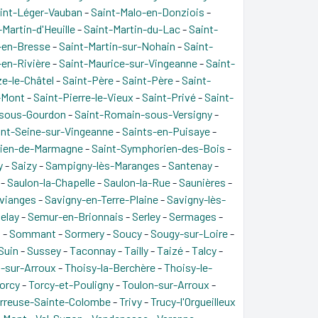
int-Léger-Vauban
-
Saint-Malo-en-Donziois
-
-Martin-d'Heuille
-
Saint-Martin-du-Lac
-
Saint-
-en-Bresse
-
Saint-Martin-sur-Nohain
-
Saint-
-en-Rivière
-
Saint-Maurice-sur-Vingeanne
-
Saint-
ze-le-Châtel
-
Saint-Père
-
Saint-Père
-
Saint-
-Mont
-
Saint-Pierre-le-Vieux
-
Saint-Privé
-
Saint-
sous-Gourdon
-
Saint-Romain-sous-Versigny
-
int-Seine-sur-Vingeanne
-
Saints-en-Puisaye
-
rien-de-Marmagne
-
Saint-Symphorien-des-Bois
-
y
-
Saizy
-
Sampigny-lès-Maranges
-
Santenay
-
-
Saulon-la-Chapelle
-
Saulon-la-Rue
-
Saunières
-
vianges
-
Savigny-en-Terre-Plaine
-
Savigny-lès-
elay
-
Semur-en-Brionnais
-
Serley
-
Sermages
-
n
-
Sommant
-
Sormery
-
Soucy
-
Sougy-sur-Loire
-
Suin
-
Sussey
-
Taconnay
-
Tailly
-
Taizé
-
Talcy
-
l-sur-Arroux
-
Thoisy-la-Berchère
-
Thoisy-le-
orcy
-
Torcy-et-Pouligny
-
Toulon-sur-Arroux
-
erreuse-Sainte-Colombe
-
Trivy
-
Trucy-l'Orgueilleux