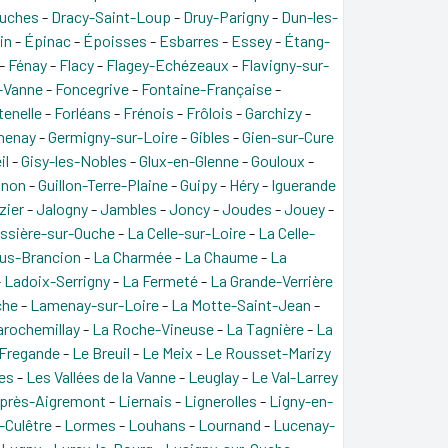
ouches
-
Dracy-Saint-Loup
-
Druy-Parigny
-
Dun-les-
in
-
Épinac
-
Époisses
-
Esbarres
-
Essey
-
Étang-
-
Fénay
-
Flacy
-
Flagey-Echézeaux
-
Flavigny-sur-
-Vanne
-
Foncegrive
-
Fontaine-Française
-
tenelle
-
Forléans
-
Frénois
-
Frôlois
-
Garchizy
-
menay
-
Germigny-sur-Loire
-
Gibles
-
Gien-sur-Cure
il
-
Gisy-les-Nobles
-
Glux-en-Glenne
-
Gouloux
-
gnon
-
Guillon-Terre-Plaine
-
Guipy
-
Héry
-
Iguerande
Izier
-
Jalogny
-
Jambles
-
Joncy
-
Joudes
-
Jouey
-
ssière-sur-Ouche
-
La Celle-sur-Loire
-
La Celle-
ous-Brancion
-
La Charmée
-
La Chaume
-
La
-
Ladoix-Serrigny
-
La Fermeté
-
La Grande-Verrière
che
-
Lamenay-sur-Loire
-
La Motte-Saint-Jean
-
arochemillay
-
La Roche-Vineuse
-
La Tagnière
-
La
 Fregande
-
Le Breuil
-
Le Meix
-
Le Rousset-Marizy
es
-
Les Vallées de la Vanne
-
Leuglay
-
Le Val-Larrey
-près-Aigremont
-
Liernais
-
Lignerolles
-
Ligny-en-
-Culêtre
-
Lormes
-
Louhans
-
Lournand
-
Lucenay-