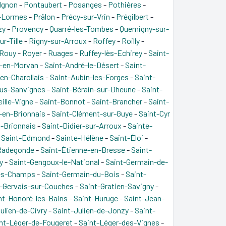
Ignon
-
Pontaubert
-
Posanges
-
Pothières
-
-Lormes
-
Prâlon
-
Précy-sur-Vrin
-
Prégilbert
-
zy
-
Provency
-
Quarré-les-Tombes
-
Quemigny-sur-
ur-Tille
-
Rigny-sur-Arroux
-
Roffey
-
Roilly
-
Rouy
-
Royer
-
Ruages
-
Ruffey-lès-Echirey
-
Saint-
é-en-Morvan
-
Saint-André-le-Désert
-
Saint-
en-Charollais
-
Saint-Aubin-les-Forges
-
Saint-
ous-Sanvignes
-
Saint-Bérain-sur-Dheune
-
Saint-
ille-Vigne
-
Saint-Bonnot
-
Saint-Brancher
-
Saint-
-en-Brionnais
-
Saint-Clément-sur-Guye
-
Saint-Cyr
n-Brionnais
-
Saint-Didier-sur-Arroux
-
Sainte-
-
Saint-Edmond
-
Sainte-Hélène
-
Saint-Éloi
-
Radegonde
-
Saint-Étienne-en-Bresse
-
Saint-
y
-
Saint-Gengoux-le-National
-
Saint-Germain-de-
es-Champs
-
Saint-Germain-du-Bois
-
Saint-
t-Gervais-sur-Couches
-
Saint-Gratien-Savigny
-
nt-Honoré-les-Bains
-
Saint-Huruge
-
Saint-Jean-
ulien-de-Civry
-
Saint-Julien-de-Jonzy
-
Saint-
nt-Léger-de-Fougeret
-
Saint-Léger-des-Vignes
-