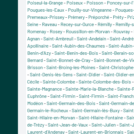
Poiseul-la-Grange
-
Poiseux
-
Poisson
-
Poncey-sur-l'
Pougues-les-Eaux
-
Pouilly-sur-Vingeanne
-
Pouques
Premeaux-Prissey
-
Prémery
-
Préporché
-
Préty
-
Pri
Seine
-
Raveau
-
Recey-sur-Ource
-
Rémilly
-
Remilly-s
Romenay
-
Rosey
-
Roussillon-en-Morvan
-
Rouvray
-
Agnan
-
Saint-Ambreuil
-
Saint-Andelain
-
Saint-Andr
Apollinaire
-
Saint-Aubin-des-Chaumes
-
Saint-Aubin-
Benin-d'Azy
-
Saint-Benin-des-Bois
-
Saint-Berain-s
Bernard
-
Saint-Bonnet-de-Cray
-
Saint-Bonnet-de-Vie
Brisson
-
Saint-Broing-les-Moines
-
Saint-Christophe
-
Saint-Denis-lès-Sens
-
Saint-Didier
-
Saint-Didier-e
Cécile
-
Sainte-Colombe
-
Sainte-Colombe-des-Bois
Sainte-Magnance
-
Sainte-Marie-la-Blanche
-
Sainte-
Euphrône
-
Saint-Firmin
-
Saint-Firmin
-
Saint-Franch
Modéon
-
Saint-Germain-des-Bois
-
Saint-Germain-d
Germain-le-Rocheux
-
Saint-Germain-lès-Buxy
-
Sain
Saint-Hilaire-en-Morvan
-
Saint-Hilaire-Fontaine
-
Sai
de-Trézy
-
Saint-Jean-de-Vaux
-
Saint-Julien
-
Saint-J
Laurent-d'Andenay
-
Saint-Laurent-en-Brionnais
-
Sai