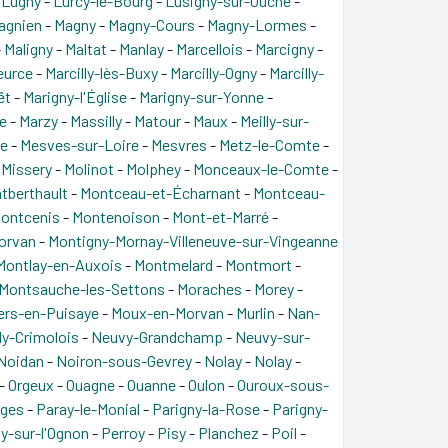
-
Lugny
-
Lurcy-le-Bourg
-
Lusigny-sur-Ouche
-
agnien
-
Magny
-
Magny-Cours
-
Magny-Lormes
-
-
Maligny
-
Maltat
-
Manlay
-
Marcellois
-
Marcigny
-
eurce
-
Marcilly-lès-Buxy
-
Marcilly-Ogny
-
Marcilly-
ët
-
Marigny-l'Église
-
Marigny-sur-Yonne
-
e
-
Marzy
-
Massilly
-
Matour
-
Maux
-
Meilly-sur-
ne
-
Mesves-sur-Loire
-
Mesvres
-
Metz-le-Comte
-
-
Missery
-
Molinot
-
Molphey
-
Monceaux-le-Comte
-
tberthault
-
Montceau-et-Écharnant
-
Montceau-
ontcenis
-
Montenoison
-
Mont-et-Marré
-
orvan
-
Montigny-Mornay-Villeneuve-sur-Vingeanne
Montlay-en-Auxois
-
Montmelard
-
Montmort
-
Montsauche-les-Settons
-
Moraches
-
Morey
-
ers-en-Puisaye
-
Moux-en-Morvan
-
Murlin
-
Nan-
ly-Crimolois
-
Neuvy-Grandchamp
-
Neuvy-sur-
Noidan
-
Noiron-sous-Gevrey
-
Nolay
-
Nolay
-
-
Orgeux
-
Ouagne
-
Ouanne
-
Oulon
-
Ouroux-sous-
nges
-
Paray-le-Monial
-
Parigny-la-Rose
-
Parigny-
ny-sur-l'Ognon
-
Perroy
-
Pisy
-
Planchez
-
Poil
-