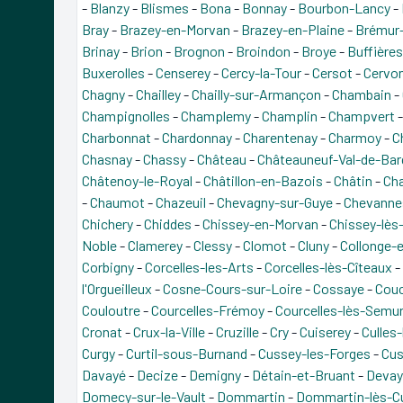
-
Blanzy
-
Blismes
-
Bona
-
Bonnay
-
Bourbon-Lancy
-
Bray
-
Brazey-en-Morvan
-
Brazey-en-Plaine
-
Brémur-
Brinay
-
Brion
-
Brognon
-
Broindon
-
Broye
-
Buffières
Buxerolles
-
Censerey
-
Cercy-la-Tour
-
Cersot
-
Cervo
Chagny
-
Chailley
-
Chailly-sur-Armançon
-
Chambain
-
Champignolles
-
Champlemy
-
Champlin
-
Champvert
Charbonnat
-
Chardonnay
-
Charentenay
-
Charmoy
-
C
Chasnay
-
Chassy
-
Château
-
Châteauneuf-Val-de-Bar
Châtenoy-le-Royal
-
Châtillon-en-Bazois
-
Châtin
-
Cha
-
Chaumot
-
Chazeuil
-
Chevagny-sur-Guye
-
Chevanne
Chichery
-
Chiddes
-
Chissey-en-Morvan
-
Chissey-lè
Noble
-
Clamerey
-
Clessy
-
Clomot
-
Cluny
-
Collonge-e
Corbigny
-
Corcelles-les-Arts
-
Corcelles-lès-Cîteaux
-
l'Orgueilleux
-
Cosne-Cours-sur-Loire
-
Cossaye
-
Cou
Couloutre
-
Courcelles-Frémoy
-
Courcelles-lès-Semu
Cronat
-
Crux-la-Ville
-
Cruzille
-
Cry
-
Cuiserey
-
Culles
Curgy
-
Curtil-sous-Burnand
-
Cussey-les-Forges
-
Cus
Davayé
-
Decize
-
Demigny
-
Détain-et-Bruant
-
Devay
Domecy-sur-le-Vault
-
Dommartin
-
Dommartin-lès-C