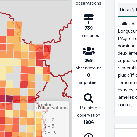
observations
Descrip
Taille ad
739
Longueur 
communes
L'Agrion d
dominant
deuxième
espèces d
259
ressembla
observateurs
plus diffi
0
l'ornemen
organisme
exuvies e
lamelles 
coenagrio
Nombre
d'observations
Première
0 – 1
observation
1 – 2
1984
2 – 5
5 – 10