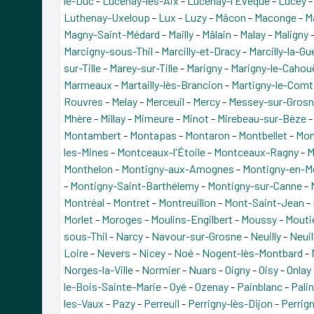
le-Duc
-
Lucenay-lès-Aix
-
Lucenay-l'Évêque
-
Lucey
Luthenay-Uxeloup
-
Lux
-
Luzy
-
Mâcon
-
Maconge
-
M
Magny-Saint-Médard
-
Mailly
-
Mâlain
-
Malay
-
Maligny
Marcigny-sous-Thil
-
Marcilly-et-Dracy
-
Marcilly-la-Gu
sur-Tille
-
Marey-sur-Tille
-
Marigny
-
Marigny-le-Cahou
Marmeaux
-
Martailly-lès-Brancion
-
Martigny-le-Comt
Rouvres
-
Melay
-
Merceuil
-
Mercy
-
Messey-sur-Gros
Mhère
-
Millay
-
Mimeure
-
Minot
-
Mirebeau-sur-Bèze
Montambert
-
Montapas
-
Montaron
-
Montbellet
-
Mon
les-Mines
-
Montceaux-l'Étoile
-
Montceaux-Ragny
-
M
Monthelon
-
Montigny-aux-Amognes
-
Montigny-en-M
-
Montigny-Saint-Barthélemy
-
Montigny-sur-Canne
-
Montréal
-
Montret
-
Montreuillon
-
Mont-Saint-Jean
-
Morlet
-
Moroges
-
Moulins-Engilbert
-
Moussy
-
Mouti
sous-Thil
-
Narcy
-
Navour-sur-Grosne
-
Neuilly
-
Neuil
Loire
-
Nevers
-
Nicey
-
Noé
-
Nogent-lès-Montbard
-
Norges-la-Ville
-
Normier
-
Nuars
-
Oigny
-
Oisy
-
Onlay
le-Bois-Sainte-Marie
-
Oyé
-
Ozenay
-
Painblanc
-
Pali
les-Vaux
-
Pazy
-
Perreuil
-
Perrigny-lès-Dijon
-
Perrig