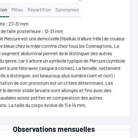
tion
Milieu
Répartition
Synonymes
ulte : 27-31 mm
de l'aile postérieure : 12-21 mm
e Mercure est une demoiselle (libellule d'allure frêle) de couleur
e bleue chez le mâle comme chez tous les Coenagrions. Le
 segment abdominal permet de le distinguer des autres
u genre, car il arbore un symbole typique de Mercure (symbole
nt à une tête avec casque à cornes). La femelle, nettement
cile à distinguer, est beaucoup plus sombre (vert et noir) ;
tation de son pronotum est un critère déterminant. Les
t le dernier stade larvaire sont allongés et fins avec des
caudales assez petites en comparaison des autres
ns. La taille du corps évolue de 11 à 14 mm.
Observations mensuelles