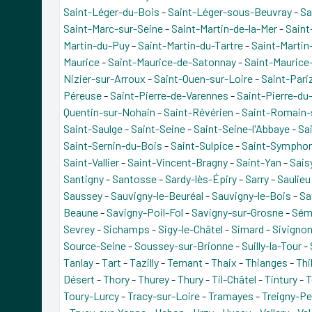
Saint-Léger-du-Bois
-
Saint-Léger-sous-Beuvray
-
Sa
Saint-Marc-sur-Seine
-
Saint-Martin-de-la-Mer
-
Saint
Martin-du-Puy
-
Saint-Martin-du-Tartre
-
Saint-Martin
Maurice
-
Saint-Maurice-de-Satonnay
-
Saint-Maurice
Nizier-sur-Arroux
-
Saint-Ouen-sur-Loire
-
Saint-Pari
Péreuse
-
Saint-Pierre-de-Varennes
-
Saint-Pierre-du
Quentin-sur-Nohain
-
Saint-Révérien
-
Saint-Romain-
Saint-Saulge
-
Saint-Seine
-
Saint-Seine-l'Abbaye
-
Sa
Saint-Sernin-du-Bois
-
Saint-Sulpice
-
Saint-Sympho
Saint-Vallier
-
Saint-Vincent-Bragny
-
Saint-Yan
-
Sais
Santigny
-
Santosse
-
Sardy-lès-Épiry
-
Sarry
-
Saulieu
Saussey
-
Sauvigny-le-Beuréal
-
Sauvigny-le-Bois
-
Sa
Beaune
-
Savigny-Poil-Fol
-
Savigny-sur-Grosne
-
Sém
Sevrey
-
Sichamps
-
Sigy-le-Châtel
-
Simard
-
Sivigno
Source-Seine
-
Soussey-sur-Brionne
-
Suilly-la-Tour
-
Tanlay
-
Tart
-
Tazilly
-
Ternant
-
Thaix
-
Thianges
-
Thi
Désert
-
Thory
-
Thurey
-
Thury
-
Til-Châtel
-
Tintury
-
T
Toury-Lurcy
-
Tracy-sur-Loire
-
Tramayes
-
Treigny-P