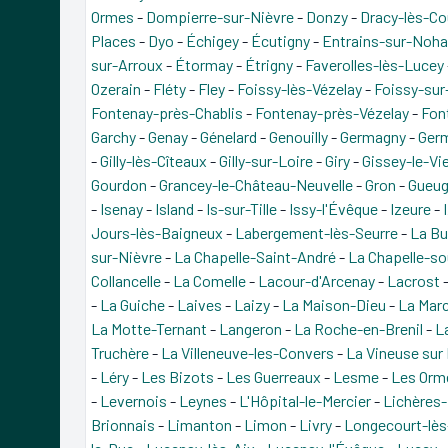
Ormes
-
Dompierre-sur-Nièvre
-
Donzy
-
Dracy-lès-C
Places
-
Dyo
-
Échigey
-
Écutigny
-
Entrains-sur-Noha
sur-Arroux
-
Étormay
-
Étrigny
-
Faverolles-lès-Lucey
Ozerain
-
Fléty
-
Fley
-
Foissy-lès-Vézelay
-
Foissy-sur
Fontenay-près-Chablis
-
Fontenay-près-Vézelay
-
Fon
Garchy
-
Genay
-
Génelard
-
Genouilly
-
Germagny
-
Ger
-
Gilly-lès-Cîteaux
-
Gilly-sur-Loire
-
Giry
-
Gissey-le-Vie
Gourdon
-
Grancey-le-Château-Neuvelle
-
Gron
-
Gueu
-
Isenay
-
Island
-
Is-sur-Tille
-
Issy-l'Évêque
-
Izeure
-
Jours-lès-Baigneux
-
Labergement-lès-Seurre
-
La Bu
sur-Nièvre
-
La Chapelle-Saint-André
-
La Chapelle-s
Collancelle
-
La Comelle
-
Lacour-d'Arcenay
-
Lacrost
-
La Guiche
-
Laives
-
Laizy
-
La Maison-Dieu
-
La Mar
La Motte-Ternant
-
Langeron
-
La Roche-en-Brenil
-
L
Truchère
-
La Villeneuve-les-Convers
-
La Vineuse sur
-
Léry
-
Les Bizots
-
Les Guerreaux
-
Lesme
-
Les Orm
-
Levernois
-
Leynes
-
L'Hôpital-le-Mercier
-
Lichères
Brionnais
-
Limanton
-
Limon
-
Livry
-
Longecourt-lès