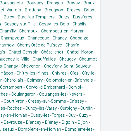
Boussenois
-
Boussey
-
Branges
-
Brassy
-
Braux
-
et-Vaurois
-
Bretigny
-
Breugnon
-
Brèves
-
Briant
-
-
Bulcy
-
Bure-les-Templiers
-
Burzy
-
Bussières
-
n
-
Cessey-sur-Tille
-
Cessy-les-Bois
-
Chablis
-
Chamilly
-
Chamoux
-
Champeau-en-Morvan
-
-
Champvoux
-
Chanceaux
-
Changy
-
Chapaize
-
harmoy
-
Charny Orée de Puisaye
-
Charrin
-
gis
-
Châtel-Censoir
-
Châtellenot
-
Châtel-Moron
-
udenay-la-Ville
-
Chauffailles
-
Chaugey
-
Chaumot
s-Changy
-
Chevenon
-
Chevigny-Saint-Sauveur
-
s-Mâcon
-
Chitry-les-Mines
-
Chivres
-
Ciez
-
Ciry-le-
n-Charollais
-
Colméry
-
Colombier-en-Brionnais
-
Cortambert
-
Corvol-d'Embernard
-
Corvol-
ches
-
Coulangeron
-
Coulanges-lès-Nevers
-
r
-
Courtivron
-
Cressy-sur-Somme
-
Crissey
-
-les-Roches
-
Cuncy-lès-Varzy
-
Curbigny
-
Curdin
-
sy-en-Morvan
-
Cussy-les-Forges
-
Cuy
-
Cuzy
-
-
Devrouze
-
Diancey
-
Diénay
-
Digoin
-
Dijon
-
uiseaux
-
Dompierre-en-Morvan
-
Dompierre-les-