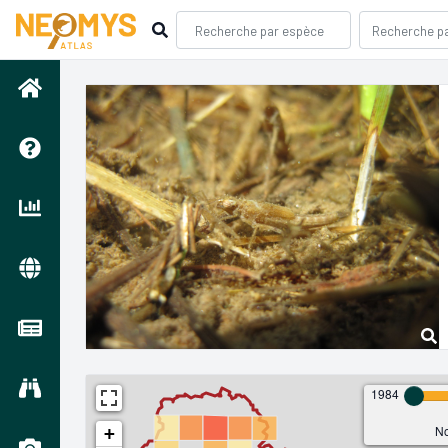
1984
No
+