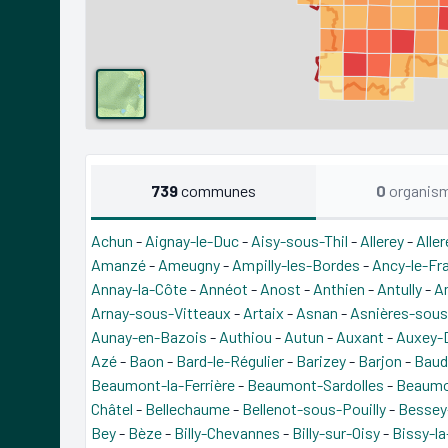
739
communes
0
organis
Achun
-
Aignay-le-Duc
-
Aisy-sous-Thil
-
Allerey
-
Alle
Amanzé
-
Ameugny
-
Ampilly-les-Bordes
-
Ancy-le-Fr
Annay-la-Côte
-
Annéot
-
Anost
-
Anthien
-
Antully
-
A
Arnay-sous-Vitteaux
-
Artaix
-
Asnan
-
Asnières-sous
Aunay-en-Bazois
-
Authiou
-
Autun
-
Auxant
-
Auxey-
Azé
-
Baon
-
Bard-le-Régulier
-
Barizey
-
Barjon
-
Bau
Beaumont-la-Ferrière
-
Beaumont-Sardolles
-
Beaumo
Châtel
-
Bellechaume
-
Bellenot-sous-Pouilly
-
Bessey
Bey
-
Bèze
-
Billy-Chevannes
-
Billy-sur-Oisy
-
Bissy-l