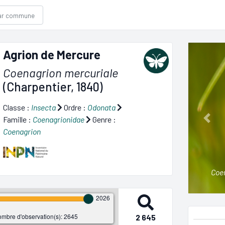
Agrion de Mercure
Coenagrion mercuriale
(Charpentier, 1840)
Classe :
Insecta
Ordre :
Odonata
Famille :
Coenagrionidae
Genre :
Prev
Coenagrion
Coe
2026
mbre d'observation(s): 2645
2 645