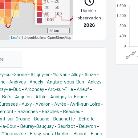
10 – 20
20 – 50
Dernière
50 – 100
observation
100+
2026
30 km
Leaflet
| © contributions OpenStreetMap
me
rey-sur-Saône
-
Alligny-en-Morvan
-
Alluy
-
Aluze
-
anc
-
Andryes
-
Angely
-
Anglure-sous-Dun
-
Anlezy
-
nzy-le-Duc
-
Arconcey
-
Arc-sur-Tille
-
Arleuf
-
-Bois
-
Asquins
-
Athie
-
Aubigny-la-Ronce
-
Duresses
-
Auxy
-
Avallon
-
Avrée
-
Avril-sur-Loire
-
demont
-
Bazoches
-
Bazolles
-
Beaulieu
-
nt-sur-Grosne
-
Beaune
-
Beaunotte
-
Beire-le-
-la-Cour
-
Beurey-Bauguay
-
Beurizot
-
Beuvron
-
a-Mâconnaise
-
Bissy-sous-Uxelles
-
Blanot
-
Blanot