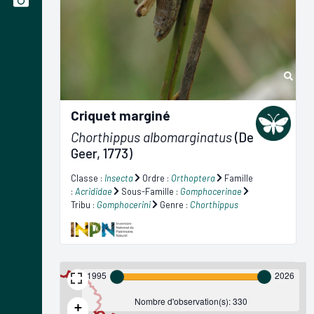
Criquet marginé
Chorthippus albomarginatus
(De
Geer, 1773)
Classe :
Insecta
Ordre :
Orthoptera
Famille
:
Acrididae
Sous-Famille :
Gomphocerinae
Tribu :
Gomphocerini
Genre :
Chorthippus
1995
2026
Nombre d'observation(s): 330
+