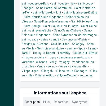
Saint-Léger-du-Bois
-
Saint-Léger-Triey
-
Saint-Loup-
Géanges
-
Saint-Martin-de-Commune
-
Saint-Martin-de-
la-Mer
-
Saint-Martin-du-Mont
-
Saint-Maurice-en-Rivière
-
Saint-Maurice-sur-Vingeanne
-
Saint-Nicolas-lès-
Cîteaux
-
Saint-Pierre-de-Varennes
-
Saint-Prix-lès-Arnay
-
Saint-Saulge
-
Saint-Sauveur-en-Puisaye
-
Saint-Seine
-
Saint-Seine-en-Bâche
-
Saint-Seine-l'Abbaye
-
Saint-
Seine-sur-Vingeanne
-
Saint-Symphorien-de-Marmagne
-
Saint-Usage
-
Saisy
-
Sancé
-
Savigny-sur-Clairis
-
Savigny-sur-Grosne
-
Saxi-Bourdon
-
Selongey
-
Sens-
sur-Seille
-
Sermoise-sur-Loire
-
Seurre
-
Spoy
-
Talant
-
Tarsul
-
Thoisy-le-Désert
-
Thomirey
-
Toulon-sur-Arroux
-
Tracy-sur-Loire
-
Trugny
-
Vandenesse-en-Auxois
-
Varennes-le-Grand
-
Veilly
-
Velogny
-
Vendenesse-lès-
Charolles
-
Venoy
-
Vernoy
-
Verzé
-
Vic-sous-Thil
-
Villapourçon
-
Villargoix
-
Villeneuve-la-Dondagre
-
Villey-
sur-Tille
-
Villiers-le-Duc
-
Villy-le-Moutier
-
Voudenay
Informations sur l'espèce
Description
Milieu
Répartition
Synonymes