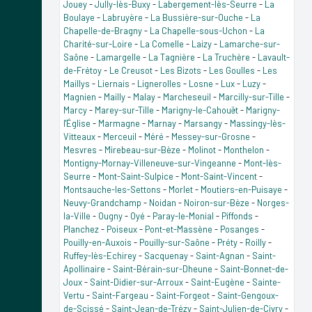
Jouey
-
Jully-lès-Buxy
-
Labergement-lès-Seurre
-
La
Boulaye
-
Labruyère
-
La Bussière-sur-Ouche
-
La
Chapelle-de-Bragny
-
La Chapelle-sous-Uchon
-
La
Charité-sur-Loire
-
La Comelle
-
Laizy
-
Lamarche-sur-
Saône
-
Lamargelle
-
La Tagnière
-
La Truchère
-
Lavault-
de-Frétoy
-
Le Creusot
-
Les Bizots
-
Les Goulles
-
Les
Maillys
-
Liernais
-
Lignerolles
-
Losne
-
Lux
-
Luzy
-
Magnien
-
Mailly
-
Malay
-
Marcheseuil
-
Marcilly-sur-Tille
-
Marcy
-
Marey-sur-Tille
-
Marigny-le-Cahouët
-
Marigny-
l'Église
-
Marmagne
-
Marnay
-
Marsangy
-
Massingy-lès-
Vitteaux
-
Merceuil
-
Méré
-
Messey-sur-Grosne
-
Mesvres
-
Mirebeau-sur-Bèze
-
Molinot
-
Monthelon
-
Montigny-Mornay-Villeneuve-sur-Vingeanne
-
Mont-lès-
Seurre
-
Mont-Saint-Sulpice
-
Mont-Saint-Vincent
-
Montsauche-les-Settons
-
Morlet
-
Moutiers-en-Puisaye
-
Neuvy-Grandchamp
-
Noidan
-
Noiron-sur-Bèze
-
Norges-
la-Ville
-
Ougny
-
Oyé
-
Paray-le-Monial
-
Piffonds
-
Planchez
-
Poiseux
-
Pont-et-Massène
-
Posanges
-
Pouilly-en-Auxois
-
Pouilly-sur-Saône
-
Préty
-
Roilly
-
Ruffey-lès-Echirey
-
Sacquenay
-
Saint-Agnan
-
Saint-
Apollinaire
-
Saint-Bérain-sur-Dheune
-
Saint-Bonnet-de-
Joux
-
Saint-Didier-sur-Arroux
-
Saint-Eugène
-
Sainte-
Vertu
-
Saint-Fargeau
-
Saint-Forgeot
-
Saint-Gengoux-
de-Scissé
-
Saint-Jean-de-Trézy
-
Saint-Julien-de-Civry
-