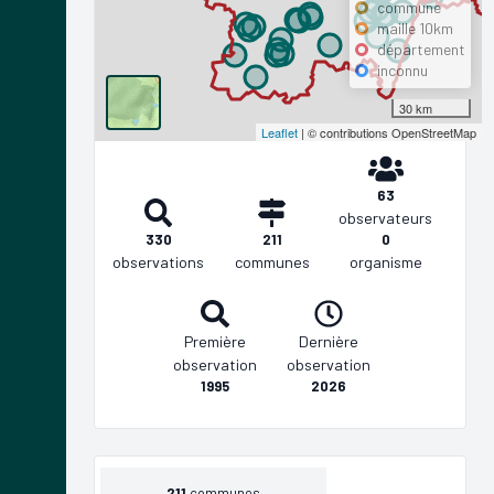
commune
maille 10km
département
inconnu
30 km
Leaflet
| © contributions OpenStreetMap
63
observateurs
330
211
0
observations
communes
organisme
Première
Dernière
observation
observation
1995
2026
211
communes