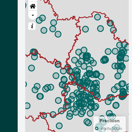
-
Précision
maille 500m