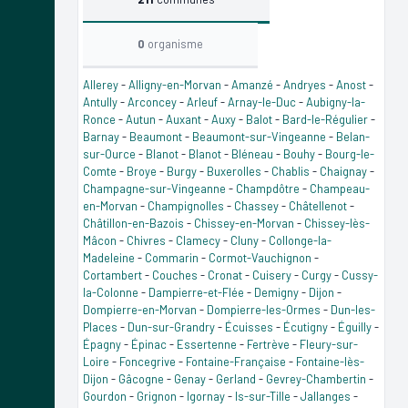
0
organisme
Allerey
-
Alligny-en-Morvan
-
Amanzé
-
Andryes
-
Anost
-
Antully
-
Arconcey
-
Arleuf
-
Arnay-le-Duc
-
Aubigny-la-
Ronce
-
Autun
-
Auxant
-
Auxy
-
Balot
-
Bard-le-Régulier
-
Barnay
-
Beaumont
-
Beaumont-sur-Vingeanne
-
Belan-
sur-Ource
-
Blanot
-
Blanot
-
Bléneau
-
Bouhy
-
Bourg-le-
Comte
-
Broye
-
Burgy
-
Buxerolles
-
Chablis
-
Chaignay
-
Champagne-sur-Vingeanne
-
Champdôtre
-
Champeau-
en-Morvan
-
Champignolles
-
Chassey
-
Châtellenot
-
Châtillon-en-Bazois
-
Chissey-en-Morvan
-
Chissey-lès-
Mâcon
-
Chivres
-
Clamecy
-
Cluny
-
Collonge-la-
Madeleine
-
Commarin
-
Cormot-Vauchignon
-
Cortambert
-
Couches
-
Cronat
-
Cuisery
-
Curgy
-
Cussy-
la-Colonne
-
Dampierre-et-Flée
-
Demigny
-
Dijon
-
Dompierre-en-Morvan
-
Dompierre-les-Ormes
-
Dun-les-
Places
-
Dun-sur-Grandry
-
Écuisses
-
Écutigny
-
Éguilly
-
Épagny
-
Épinac
-
Essertenne
-
Fertrève
-
Fleury-sur-
Loire
-
Foncegrive
-
Fontaine-Française
-
Fontaine-lès-
Dijon
-
Gâcogne
-
Genay
-
Gerland
-
Gevrey-Chambertin
-
Gourdon
-
Grignon
-
Igornay
-
Is-sur-Tille
-
Jallanges
-