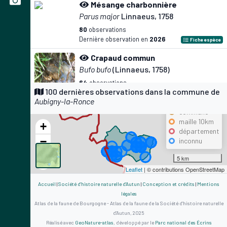
Mésange charbonnière
Parus major
Linnaeus, 1758
80
observations
Dernière observation en
2026
Fiche espèce
Crapaud commun
Bufo bufo
(Linnaeus, 1758)
64
observations
Précision
100 dernières observations dans la commune de
Dernière observation en
2026
Fiche espèce
Aubigny-la-Ronce
maille 500m
Merle noir
commune
maille 10km
Turdus merula
Linnaeus, 1758
+
département
62
observations
−
inconnu
Dernière observation en
2026
Fiche espèce
5 km
Rougegorge familier
Leaflet
| © contributions OpenStreetMap
Erithacus rubecula
(Linnaeus, 1758)
Accueil
|
Société d'histoire naturelle d'Autun
|
Conception et crédits
|
Mentions
54
observations
légales
Dernière observation en
2026
Fiche espèce
Atlas de la faune de Bourgogne - Atlas de la faune de la Société d'histoire naturelle
d'Autun, 2025
Mésange bleue
Réalisé avec
GeoNature-atlas
, développé par le
Parc national des Écrins