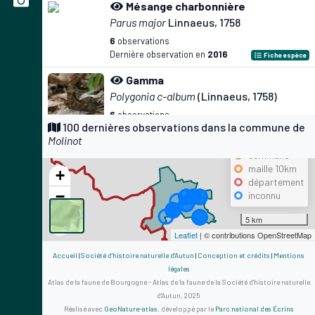
Mésange charbonnière
Parus major
Linnaeus, 1758
6
observations
Dernière observation en
2016
Fiche espèce
Gamma
Polygonia c-album
(Linnaeus, 1758)
6
observations
Précision
100 dernières observations dans la commune de
Dernière observation en
2024
Fiche espèce
Molinot
maille 500m
Agrion de Mercure
commune
maille 10km
Coenagrion mercuriale
(Charpentier,
+
département
1840)
−
inconnu
6
observations
Dernière observation en
2025
Fiche espèce
5 km
Leaflet
| © contributions OpenStreetMap
Piéride du Navet
Pieris napi
(Linnaeus, 1758)
Accueil
|
Société d'histoire naturelle d'Autun
|
Conception et crédits
|
Mentions
légales
6
observations
Atlas de la faune de Bourgogne - Atlas de la faune de la Société d'histoire naturelle
Dernière observation en
2025
Fiche espèce
d'Autun, 2025
Réalisé avec
GeoNature-atlas
, développé par le
Parc national des Écrins
Grenouille rousse