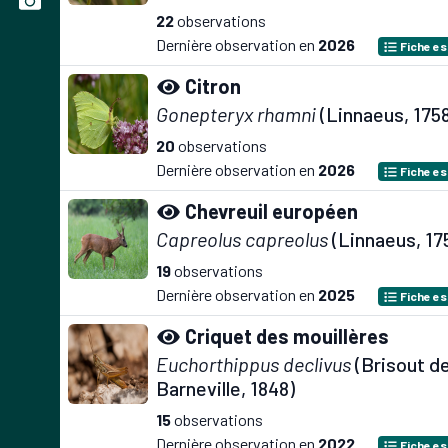
22
observations
Dernière observation en
2026
Fiche e
Citron
Gonepteryx rhamni
(Linnaeus, 175
20
observations
Dernière observation en
2026
Fiche e
Chevreuil européen
Capreolus capreolus
(Linnaeus, 17
19
observations
Dernière observation en
2025
Fiche e
Criquet des mouillères
Euchorthippus declivus
(Brisout d
Barneville, 1848)
15
observations
Dernière observation en
2022
Fiche e