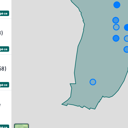
spèce
8)
spèce
58)
spèce
e
spèce