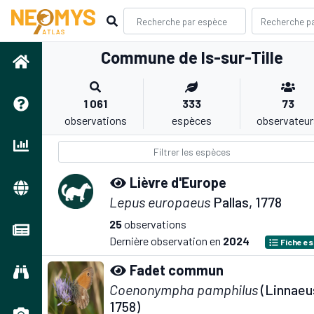
Commune de Is-sur-Tille
1 061
333
73
observations
espèces
observateur
Lièvre d'Europe
Lepus europaeus
Pallas, 1778
25
observations
Dernière observation en
2024
Fiche e
Fadet commun
Coenonympha pamphilus
(Linnaeu
1758)