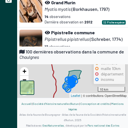
Grand Murin
Myotis myotis
(Borkhausen, 1797)
14
observations
Dernière observation en
2012
Fiche espèce
Pipistrelle commune
Pipistrellus pipistrellus
(Schreber, 1774)
12
observations
Précision
100 dernières observations dans la commune de
Dernière observation en
2016
Fiche espèce
Chaulgnes
maille 500m
Lézard des murailles
commune
maille 10km
Podarcis muralis
(Laurenti, 1768)
+
département
10
observations
−
inconnu
Dernière observation en
2022
Fiche espèce
10 km
Myrtil
Leaflet
| © contributions OpenStreetMap
Maniola jurtina
(Linnaeus, 1758)
Accueil
|
Société d'histoire naturelle d'Autun
|
Conception et crédits
|
Mentions
9
observations
légales
Dernière observation en
2022
Fiche espèce
Atlas de la faune de Bourgogne - Atlas de la faune de la Société d'histoire naturelle
d'Autun, 2025
Tabac d'Espagne
Réalisé avec
GeoNature-atlas
, développé par le
Parc national des Écrins