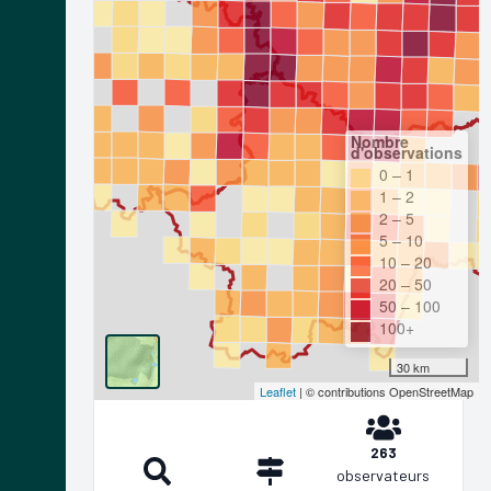
Nombre
d'observations
0 – 1
1 – 2
2 – 5
5 – 10
10 – 20
20 – 50
50 – 100
100+
30 km
Leaflet
| © contributions OpenStreetMap
263
observateurs