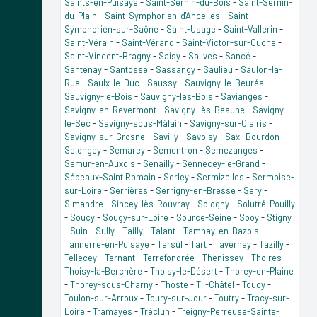
Saints-en-Puisaye
-
Saint-Sernin-du-Bois
-
Saint-Sernin-
du-Plain
-
Saint-Symphorien-d'Ancelles
-
Saint-
Symphorien-sur-Saône
-
Saint-Usage
-
Saint-Vallerin
-
Saint-Vérain
-
Saint-Vérand
-
Saint-Victor-sur-Ouche
-
Saint-Vincent-Bragny
-
Saisy
-
Salives
-
Sancé
-
Santenay
-
Santosse
-
Sassangy
-
Saulieu
-
Saulon-la-
Rue
-
Saulx-le-Duc
-
Saussy
-
Sauvigny-le-Beuréal
-
Sauvigny-le-Bois
-
Sauvigny-les-Bois
-
Savianges
-
Savigny-en-Revermont
-
Savigny-lès-Beaune
-
Savigny-
le-Sec
-
Savigny-sous-Mâlain
-
Savigny-sur-Clairis
-
Savigny-sur-Grosne
-
Savilly
-
Savoisy
-
Saxi-Bourdon
-
Selongey
-
Semarey
-
Sementron
-
Semezanges
-
Semur-en-Auxois
-
Senailly
-
Sennecey-le-Grand
-
Sépeaux-Saint Romain
-
Serley
-
Sermizelles
-
Sermoise-
sur-Loire
-
Serrières
-
Serrigny-en-Bresse
-
Sery
-
Simandre
-
Sincey-lès-Rouvray
-
Sologny
-
Solutré-Pouilly
-
Soucy
-
Sougy-sur-Loire
-
Source-Seine
-
Spoy
-
Stigny
-
Suin
-
Sully
-
Tailly
-
Talant
-
Tamnay-en-Bazois
-
Tannerre-en-Puisaye
-
Tarsul
-
Tart
-
Tavernay
-
Tazilly
-
Tellecey
-
Ternant
-
Terrefondrée
-
Thenissey
-
Thoires
-
Thoisy-la-Berchère
-
Thoisy-le-Désert
-
Thorey-en-Plaine
-
Thorey-sous-Charny
-
Thoste
-
Til-Châtel
-
Toucy
-
Toulon-sur-Arroux
-
Toury-sur-Jour
-
Toutry
-
Tracy-sur-
Loire
-
Tramayes
-
Tréclun
-
Treigny-Perreuse-Sainte-