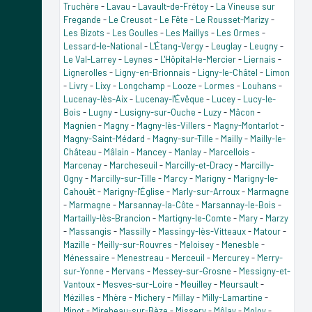
Truchère
-
Lavau
-
Lavault-de-Frétoy
-
La Vineuse sur
Fregande
-
Le Creusot
-
Le Fête
-
Le Rousset-Marizy
-
Les Bizots
-
Les Goulles
-
Les Maillys
-
Les Ormes
-
Lessard-le-National
-
L'Étang-Vergy
-
Leuglay
-
Leugny
-
Le Val-Larrey
-
Leynes
-
L'Hôpital-le-Mercier
-
Liernais
-
Lignerolles
-
Ligny-en-Brionnais
-
Ligny-le-Châtel
-
Limon
-
Livry
-
Lixy
-
Longchamp
-
Looze
-
Lormes
-
Louhans
-
Lucenay-lès-Aix
-
Lucenay-l'Évêque
-
Lucey
-
Lucy-le-
Bois
-
Lugny
-
Lusigny-sur-Ouche
-
Luzy
-
Mâcon
-
Magnien
-
Magny
-
Magny-lès-Villers
-
Magny-Montarlot
-
Magny-Saint-Médard
-
Magny-sur-Tille
-
Mailly
-
Mailly-le-
Château
-
Mâlain
-
Mancey
-
Manlay
-
Marcellois
-
Marcenay
-
Marcheseuil
-
Marcilly-et-Dracy
-
Marcilly-
Ogny
-
Marcilly-sur-Tille
-
Marcy
-
Marigny
-
Marigny-le-
Cahouët
-
Marigny-l'Église
-
Marly-sur-Arroux
-
Marmagne
-
Marmagne
-
Marsannay-la-Côte
-
Marsannay-le-Bois
-
Martailly-lès-Brancion
-
Martigny-le-Comte
-
Mary
-
Marzy
-
Massangis
-
Massilly
-
Massingy-lès-Vitteaux
-
Matour
-
Mazille
-
Meilly-sur-Rouvres
-
Meloisey
-
Menesble
-
Ménessaire
-
Menestreau
-
Merceuil
-
Mercurey
-
Merry-
sur-Yonne
-
Mervans
-
Messey-sur-Grosne
-
Messigny-et-
Vantoux
-
Mesves-sur-Loire
-
Meuilley
-
Meursault
-
Mézilles
-
Mhère
-
Michery
-
Millay
-
Milly-Lamartine
-
Minot
-
Mirebeau-sur-Bèze
-
Missery
-
Môlay
-
Moloy
-