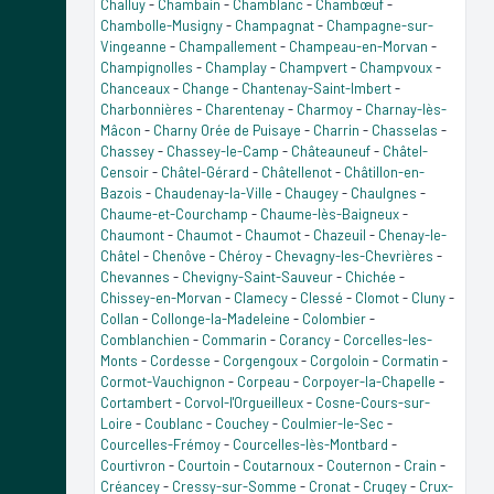
Challuy
-
Chambain
-
Chamblanc
-
Chambœuf
-
Chambolle-Musigny
-
Champagnat
-
Champagne-sur-
Vingeanne
-
Champallement
-
Champeau-en-Morvan
-
Champignolles
-
Champlay
-
Champvert
-
Champvoux
-
Chanceaux
-
Change
-
Chantenay-Saint-Imbert
-
Charbonnières
-
Charentenay
-
Charmoy
-
Charnay-lès-
Mâcon
-
Charny Orée de Puisaye
-
Charrin
-
Chasselas
-
Chassey
-
Chassey-le-Camp
-
Châteauneuf
-
Châtel-
Censoir
-
Châtel-Gérard
-
Châtellenot
-
Châtillon-en-
Bazois
-
Chaudenay-la-Ville
-
Chaugey
-
Chaulgnes
-
Chaume-et-Courchamp
-
Chaume-lès-Baigneux
-
Chaumont
-
Chaumot
-
Chaumot
-
Chazeuil
-
Chenay-le-
Châtel
-
Chenôve
-
Chéroy
-
Chevagny-les-Chevrières
-
Chevannes
-
Chevigny-Saint-Sauveur
-
Chichée
-
Chissey-en-Morvan
-
Clamecy
-
Clessé
-
Clomot
-
Cluny
-
Collan
-
Collonge-la-Madeleine
-
Colombier
-
Comblanchien
-
Commarin
-
Corancy
-
Corcelles-les-
Monts
-
Cordesse
-
Corgengoux
-
Corgoloin
-
Cormatin
-
Cormot-Vauchignon
-
Corpeau
-
Corpoyer-la-Chapelle
-
Cortambert
-
Corvol-l'Orgueilleux
-
Cosne-Cours-sur-
Loire
-
Coublanc
-
Couchey
-
Coulmier-le-Sec
-
Courcelles-Frémoy
-
Courcelles-lès-Montbard
-
Courtivron
-
Courtoin
-
Coutarnoux
-
Couternon
-
Crain
-
Créancey
-
Cressy-sur-Somme
-
Cronat
-
Crugey
-
Crux-