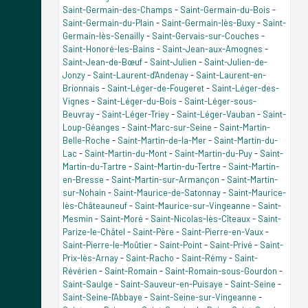
Saint-Germain-des-Champs
-
Saint-Germain-du-Bois
-
Saint-Germain-du-Plain
-
Saint-Germain-lès-Buxy
-
Saint-
Germain-lès-Senailly
-
Saint-Gervais-sur-Couches
-
Saint-Honoré-les-Bains
-
Saint-Jean-aux-Amognes
-
Saint-Jean-de-Bœuf
-
Saint-Julien
-
Saint-Julien-de-
Jonzy
-
Saint-Laurent-d'Andenay
-
Saint-Laurent-en-
Brionnais
-
Saint-Léger-de-Fougeret
-
Saint-Léger-des-
Vignes
-
Saint-Léger-du-Bois
-
Saint-Léger-sous-
Beuvray
-
Saint-Léger-Triey
-
Saint-Léger-Vauban
-
Saint-
Loup-Géanges
-
Saint-Marc-sur-Seine
-
Saint-Martin-
Belle-Roche
-
Saint-Martin-de-la-Mer
-
Saint-Martin-du-
Lac
-
Saint-Martin-du-Mont
-
Saint-Martin-du-Puy
-
Saint-
Martin-du-Tartre
-
Saint-Martin-du-Tertre
-
Saint-Martin-
en-Bresse
-
Saint-Martin-sur-Armançon
-
Saint-Martin-
sur-Nohain
-
Saint-Maurice-de-Satonnay
-
Saint-Maurice-
lès-Châteauneuf
-
Saint-Maurice-sur-Vingeanne
-
Saint-
Mesmin
-
Saint-Moré
-
Saint-Nicolas-lès-Cîteaux
-
Saint-
Parize-le-Châtel
-
Saint-Père
-
Saint-Pierre-en-Vaux
-
Saint-Pierre-le-Moûtier
-
Saint-Point
-
Saint-Privé
-
Saint-
Prix-lès-Arnay
-
Saint-Racho
-
Saint-Rémy
-
Saint-
Révérien
-
Saint-Romain
-
Saint-Romain-sous-Gourdon
-
Saint-Saulge
-
Saint-Sauveur-en-Puisaye
-
Saint-Seine
-
Saint-Seine-l'Abbaye
-
Saint-Seine-sur-Vingeanne
-