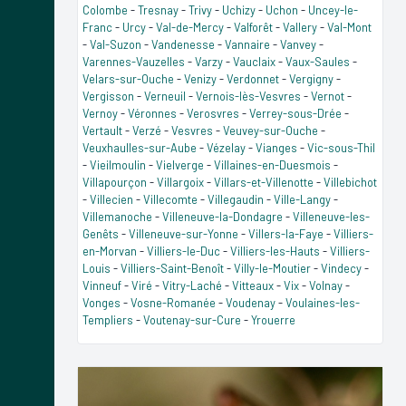
Colombe
-
Tresnay
-
Trivy
-
Uchizy
-
Uchon
-
Uncey-le-
Franc
-
Urcy
-
Val-de-Mercy
-
Valforêt
-
Vallery
-
Val-Mont
-
Val-Suzon
-
Vandenesse
-
Vannaire
-
Vanvey
-
Varennes-Vauzelles
-
Varzy
-
Vauclaix
-
Vaux-Saules
-
Velars-sur-Ouche
-
Venizy
-
Verdonnet
-
Vergigny
-
Vergisson
-
Verneuil
-
Vernois-lès-Vesvres
-
Vernot
-
Vernoy
-
Véronnes
-
Verosvres
-
Verrey-sous-Drée
-
Vertault
-
Verzé
-
Vesvres
-
Veuvey-sur-Ouche
-
Veuxhaulles-sur-Aube
-
Vézelay
-
Vianges
-
Vic-sous-Thil
-
Vieilmoulin
-
Vielverge
-
Villaines-en-Duesmois
-
Villapourçon
-
Villargoix
-
Villars-et-Villenotte
-
Villebichot
-
Villecien
-
Villecomte
-
Villegaudin
-
Ville-Langy
-
Villemanoche
-
Villeneuve-la-Dondagre
-
Villeneuve-les-
Genêts
-
Villeneuve-sur-Yonne
-
Villers-la-Faye
-
Villiers-
en-Morvan
-
Villiers-le-Duc
-
Villiers-les-Hauts
-
Villiers-
Louis
-
Villiers-Saint-Benoît
-
Villy-le-Moutier
-
Vindecy
-
Vinneuf
-
Viré
-
Vitry-Laché
-
Vitteaux
-
Vix
-
Volnay
-
Vonges
-
Vosne-Romanée
-
Voudenay
-
Voulaines-les-
Templiers
-
Voutenay-sur-Cure
-
Yrouerre