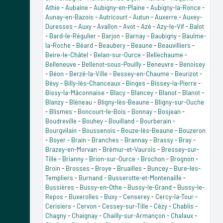
Athie
-
Aubaine
-
Aubigny-en-Plaine
-
Aubigny-la-Ronce
-
Aunay-en-Bazois
-
Autricourt
-
Autun
-
Auxerre
-
Auxey-
Duresses
-
Auxy
-
Avallon
-
Avot
-
Azé
-
Azy-le-Vif
-
Balot
-
Bard-le-Régulier
-
Barjon
-
Barnay
-
Baubigny
-
Baulme-
la-Roche
-
Béard
-
Beaubery
-
Beaune
-
Beauvilliers
-
Beire-le-Châtel
-
Belan-sur-Ource
-
Bellechaume
-
Belleneuve
-
Bellenot-sous-Pouilly
-
Beneuvre
-
Benoisey
-
Béon
-
Berzé-la-Ville
-
Bessey-en-Chaume
-
Beurizot
-
Bévy
-
Billy-lès-Chanceaux
-
Binges
-
Bissey-la-Pierre
-
Bissy-la-Mâconnaise
-
Blacy
-
Blancey
-
Blanot
-
Blanot
-
Blanzy
-
Bléneau
-
Bligny-lès-Beaune
-
Bligny-sur-Ouche
-
Blismes
-
Boncourt-le-Bois
-
Bonnay
-
Bosjean
-
Boudreville
-
Bouhey
-
Bouilland
-
Bourberain
-
Bourgvilain
-
Boussenois
-
Bouze-lès-Beaune
-
Bouzeron
-
Boyer
-
Brain
-
Branches
-
Brannay
-
Brassy
-
Bray
-
Brazey-en-Morvan
-
Brémur-et-Vaurois
-
Bressey-sur-
Tille
-
Brianny
-
Brion-sur-Ource
-
Brochon
-
Brognon
-
Broin
-
Brosses
-
Broye
-
Bruailles
-
Buncey
-
Bure-les-
Templiers
-
Burnand
-
Busserotte-et-Montenaille
-
Bussières
-
Bussy-en-Othe
-
Bussy-le-Grand
-
Bussy-le-
Repos
-
Buxerolles
-
Buxy
-
Censerey
-
Cercy-la-Tour
-
Cerisiers
-
Cervon
-
Cessey-sur-Tille
-
Cézy
-
Chablis
-
Chagny
-
Chaignay
-
Chailly-sur-Armançon
-
Chalaux
-