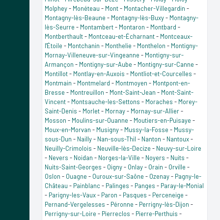
Molphey
-
Monéteau
-
Mont
-
Montacher-Villegardin
-
Montagny-lès-Beaune
-
Montagny-lès-Buxy
-
Montagny-
lès-Seurre
-
Montambert
-
Montaron
-
Montbard
-
Montberthault
-
Montceau-et-Écharnant
-
Montceaux-
l'Étoile
-
Montchanin
-
Monthelie
-
Monthelon
-
Montigny-
Mornay-Villeneuve-sur-Vingeanne
-
Montigny-sur-
Armançon
-
Montigny-sur-Aube
-
Montigny-sur-Canne
-
Montillot
-
Montlay-en-Auxois
-
Montliot-et-Courcelles
-
Montmain
-
Montmelard
-
Montmoyen
-
Montpont-en-
Bresse
-
Montreuillon
-
Mont-Saint-Jean
-
Mont-Saint-
Vincent
-
Montsauche-les-Settons
-
Moraches
-
Morey-
Saint-Denis
-
Morlet
-
Mornay
-
Mornay-sur-Allier
-
Mosson
-
Moulins-sur-Ouanne
-
Moutiers-en-Puisaye
-
Moux-en-Morvan
-
Musigny
-
Mussy-la-Fosse
-
Mussy-
sous-Dun
-
Nailly
-
Nan-sous-Thil
-
Nanton
-
Nantoux
-
Neuilly-Crimolois
-
Neuville-lès-Decize
-
Neuvy-sur-Loire
-
Nevers
-
Noidan
-
Norges-la-Ville
-
Noyers
-
Nuits
-
Nuits-Saint-Georges
-
Oigny
-
Onlay
-
Orain
-
Orville
-
Oslon
-
Ouagne
-
Ouroux-sur-Saône
-
Ozenay
-
Pagny-le-
Château
-
Painblanc
-
Palinges
-
Panges
-
Paray-le-Monial
-
Parigny-les-Vaux
-
Paron
-
Pasques
-
Perceneige
-
Pernand-Vergelesses
-
Péronne
-
Perrigny-lès-Dijon
-
Perrigny-sur-Loire
-
Pierreclos
-
Pierre-Perthuis
-