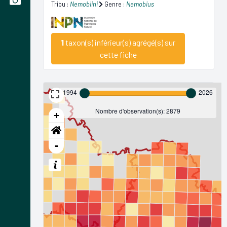
Tribu :
Nemobiini
Genre :
Nemobius
1
taxon(s) inférieur(s) agrégé(s) sur
cette fiche
1994
2026
Nombre d'observation(s): 2879
+
-