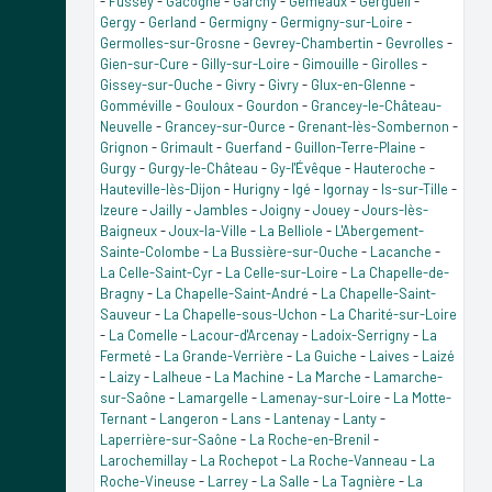
-
Fussey
-
Gâcogne
-
Garchy
-
Gemeaux
-
Gergueil
-
Gergy
-
Gerland
-
Germigny
-
Germigny-sur-Loire
-
Germolles-sur-Grosne
-
Gevrey-Chambertin
-
Gevrolles
-
Gien-sur-Cure
-
Gilly-sur-Loire
-
Gimouille
-
Girolles
-
Gissey-sur-Ouche
-
Givry
-
Givry
-
Glux-en-Glenne
-
Gomméville
-
Gouloux
-
Gourdon
-
Grancey-le-Château-
Neuvelle
-
Grancey-sur-Ource
-
Grenant-lès-Sombernon
-
Grignon
-
Grimault
-
Guerfand
-
Guillon-Terre-Plaine
-
Gurgy
-
Gurgy-le-Château
-
Gy-l'Évêque
-
Hauteroche
-
Hauteville-lès-Dijon
-
Hurigny
-
Igé
-
Igornay
-
Is-sur-Tille
-
Izeure
-
Jailly
-
Jambles
-
Joigny
-
Jouey
-
Jours-lès-
Baigneux
-
Joux-la-Ville
-
La Belliole
-
L'Abergement-
Sainte-Colombe
-
La Bussière-sur-Ouche
-
Lacanche
-
La Celle-Saint-Cyr
-
La Celle-sur-Loire
-
La Chapelle-de-
Bragny
-
La Chapelle-Saint-André
-
La Chapelle-Saint-
Sauveur
-
La Chapelle-sous-Uchon
-
La Charité-sur-Loire
-
La Comelle
-
Lacour-d'Arcenay
-
Ladoix-Serrigny
-
La
Fermeté
-
La Grande-Verrière
-
La Guiche
-
Laives
-
Laizé
-
Laizy
-
Lalheue
-
La Machine
-
La Marche
-
Lamarche-
sur-Saône
-
Lamargelle
-
Lamenay-sur-Loire
-
La Motte-
Ternant
-
Langeron
-
Lans
-
Lantenay
-
Lanty
-
Laperrière-sur-Saône
-
La Roche-en-Brenil
-
Larochemillay
-
La Rochepot
-
La Roche-Vanneau
-
La
Roche-Vineuse
-
Larrey
-
La Salle
-
La Tagnière
-
La