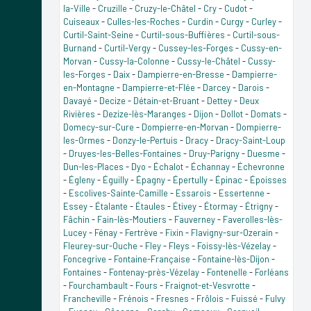
la-Ville
-
Cruzille
-
Cruzy-le-Châtel
-
Cry
-
Cudot
-
Cuiseaux
-
Culles-les-Roches
-
Curdin
-
Curgy
-
Curley
-
Curtil-Saint-Seine
-
Curtil-sous-Buffières
-
Curtil-sous-
Burnand
-
Curtil-Vergy
-
Cussey-les-Forges
-
Cussy-en-
Morvan
-
Cussy-la-Colonne
-
Cussy-le-Châtel
-
Cussy-
les-Forges
-
Daix
-
Dampierre-en-Bresse
-
Dampierre-
en-Montagne
-
Dampierre-et-Flée
-
Darcey
-
Darois
-
Davayé
-
Decize
-
Détain-et-Bruant
-
Dettey
-
Deux
Rivières
-
Dezize-lès-Maranges
-
Dijon
-
Dollot
-
Domats
-
Domecy-sur-Cure
-
Dompierre-en-Morvan
-
Dompierre-
les-Ormes
-
Donzy-le-Pertuis
-
Dracy
-
Dracy-Saint-Loup
-
Druyes-les-Belles-Fontaines
-
Druy-Parigny
-
Duesme
-
Dun-les-Places
-
Dyo
-
Échalot
-
Échannay
-
Échevronne
-
Égleny
-
Éguilly
-
Épagny
-
Épertully
-
Épinac
-
Époisses
-
Escolives-Sainte-Camille
-
Essarois
-
Essertenne
-
Essey
-
Étalante
-
Étaules
-
Étivey
-
Étormay
-
Étrigny
-
Fâchin
-
Fain-lès-Moutiers
-
Fauverney
-
Faverolles-lès-
Lucey
-
Fénay
-
Fertrève
-
Fixin
-
Flavigny-sur-Ozerain
-
Fleurey-sur-Ouche
-
Fley
-
Fleys
-
Foissy-lès-Vézelay
-
Foncegrive
-
Fontaine-Française
-
Fontaine-lès-Dijon
-
Fontaines
-
Fontenay-près-Vézelay
-
Fontenelle
-
Forléans
-
Fourchambault
-
Fours
-
Fraignot-et-Vesvrotte
-
Francheville
-
Frénois
-
Fresnes
-
Frôlois
-
Fuissé
-
Fulvy