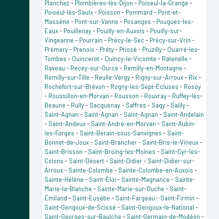
Planchez
-
Plombières-lès-Dijon
-
Poiseul-la-Grange
-
Poiseul-lès-Saulx
-
Poisson
-
Pommard
-
Pont-et-
Massène
-
Pont-sur-Vanne
-
Posanges
-
Pougues-les-
Eaux
-
Pouillenay
-
Pouilly-en-Auxois
-
Pouilly-sur-
Vingeanne
-
Pourrain
-
Précy-le-Sec
-
Précy-sur-Vrin
-
Prémery
-
Prenois
-
Préty
-
Prissé
-
Pruzilly
-
Quarré-les-
Tombes
-
Quincerot
-
Quincy-le-Vicomte
-
Ratenelle
-
Raveau
-
Recey-sur-Ource
-
Remilly-en-Montagne
-
Remilly-sur-Tille
-
Reulle-Vergy
-
Rigny-sur-Arroux
-
Rix
-
Rochefort-sur-Brévon
-
Rogny-les-Sept-Écluses
-
Rosoy
-
Roussillon-en-Morvan
-
Rousson
-
Rouvray
-
Ruffey-lès-
Beaune
-
Rully
-
Sacquenay
-
Saffres
-
Sagy
-
Sailly
-
Saint-Agnan
-
Saint-Agnan
-
Saint-Agnan
-
Saint-Andelain
-
Saint-Andeux
-
Saint-André-en-Morvan
-
Saint-Aubin-
les-Forges
-
Saint-Berain-sous-Sanvignes
-
Saint-
Bonnet-de-Joux
-
Saint-Brancher
-
Saint-Bris-le-Vineux
-
Saint-Brisson
-
Saint-Broing-les-Moines
-
Saint-Cyr-les-
Colons
-
Saint-Désert
-
Saint-Didier
-
Saint-Didier-sur-
Arroux
-
Sainte-Colombe
-
Sainte-Colombe-en-Auxois
-
Sainte-Hélène
-
Saint-Éloi
-
Sainte-Magnance
-
Sainte-
Marie-la-Blanche
-
Sainte-Marie-sur-Ouche
-
Saint-
Émiland
-
Saint-Eusèbe
-
Saint-Fargeau
-
Saint-Firmin
-
Saint-Gengoux-de-Scissé
-
Saint-Gengoux-le-National
-
Saint-Georges-sur-Baulche
-
Saint-Germain-de-Modéon
-