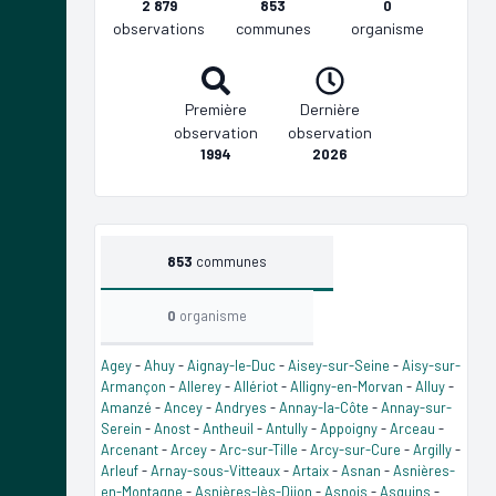
2 879
853
0
observations
communes
organisme
Première
Dernière
observation
observation
1994
2026
853
communes
0
organisme
Agey
-
Ahuy
-
Aignay-le-Duc
-
Aisey-sur-Seine
-
Aisy-sur-
Armançon
-
Allerey
-
Allériot
-
Alligny-en-Morvan
-
Alluy
-
Amanzé
-
Ancey
-
Andryes
-
Annay-la-Côte
-
Annay-sur-
Serein
-
Anost
-
Antheuil
-
Antully
-
Appoigny
-
Arceau
-
Arcenant
-
Arcey
-
Arc-sur-Tille
-
Arcy-sur-Cure
-
Argilly
-
Arleuf
-
Arnay-sous-Vitteaux
-
Artaix
-
Asnan
-
Asnières-
en-Montagne
-
Asnières-lès-Dijon
-
Asnois
-
Asquins
-