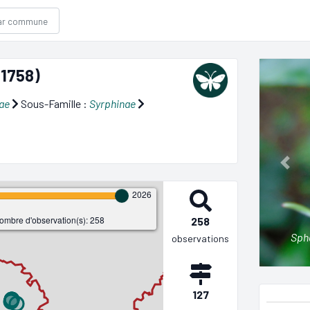
 1758)
ae
Sous-Famille :
Syrphinae
Prev
2026
ombre d'observation(s): 258
258
Sph
observations
127