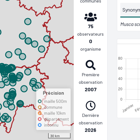
communes
Synony
Musca sc
75
observateurs
0
organisme
Première
observation
2007
Précision
maille 500m
commune
maille 10km
Dernière
département
observation
inconnu
2026
30 km