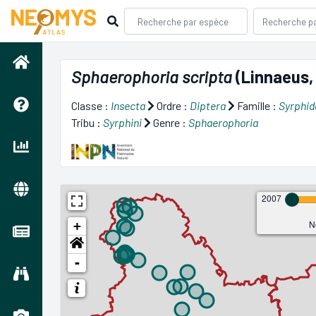
Sphaerophoria scripta
(Linnaeus,
Classe :
Insecta
Ordre :
Diptera
Famille :
Syrphid
Tribu :
Syrphini
Genre :
Sphaerophoria
2007
N
+
-