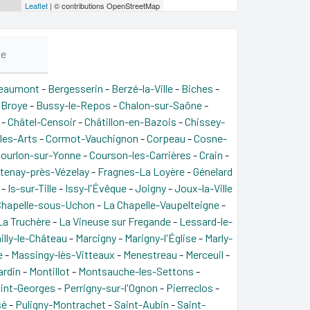
Leaflet
| © contributions OpenStreetMap
me
eaumont
-
Bergesserin
-
Berzé-la-Ville
-
Biches
-
-
Broye
-
Bussy-le-Repos
-
Chalon-sur-Saône
-
-
Châtel-Censoir
-
Châtillon-en-Bazois
-
Chissey-
-les-Arts
-
Cormot-Vauchignon
-
Corpeau
-
Cosne-
ourlon-sur-Yonne
-
Courson-les-Carrières
-
Crain
-
tenay-près-Vézelay
-
Fragnes-La Loyère
-
Génelard
-
Is-sur-Tille
-
Issy-l'Évêque
-
Joigny
-
Joux-la-Ville
Chapelle-sous-Uchon
-
La Chapelle-Vaupelteigne
-
La Truchère
-
La Vineuse sur Fregande
-
Lessard-le-
illy-le-Château
-
Marcigny
-
Marigny-l'Église
-
Marly-
e
-
Massingy-lès-Vitteaux
-
Menestreau
-
Merceuil
-
ardin
-
Montillot
-
Montsauche-les-Settons
-
int-Georges
-
Perrigny-sur-l'Ognon
-
Pierreclos
-
sé
-
Puligny-Montrachet
-
Saint-Aubin
-
Saint-