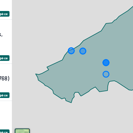
spèce
,
spèce
768)
spèce
spèce