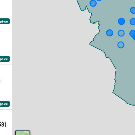
spèce
spèce
,
spèce
58)