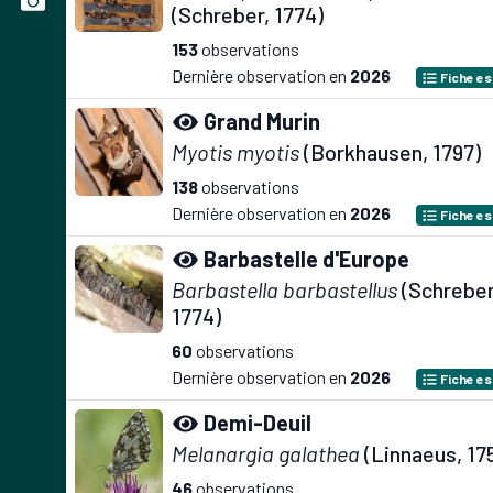
(Schreber, 1774)
153
observations
Dernière observation en
2026
Fiche e
Grand Murin
Myotis myotis
(Borkhausen, 1797)
138
observations
Dernière observation en
2026
Fiche e
Barbastelle d'Europe
Barbastella barbastellus
(Schreber
1774)
60
observations
Dernière observation en
2026
Fiche e
Demi-Deuil
Melanargia galathea
(Linnaeus, 17
46
observations