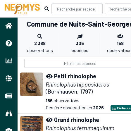
Commune de Nuits-Saint-George
2 388
305
158
observations
espèces
observateur
Petit rhinolophe
Rhinolophus hipposideros
(Borkhausen, 1797)
186
observations
Dernière observation en
2026
Fiche e
Grand rhinolophe
Rhinolophus ferrumequinum