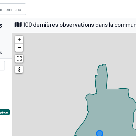
s
100 dernières observations dans la commu
+
−
s
spèce