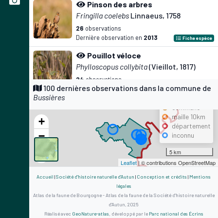
Pinson des arbres
Fringilla coelebs
Linnaeus, 1758
26
observations
Dernière observation en
2013
Fiche espèce
Pouillot véloce
Phylloscopus collybita
(Vieillot, 1817)
24
observations
Précision
100 dernières observations dans la commune de
Dernière observation en
2020
Fiche espèce
Bussières
maille 500m
Rougegorge familier
commune
maille 10km
Erithacus rubecula
(Linnaeus, 1758)
+
département
23
observations
−
inconnu
Dernière observation en
2017
Fiche espèce
5 km
Troglodyte mignon
Leaflet
| © contributions OpenStreetMap
Troglodytes troglodytes
(Linnaeus, 1758)
Accueil
|
Société d'histoire naturelle d'Autun
|
Conception et crédits
|
Mentions
22
observations
légales
Dernière observation en
2017
Fiche espèce
Atlas de la faune de Bourgogne - Atlas de la faune de la Société d'histoire naturelle
d'Autun, 2025
Grive musicienne
Réalisé avec
GeoNature-atlas
, développé par le
Parc national des Écrins