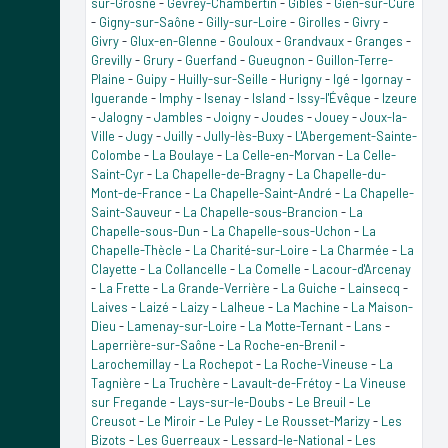
sur-Grosne
-
Gevrey-Chambertin
-
Gibles
-
Gien-sur-Cure
-
Gigny-sur-Saône
-
Gilly-sur-Loire
-
Girolles
-
Givry
-
Givry
-
Glux-en-Glenne
-
Gouloux
-
Grandvaux
-
Granges
-
Grevilly
-
Grury
-
Guerfand
-
Gueugnon
-
Guillon-Terre-
Plaine
-
Guipy
-
Huilly-sur-Seille
-
Hurigny
-
Igé
-
Igornay
-
Iguerande
-
Imphy
-
Isenay
-
Island
-
Issy-l'Évêque
-
Izeure
-
Jalogny
-
Jambles
-
Joigny
-
Joudes
-
Jouey
-
Joux-la-
Ville
-
Jugy
-
Juilly
-
Jully-lès-Buxy
-
L'Abergement-Sainte-
Colombe
-
La Boulaye
-
La Celle-en-Morvan
-
La Celle-
Saint-Cyr
-
La Chapelle-de-Bragny
-
La Chapelle-du-
Mont-de-France
-
La Chapelle-Saint-André
-
La Chapelle-
Saint-Sauveur
-
La Chapelle-sous-Brancion
-
La
Chapelle-sous-Dun
-
La Chapelle-sous-Uchon
-
La
Chapelle-Thècle
-
La Charité-sur-Loire
-
La Charmée
-
La
Clayette
-
La Collancelle
-
La Comelle
-
Lacour-d'Arcenay
-
La Frette
-
La Grande-Verrière
-
La Guiche
-
Lainsecq
-
Laives
-
Laizé
-
Laizy
-
Lalheue
-
La Machine
-
La Maison-
Dieu
-
Lamenay-sur-Loire
-
La Motte-Ternant
-
Lans
-
Laperrière-sur-Saône
-
La Roche-en-Brenil
-
Larochemillay
-
La Rochepot
-
La Roche-Vineuse
-
La
Tagnière
-
La Truchère
-
Lavault-de-Frétoy
-
La Vineuse
sur Fregande
-
Lays-sur-le-Doubs
-
Le Breuil
-
Le
Creusot
-
Le Miroir
-
Le Puley
-
Le Rousset-Marizy
-
Les
Bizots
-
Les Guerreaux
-
Lessard-le-National
-
Les