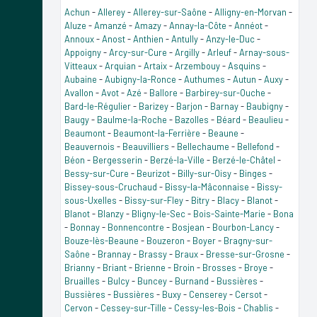
Achun
-
Allerey
-
Allerey-sur-Saône
-
Alligny-en-Morvan
-
Aluze
-
Amanzé
-
Amazy
-
Annay-la-Côte
-
Annéot
-
Annoux
-
Anost
-
Anthien
-
Antully
-
Anzy-le-Duc
-
Appoigny
-
Arcy-sur-Cure
-
Argilly
-
Arleuf
-
Arnay-sous-
Vitteaux
-
Arquian
-
Artaix
-
Arzembouy
-
Asquins
-
Aubaine
-
Aubigny-la-Ronce
-
Authumes
-
Autun
-
Auxy
-
Avallon
-
Avot
-
Azé
-
Ballore
-
Barbirey-sur-Ouche
-
Bard-le-Régulier
-
Barizey
-
Barjon
-
Barnay
-
Baubigny
-
Baugy
-
Baulme-la-Roche
-
Bazolles
-
Béard
-
Beaulieu
-
Beaumont
-
Beaumont-la-Ferrière
-
Beaune
-
Beauvernois
-
Beauvilliers
-
Bellechaume
-
Bellefond
-
Béon
-
Bergesserin
-
Berzé-la-Ville
-
Berzé-le-Châtel
-
Bessy-sur-Cure
-
Beurizot
-
Billy-sur-Oisy
-
Binges
-
Bissey-sous-Cruchaud
-
Bissy-la-Mâconnaise
-
Bissy-
sous-Uxelles
-
Bissy-sur-Fley
-
Bitry
-
Blacy
-
Blanot
-
Blanot
-
Blanzy
-
Bligny-le-Sec
-
Bois-Sainte-Marie
-
Bona
-
Bonnay
-
Bonnencontre
-
Bosjean
-
Bourbon-Lancy
-
Bouze-lès-Beaune
-
Bouzeron
-
Boyer
-
Bragny-sur-
Saône
-
Brannay
-
Brassy
-
Braux
-
Bresse-sur-Grosne
-
Brianny
-
Briant
-
Brienne
-
Broin
-
Brosses
-
Broye
-
Bruailles
-
Bulcy
-
Buncey
-
Burnand
-
Bussières
-
Bussières
-
Bussières
-
Buxy
-
Censerey
-
Cersot
-
Cervon
-
Cessey-sur-Tille
-
Cessy-les-Bois
-
Chablis
-