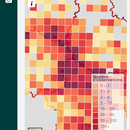
Nombre
d'observations
0 – 1
1 – 2
2 – 5
5 – 10
10 – 20
20 – 50
50 – 100
100+