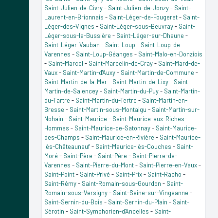
Saint-Julien-de-Civry
-
Saint-Julien-de-Jonzy
-
Saint-
Laurent-en-Brionnais
-
Saint-Léger-de-Fougeret
-
Saint-
Léger-des-Vignes
-
Saint-Léger-sous-Beuvray
-
Saint-
Léger-sous-la-Bussière
-
Saint-Léger-sur-Dheune
-
Saint-Léger-Vauban
-
Saint-Loup
-
Saint-Loup-de-
Varennes
-
Saint-Loup-Géanges
-
Saint-Malo-en-Donziois
-
Saint-Marcel
-
Saint-Marcelin-de-Cray
-
Saint-Mard-de-
Vaux
-
Saint-Martin-d'Auxy
-
Saint-Martin-de-Commune
-
Saint-Martin-de-la-Mer
-
Saint-Martin-de-Lixy
-
Saint-
Martin-de-Salencey
-
Saint-Martin-du-Puy
-
Saint-Martin-
du-Tartre
-
Saint-Martin-du-Tertre
-
Saint-Martin-en-
Bresse
-
Saint-Martin-sous-Montaigu
-
Saint-Martin-sur-
Nohain
-
Saint-Maurice
-
Saint-Maurice-aux-Riches-
Hommes
-
Saint-Maurice-de-Satonnay
-
Saint-Maurice-
des-Champs
-
Saint-Maurice-en-Rivière
-
Saint-Maurice-
lès-Châteauneuf
-
Saint-Maurice-lès-Couches
-
Saint-
Moré
-
Saint-Père
-
Saint-Père
-
Saint-Pierre-de-
Varennes
-
Saint-Pierre-du-Mont
-
Saint-Pierre-en-Vaux
-
Saint-Point
-
Saint-Privé
-
Saint-Prix
-
Saint-Racho
-
Saint-Rémy
-
Saint-Romain-sous-Gourdon
-
Saint-
Romain-sous-Versigny
-
Saint-Seine-sur-Vingeanne
-
Saint-Sernin-du-Bois
-
Saint-Sernin-du-Plain
-
Saint-
Sérotin
-
Saint-Symphorien-d'Ancelles
-
Saint-