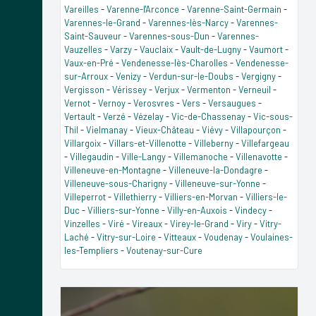
Vareilles
-
Varenne-l'Arconce
-
Varenne-Saint-Germain
-
Varennes-le-Grand
-
Varennes-lès-Narcy
-
Varennes-
Saint-Sauveur
-
Varennes-sous-Dun
-
Varennes-
Vauzelles
-
Varzy
-
Vauclaix
-
Vault-de-Lugny
-
Vaumort
-
Vaux-en-Pré
-
Vendenesse-lès-Charolles
-
Vendenesse-
sur-Arroux
-
Venizy
-
Verdun-sur-le-Doubs
-
Vergigny
-
Vergisson
-
Vérissey
-
Verjux
-
Vermenton
-
Verneuil
-
Vernot
-
Vernoy
-
Verosvres
-
Vers
-
Versaugues
-
Vertault
-
Verzé
-
Vézelay
-
Vic-de-Chassenay
-
Vic-sous-
Thil
-
Vielmanay
-
Vieux-Château
-
Viévy
-
Villapourçon
-
Villargoix
-
Villars-et-Villenotte
-
Villeberny
-
Villefargeau
-
Villegaudin
-
Ville-Langy
-
Villemanoche
-
Villenavotte
-
Villeneuve-en-Montagne
-
Villeneuve-la-Dondagre
-
Villeneuve-sous-Charigny
-
Villeneuve-sur-Yonne
-
Villeperrot
-
Villethierry
-
Villiers-en-Morvan
-
Villiers-le-
Duc
-
Villiers-sur-Yonne
-
Villy-en-Auxois
-
Vindecy
-
Vinzelles
-
Viré
-
Vireaux
-
Virey-le-Grand
-
Viry
-
Vitry-
Laché
-
Vitry-sur-Loire
-
Vitteaux
-
Voudenay
-
Voulaines-
les-Templiers
-
Voutenay-sur-Cure