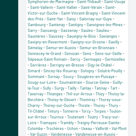
Symphorien-de-Marmagne
-
Saint-Thibault
-
Saint-Usuge
-
Saint-Vallerin
-
Saint-Vallier
-
Saint-Vérain
-
Saint-
Victor-sur-Ouche
-
Saint-Vincent-Bragny
-
Saint-Vincent-
des-Prés
-
Saint-Yan
-
Saisy
-
Salornay-sur-Guye
-
Sambourg
-
Santenay
-
Santigny
-
Sanvignes-les-Mines
-
Sarry
-
Sassangy
-
Sassenay
-
Saules
-
Saulieu
-
Saunières
-
Saussey
-
Sauvigny-le-Bois
-
Savianges
-
Savigny-en-Revermont
-
Savigny-sur-Grosne
-
Savilly
-
Sémelay
-
Semur-en-Auxois
-
Semur-en-Brionnais
-
Sennecey-le-Grand
-
Senozan
-
Sens
-
Sens-sur-Seille
-
Sépeaux-Saint Romain
-
Sercy
-
Sermages
-
Sermizelles
-
Serrières
-
Serrigny-en-Bresse
-
Sigy-le-Châtel
-
Simard
-
Sincey-lès-Rouvray
-
Sologny
-
Solutré-Pouilly
-
Sommant
-
Sornay
-
Soucy
-
Sougères-en-Puisaye
-
Sougy-sur-Loire
-
Soumaintrain
-
Source-Seine
-
Suilly-
la-Tour
-
Sully
-
Surgy
-
Tailly
-
Tanlay
-
Tannay
-
Tart
-
Tavernay
-
Thianges
-
Thil-sur-Arroux
-
Thizy
-
Thoisy-la-
Berchère
-
Thoisy-le-Désert
-
Thomirey
-
Thorey-sous-
Charny
-
Thorey-sur-Ouche
-
Thoste
-
Thurey
-
Thury
-
Til-Châtel
-
Tintury
-
Tonnerre
-
Torcy
-
Torpes
-
Toulon-
sur-Arroux
-
Tournus
-
Toutenant
-
Toutry
-
Tracy-sur-
Loire
-
Tramayes
-
Trambly
-
Treigny-Perreuse-Sainte-
Colombe
-
Trochères
-
Uchon
-
Uxeau
-
Valforêt
-
Val-Mont
-
Val-Suzon
-
Vandenesse
-
Vandenesse-en-Auxois
-