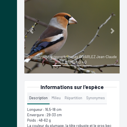
Previous
Next
Coccothraustes coccothraustes
© VARLEZ Jean-Claude
- CC BY-NC-ND 4.0
Informations sur l'espèce
Description
Milieu
Répartition
Synonymes
Longueur : 16,5-18 cm
Envergure : 29-33 cm
Poids : 48-62 g
La couleur du plumage, la tête robuste et le gros bec