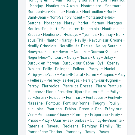
-
Montjay
-
Montlay-en-Auxois
-
Montmelard
-
Montmort
-
Montpont-en-Bresse
-
Montret
-
Montreuillon
-
Mont-
Saint-Jean
-
Mont-Saint-Vincent
-
Montsauche-les-
Settons
-
Moraches
-
Morey
-
Morlet
-
Mornay
-
Moroges
-
Moulins-Engilbert
-
Moulins-en-Tonnerrois
-
Mouthier-en-
Bresse
-
Moutiers-en-Puisaye
-
Myennes
-
Nannay
-
Nan-
sous-Thil
-
Nanton
-
Narcy
-
Navilly
-
Navour-sur-Grosne
-
Neuilly-Crimolois
-
Neuville-lès-Decize
-
Neuvy-Sautour
-
Neuvy-sur-Loire
-
Nevers
-
Nochize
-
Nod-sur-Seine
-
Nogent-lès-Montbard
-
Nolay
-
Nuars
-
Oisy
-
Onlay
-
Ouroux-en-Morvan
-
Ouroux-sur-Saône
-
Oyé
-
Ozenay
-
Ozolles
-
Pailly
-
Palinges
-
Palleau
-
Paray-le-Monial
-
Parigny-les-Vaux
-
Paris-l'Hôpital
-
Paron
-
Pasques
-
Pazy
-
Pellerey
-
Perrecy-les-Forges
-
Perrigny-sur-l'Ognon
-
Perroy
-
Pierreclos
-
Pierre-de-Bresse
-
Pierre-Perthuis
-
Planchez
-
Plombières-lès-Dijon
-
Plottes
-
Poil
-
Poilly-
sur-Serein
-
Poisson
-
Pommard
-
Pontaubert
-
Pont-et-
Massène
-
Pontoux
-
Pont-sur-Yonne
-
Pougny
-
Pouilly-
sur-Loire
-
Pourlans
-
Prâlon
-
Précy-le-Sec
-
Précy-sur-
Vrin
-
Premeaux-Prissey
-
Prémery
-
Préporché
-
Préty
-
Prissé
-
Prizy
-
Quarré-les-Tombes
-
Quincy-le-Vicomte
-
Ratenelle
-
Raveau
-
Reclesne
-
Remigny
-
Rémilly
-
Rix
-
Romanèche-Thorins
-
Romenay
-
Rosey
-
Rosoy
-