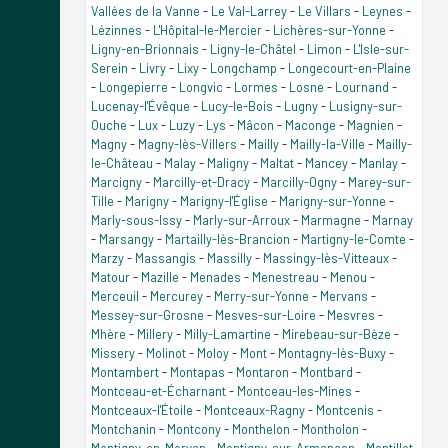
Vallées de la Vanne
-
Le Val-Larrey
-
Le Villars
-
Leynes
-
Lézinnes
-
L'Hôpital-le-Mercier
-
Lichères-sur-Yonne
-
Ligny-en-Brionnais
-
Ligny-le-Châtel
-
Limon
-
L'Isle-sur-
Serein
-
Livry
-
Lixy
-
Longchamp
-
Longecourt-en-Plaine
-
Longepierre
-
Longvic
-
Lormes
-
Losne
-
Lournand
-
Lucenay-l'Évêque
-
Lucy-le-Bois
-
Lugny
-
Lusigny-sur-
Ouche
-
Lux
-
Luzy
-
Lys
-
Mâcon
-
Maconge
-
Magnien
-
Magny
-
Magny-lès-Villers
-
Mailly
-
Mailly-la-Ville
-
Mailly-
le-Château
-
Malay
-
Maligny
-
Maltat
-
Mancey
-
Manlay
-
Marcigny
-
Marcilly-et-Dracy
-
Marcilly-Ogny
-
Marey-sur-
Tille
-
Marigny
-
Marigny-l'Église
-
Marigny-sur-Yonne
-
Marly-sous-Issy
-
Marly-sur-Arroux
-
Marmagne
-
Marnay
-
Marsangy
-
Martailly-lès-Brancion
-
Martigny-le-Comte
-
Marzy
-
Massangis
-
Massilly
-
Massingy-lès-Vitteaux
-
Matour
-
Mazille
-
Menades
-
Menestreau
-
Menou
-
Merceuil
-
Mercurey
-
Merry-sur-Yonne
-
Mervans
-
Messey-sur-Grosne
-
Mesves-sur-Loire
-
Mesvres
-
Mhère
-
Millery
-
Milly-Lamartine
-
Mirebeau-sur-Bèze
-
Missery
-
Molinot
-
Moloy
-
Mont
-
Montagny-lès-Buxy
-
Montambert
-
Montapas
-
Montaron
-
Montbard
-
Montceau-et-Écharnant
-
Montceau-les-Mines
-
Montceaux-l'Étoile
-
Montceaux-Ragny
-
Montcenis
-
Montchanin
-
Montcony
-
Monthelon
-
Montholon
-
Montigny-en-Morvan
-
Montigny-sur-Armançon
-
Montillot