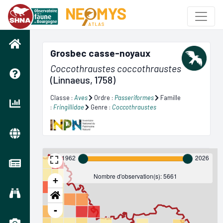
Grosbec casse-noyaux
Coccothraustes coccothraustes
(Linnaeus, 1758)
Classe :
Aves
Ordre :
Passeriformes
Famille
:
Fringillidae
Genre :
Coccothraustes
1962
2026
Nombre d'observation(s): 5661
+
-