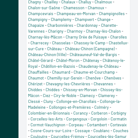
Chagny
-
Chailley
-
Chalaux
-
Challuy
-
Chalmoux
-
Chalon-sur-Saône
-
Chamesson
-
Chamoux
-
Champcevrais
-
Champeau-en-Morvan
-
Champignolles
-
Champigny
-
Champlemy
-
Champvert
-
Change
-
Chapaize
-
Charbonnières
-
Chardonnay
-
Charette-
Varennes
-
Charigny
-
Charmoy
-
Charnay-lès-Chalon
-
Charnay-lès-Mâcon
-
Charny Orée de Puisaye
-
Charolles
-
Charrecey
-
Chasselas
-
Chassey-le-Camp
-
Chastellux-
sur-Cure
-
Château
-
Château-Chinon (Campagne)
-
Château-Chinon (Ville)
-
Châteauneuf-Val-de-Bargis
-
Châtel-Gérard
-
Châtel-Moron
-
Châtenay
-
Châtenoy-le-
Royal
-
Châtillon-en-Bazois
-
Chaudenay-le-Château
-
Chauffailles
-
Chaumard
-
Chaume-et-Courchamp
-
Chaumot
-
Chemilly-sur-Serein
-
Chenôve
-
Chenôves
-
Chérizet
-
Chevagny-les-Chevrières
-
Chevannes
-
Chiddes
-
Chiddes
-
Chissey-en-Morvan
-
Chissey-lès-
Mâcon
-
Ciez
-
Ciry-le-Noble
-
Clamecy
-
Clamerey
-
Clessé
-
Cluny
-
Collonge-en-Charollais
-
Collonge-la-
Madeleine
-
Collonges-et-Premières
-
Colméry
-
Colombier-en-Brionnais
-
Corancy
-
Corberon
-
Corbigny
-
Corcelles-les-Arts
-
Corgengoux
-
Corgoloin
-
Cormatin
-
Cormot-Vauchignon
-
Corpeau
-
Cortambert
-
Cortevaix
-
Cosne-Cours-sur-Loire
-
Cossaye
-
Coublanc
-
Couches
-
Couloutre
-
Courcelles-Frémoy
-
Courcelles-lès-Semur