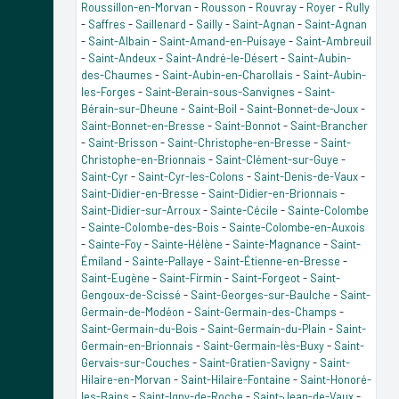
Roussillon-en-Morvan
-
Rousson
-
Rouvray
-
Royer
-
Rully
-
Saffres
-
Saillenard
-
Sailly
-
Saint-Agnan
-
Saint-Agnan
-
Saint-Albain
-
Saint-Amand-en-Puisaye
-
Saint-Ambreuil
-
Saint-Andeux
-
Saint-André-le-Désert
-
Saint-Aubin-
des-Chaumes
-
Saint-Aubin-en-Charollais
-
Saint-Aubin-
les-Forges
-
Saint-Berain-sous-Sanvignes
-
Saint-
Bérain-sur-Dheune
-
Saint-Boil
-
Saint-Bonnet-de-Joux
-
Saint-Bonnet-en-Bresse
-
Saint-Bonnot
-
Saint-Brancher
-
Saint-Brisson
-
Saint-Christophe-en-Bresse
-
Saint-
Christophe-en-Brionnais
-
Saint-Clément-sur-Guye
-
Saint-Cyr
-
Saint-Cyr-les-Colons
-
Saint-Denis-de-Vaux
-
Saint-Didier-en-Bresse
-
Saint-Didier-en-Brionnais
-
Saint-Didier-sur-Arroux
-
Sainte-Cécile
-
Sainte-Colombe
-
Sainte-Colombe-des-Bois
-
Sainte-Colombe-en-Auxois
-
Sainte-Foy
-
Sainte-Hélène
-
Sainte-Magnance
-
Saint-
Émiland
-
Sainte-Pallaye
-
Saint-Étienne-en-Bresse
-
Saint-Eugène
-
Saint-Firmin
-
Saint-Forgeot
-
Saint-
Gengoux-de-Scissé
-
Saint-Georges-sur-Baulche
-
Saint-
Germain-de-Modéon
-
Saint-Germain-des-Champs
-
Saint-Germain-du-Bois
-
Saint-Germain-du-Plain
-
Saint-
Germain-en-Brionnais
-
Saint-Germain-lès-Buxy
-
Saint-
Gervais-sur-Couches
-
Saint-Gratien-Savigny
-
Saint-
Hilaire-en-Morvan
-
Saint-Hilaire-Fontaine
-
Saint-Honoré-
les-Bains
-
Saint-Igny-de-Roche
-
Saint-Jean-de-Vaux
-