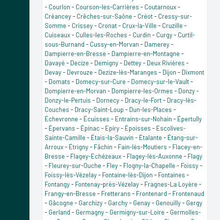
-
Courlon
-
Courson-les-Carrières
-
Coutarnoux
-
Créancey
-
Crêches-sur-Saône
-
Créot
-
Cressy-sur-
Somme
-
Crissey
-
Cronat
-
Crux-la-Ville
-
Cruzille
-
Cuiseaux
-
Culles-les-Roches
-
Curdin
-
Curgy
-
Curtil-
sous-Burnand
-
Cussy-en-Morvan
-
Damerey
-
Dampierre-en-Bresse
-
Dampierre-en-Montagne
-
Davayé
-
Decize
-
Demigny
-
Dettey
-
Deux Rivières
-
Devay
-
Devrouze
-
Dezize-lès-Maranges
-
Dijon
-
Dixmont
-
Domats
-
Domecy-sur-Cure
-
Domecy-sur-le-Vault
-
Dompierre-en-Morvan
-
Dompierre-les-Ormes
-
Donzy
-
Donzy-le-Pertuis
-
Dornecy
-
Dracy-le-Fort
-
Dracy-lès-
Couches
-
Dracy-Saint-Loup
-
Dun-les-Places
-
Échevronne
-
Écuisses
-
Entrains-sur-Nohain
-
Épertully
-
Épervans
-
Épinac
-
Epiry
-
Époisses
-
Escolives-
Sainte-Camille
-
Étais-la-Sauvin
-
Étalante
-
Étang-sur-
Arroux
-
Étrigny
-
Fâchin
-
Fain-lès-Moutiers
-
Flacey-en-
Bresse
-
Flagey-Echézeaux
-
Flagey-lès-Auxonne
-
Flagy
-
Fleurey-sur-Ouche
-
Fley
-
Flogny-la-Chapelle
-
Foissy
-
Foissy-lès-Vézelay
-
Fontaine-lès-Dijon
-
Fontaines
-
Fontangy
-
Fontenay-près-Vézelay
-
Fragnes-La Loyère
-
Frangy-en-Bresse
-
Fretterans
-
Frontenard
-
Frontenaud
-
Gâcogne
-
Garchizy
-
Garchy
-
Genay
-
Genouilly
-
Gergy
-
Gerland
-
Germagny
-
Germigny-sur-Loire
-
Germolles-