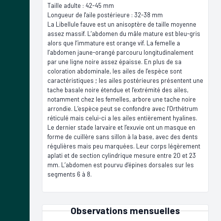
Taille adulte : 42-45 mm
Longueur de l'aile postérieure : 32-38 mm
La Libellule fauve est un anisoptère de taille moyenne
assez massif. L’abdomen du mâle mature est bleu-gris
alors que l’immature est orange vif. La femelle a
l’abdomen jaune-orangé parcouru longitudinalement
par une ligne noire assez épaisse. En plus de sa
coloration abdominale, les ailes de l’espèce sont
caractéristiques ; les ailes postérieures présentent une
tache basale noire étendue et l’extrémité des ailes,
notamment chez les femelles, arbore une tache noire
arrondie. L’espèce peut se confondre avec l’Orthétrum
réticulé mais celui-ci a les ailes entièrement hyalines.
Le dernier stade larvaire et l’exuvie ont un masque en
forme de cuillère sans sillon à la base, avec des dents
régulières mais peu marquées. Leur corps légèrement
aplati et de section cylindrique mesure entre 20 et 23
mm. L’abdomen est pourvu d‘épines dorsales sur les
segments 6 à 8.
Observations mensuelles