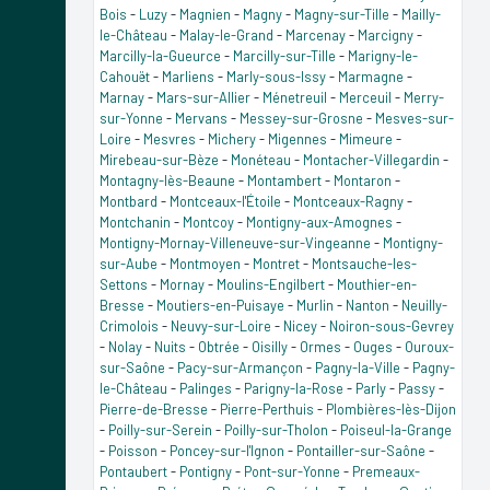
Bois
-
Luzy
-
Magnien
-
Magny
-
Magny-sur-Tille
-
Mailly-
le-Château
-
Malay-le-Grand
-
Marcenay
-
Marcigny
-
Marcilly-la-Gueurce
-
Marcilly-sur-Tille
-
Marigny-le-
Cahouët
-
Marliens
-
Marly-sous-Issy
-
Marmagne
-
Marnay
-
Mars-sur-Allier
-
Ménetreuil
-
Merceuil
-
Merry-
sur-Yonne
-
Mervans
-
Messey-sur-Grosne
-
Mesves-sur-
Loire
-
Mesvres
-
Michery
-
Migennes
-
Mimeure
-
Mirebeau-sur-Bèze
-
Monéteau
-
Montacher-Villegardin
-
Montagny-lès-Beaune
-
Montambert
-
Montaron
-
Montbard
-
Montceaux-l'Étoile
-
Montceaux-Ragny
-
Montchanin
-
Montcoy
-
Montigny-aux-Amognes
-
Montigny-Mornay-Villeneuve-sur-Vingeanne
-
Montigny-
sur-Aube
-
Montmoyen
-
Montret
-
Montsauche-les-
Settons
-
Mornay
-
Moulins-Engilbert
-
Mouthier-en-
Bresse
-
Moutiers-en-Puisaye
-
Murlin
-
Nanton
-
Neuilly-
Crimolois
-
Neuvy-sur-Loire
-
Nicey
-
Noiron-sous-Gevrey
-
Nolay
-
Nuits
-
Obtrée
-
Oisilly
-
Ormes
-
Ouges
-
Ouroux-
sur-Saône
-
Pacy-sur-Armançon
-
Pagny-la-Ville
-
Pagny-
le-Château
-
Palinges
-
Parigny-la-Rose
-
Parly
-
Passy
-
Pierre-de-Bresse
-
Pierre-Perthuis
-
Plombières-lès-Dijon
-
Poilly-sur-Serein
-
Poilly-sur-Tholon
-
Poiseul-la-Grange
-
Poisson
-
Poncey-sur-l'Ignon
-
Pontailler-sur-Saône
-
Pontaubert
-
Pontigny
-
Pont-sur-Yonne
-
Premeaux-