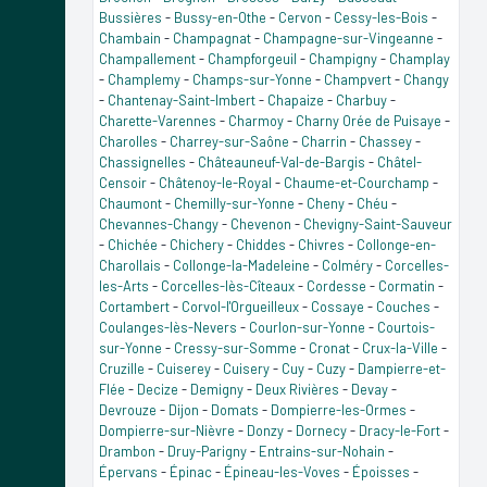
Bussières
-
Bussy-en-Othe
-
Cervon
-
Cessy-les-Bois
-
Chambain
-
Champagnat
-
Champagne-sur-Vingeanne
-
Champallement
-
Champforgeuil
-
Champigny
-
Champlay
-
Champlemy
-
Champs-sur-Yonne
-
Champvert
-
Changy
-
Chantenay-Saint-Imbert
-
Chapaize
-
Charbuy
-
Charette-Varennes
-
Charmoy
-
Charny Orée de Puisaye
-
Charolles
-
Charrey-sur-Saône
-
Charrin
-
Chassey
-
Chassignelles
-
Châteauneuf-Val-de-Bargis
-
Châtel-
Censoir
-
Châtenoy-le-Royal
-
Chaume-et-Courchamp
-
Chaumont
-
Chemilly-sur-Yonne
-
Cheny
-
Chéu
-
Chevannes-Changy
-
Chevenon
-
Chevigny-Saint-Sauveur
-
Chichée
-
Chichery
-
Chiddes
-
Chivres
-
Collonge-en-
Charollais
-
Collonge-la-Madeleine
-
Colméry
-
Corcelles-
les-Arts
-
Corcelles-lès-Cîteaux
-
Cordesse
-
Cormatin
-
Cortambert
-
Corvol-l'Orgueilleux
-
Cossaye
-
Couches
-
Coulanges-lès-Nevers
-
Courlon-sur-Yonne
-
Courtois-
sur-Yonne
-
Cressy-sur-Somme
-
Cronat
-
Crux-la-Ville
-
Cruzille
-
Cuiserey
-
Cuisery
-
Cuy
-
Cuzy
-
Dampierre-et-
Flée
-
Decize
-
Demigny
-
Deux Rivières
-
Devay
-
Devrouze
-
Dijon
-
Domats
-
Dompierre-les-Ormes
-
Dompierre-sur-Nièvre
-
Donzy
-
Dornecy
-
Dracy-le-Fort
-
Drambon
-
Druy-Parigny
-
Entrains-sur-Nohain
-
Épervans
-
Épinac
-
Épineau-les-Voves
-
Époisses
-