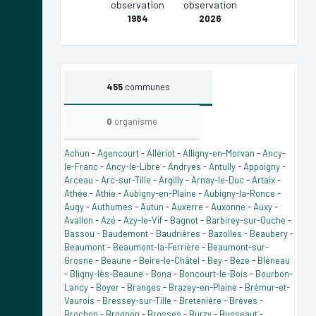
observation
observation
1984
2026
455
communes
0
organisme
Achun
-
Agencourt
-
Allériot
-
Alligny-en-Morvan
-
Ancy-
le-Franc
-
Ancy-le-Libre
-
Andryes
-
Antully
-
Appoigny
-
Arceau
-
Arc-sur-Tille
-
Argilly
-
Arnay-le-Duc
-
Artaix
-
Athée
-
Athie
-
Aubigny-en-Plaine
-
Aubigny-la-Ronce
-
Augy
-
Authumes
-
Autun
-
Auxerre
-
Auxonne
-
Auxy
-
Avallon
-
Azé
-
Azy-le-Vif
-
Bagnot
-
Barbirey-sur-Ouche
-
Bassou
-
Baudemont
-
Baudrières
-
Bazolles
-
Beaubery
-
Beaumont
-
Beaumont-la-Ferrière
-
Beaumont-sur-
Grosne
-
Beaune
-
Beire-le-Châtel
-
Bey
-
Bèze
-
Bléneau
-
Bligny-lès-Beaune
-
Bona
-
Boncourt-le-Bois
-
Bourbon-
Lancy
-
Boyer
-
Branges
-
Brazey-en-Plaine
-
Brémur-et-
Vaurois
-
Bressey-sur-Tille
-
Bretenière
-
Brèves
-
Brochon
-
Brognon
-
Brosses
-
Burzy
-
Busseaut
-