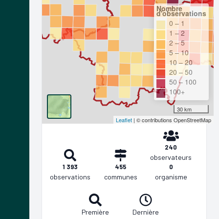
Nombre
d'observations
0 – 1
1 – 2
2 – 5
5 – 10
10 – 20
20 – 50
50 – 100
100+
30 km
Leaflet
| © contributions OpenStreetMap
240
observateurs
1 393
455
0
observations
communes
organisme
Première
Dernière