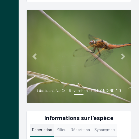
Previous
Next
Libellula fulva
© T Reverchon - CC BY-NC-ND 4.0
Informations sur l'espèce
Description
Milieu
Répartition
Synonymes