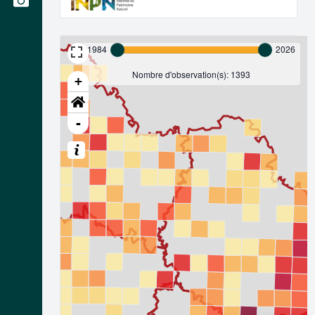
1984
2026
Nombre d'observation(s): 1393
+
-