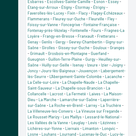
Esbarres
-
Escolives-Sainte-Camille
-
Esnon
-
Essey
-
Étang-sur-Arroux
-
Étigny
-
Étormay
-
Étrigny
-
Faverolles-lès-Lucey
-
Fixin
-
Flacy
-
Flagey-Echézeaux
-
Flammerans
-
Fleurey-sur-Ouche
-
Fleurville
-
Fley
-
Foissy-sur-Vanne
-
Foncegrive
-
Fontaine-Française
-
Fontenay-près-Vézelay
-
Fontenelle
-
Fours
-
Fragnes-La
Loyère
-
Frangy-en-Bresse
-
Franxault
-
Fretterans
-
Genay
-
Genlis
-
Gergy
-
Gevrey-Chambertin
-
Gigny-sur-
Saône
-
Girolles
-
Gissey-sur-Ouche
-
Gouloux
-
Granges
-
Grimault
-
Grosbois-en-Montagne
-
Guerfand
-
Gueugnon
-
Guillon-Terre-Plaine
-
Gurgy
-
Heuilley-sur-
Saône
-
Huilly-sur-Seille
-
Isenay
-
Izeure
-
Izier
-
Joigny
-
Joncy
-
Jours-lès-Baigneux
-
Jouvençon
-
Labergement-
lès-Seurre
-
L'Abergement-Sainte-Colombe
-
Lacanche
-
La Celle-sur-Loire
-
La Chapelle-Naude
-
La Chapelle-
Saint-Sauveur
-
La Chapelle-sous-Brancion
-
La
Collancelle
-
Lacrost
-
La Fermeté
-
Laives
-
La Maison-
Dieu
-
La Marche
-
Lamarche-sur-Saône
-
Laperrière-
sur-Saône
-
La Roche-en-Brenil
-
Larrey
-
La Truchère
-
La Villeneuve-les-Convers
-
La Vineuse sur Fregande
-
Le Rousset-Marizy
-
Les Maillys
-
Lessard-le-National
-
Les Vallées de la Vanne
-
Leuglay
-
Levis
-
Lézinnes
-
Lichères-sur-Yonne
-
Liernais
-
Limanton
-
Longvic
-
Losne
-
Louhans
-
Lournand
-
Lucenay-le-Duc
-
Lucy-le-