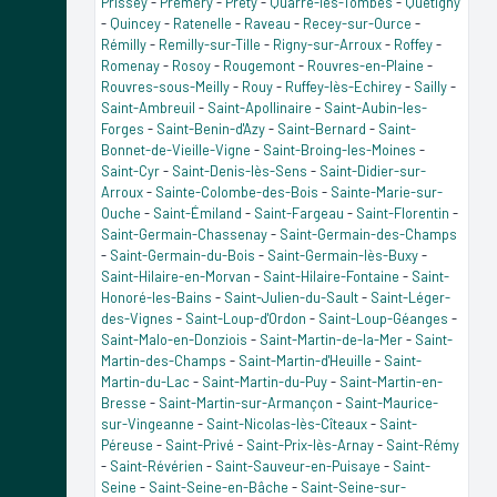
Prissey
-
Prémery
-
Préty
-
Quarré-les-Tombes
-
Quetigny
-
Quincey
-
Ratenelle
-
Raveau
-
Recey-sur-Ource
-
Rémilly
-
Remilly-sur-Tille
-
Rigny-sur-Arroux
-
Roffey
-
Romenay
-
Rosoy
-
Rougemont
-
Rouvres-en-Plaine
-
Rouvres-sous-Meilly
-
Rouy
-
Ruffey-lès-Echirey
-
Sailly
-
Saint-Ambreuil
-
Saint-Apollinaire
-
Saint-Aubin-les-
Forges
-
Saint-Benin-d'Azy
-
Saint-Bernard
-
Saint-
Bonnet-de-Vieille-Vigne
-
Saint-Broing-les-Moines
-
Saint-Cyr
-
Saint-Denis-lès-Sens
-
Saint-Didier-sur-
Arroux
-
Sainte-Colombe-des-Bois
-
Sainte-Marie-sur-
Ouche
-
Saint-Émiland
-
Saint-Fargeau
-
Saint-Florentin
-
Saint-Germain-Chassenay
-
Saint-Germain-des-Champs
-
Saint-Germain-du-Bois
-
Saint-Germain-lès-Buxy
-
Saint-Hilaire-en-Morvan
-
Saint-Hilaire-Fontaine
-
Saint-
Honoré-les-Bains
-
Saint-Julien-du-Sault
-
Saint-Léger-
des-Vignes
-
Saint-Loup-d'Ordon
-
Saint-Loup-Géanges
-
Saint-Malo-en-Donziois
-
Saint-Martin-de-la-Mer
-
Saint-
Martin-des-Champs
-
Saint-Martin-d'Heuille
-
Saint-
Martin-du-Lac
-
Saint-Martin-du-Puy
-
Saint-Martin-en-
Bresse
-
Saint-Martin-sur-Armançon
-
Saint-Maurice-
sur-Vingeanne
-
Saint-Nicolas-lès-Cîteaux
-
Saint-
Péreuse
-
Saint-Privé
-
Saint-Prix-lès-Arnay
-
Saint-Rémy
-
Saint-Révérien
-
Saint-Sauveur-en-Puisaye
-
Saint-
Seine
-
Saint-Seine-en-Bâche
-
Saint-Seine-sur-