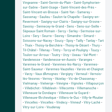
Vingeanne
-
Saint-Sernin-du-Plain
-
Saint-Symphorien-
sur-Saône
-
Saint-Usage
-
Saint-Vincent-des-Prés
-
Saint-Vincent-en-Bresse
-
Saint-Yan
-
Samerey
-
Sassenay
-
Saulieu
-
Saulon-la-Chapelle
-
Savigny-en-
Revermont
-
Savigny-sur-Clairis
-
Savigny-sur-Grosne
-
Savoisy
-
Sennecey-le-Grand
-
Sens
-
Sens-sur-Seille
-
Sépeaux-Saint Romain
-
Sercy
-
Serley
-
Sermoise-sur-
Loire
-
Sery
-
Seurre
-
Sevrey
-
Simandre
-
Simard
-
Soissons-sur-Nacey
-
Soucy
-
Spoy
-
Tailly
-
Tanlay
-
Tart
-
Thaix
-
Thoisy-la-Berchère
-
Thoisy-le-Désert
-
Thury
-
Til-Châtel
-
Tillenay
-
Tintry
-
Torcy-et-Pouligny
-
Toucy
-
Toulon-sur-Arroux
-
Toutry
-
Urzy
-
Uxeau
-
Val-Mont
-
Vandenesse
-
Vandenesse-en-Auxois
-
Varanges
-
Varennes-le-Grand
-
Varennes-lès-Narcy
-
Varennes-
Saint-Sauveur
-
Varennes-Vauzelles
-
Varois-et-Chaignot
-
Varzy
-
Vaux d'Amognes
-
Vergigny
-
Verneuil
-
Vernois-
lès-Vesvres
-
Vernoy
-
Vézelay
-
Vic-de-Chassenay
-
Vielmanay
-
Vielverge
-
Viévigne
-
Vignoles
-
Villapourçon
-
Villebichot
-
Villeblevin
-
Villecomte
-
Villemanoche
-
Villeneuve-la-Dondagre
-
Villeneuve-la-Guyard
-
Villeneuve-l'Archevêque
-
Villiers-le-Duc
-
Villy-le-Moutier
-
Vincelles
-
Vincelles
-
Vindecy
-
Vinneuf
-
Vitry-Laché
-
Vitry-sur-Loire
-
Voudenay