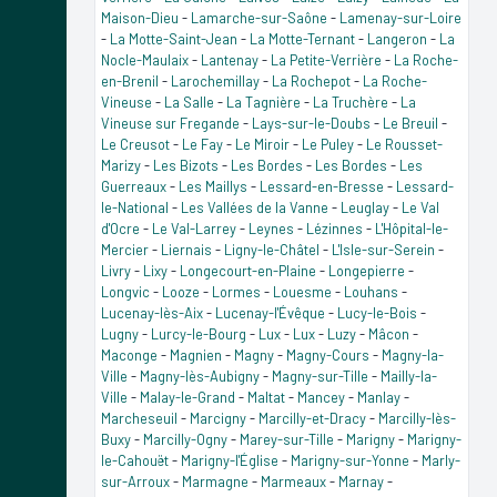
Maison-Dieu
-
Lamarche-sur-Saône
-
Lamenay-sur-Loire
-
La Motte-Saint-Jean
-
La Motte-Ternant
-
Langeron
-
La
Nocle-Maulaix
-
Lantenay
-
La Petite-Verrière
-
La Roche-
en-Brenil
-
Larochemillay
-
La Rochepot
-
La Roche-
Vineuse
-
La Salle
-
La Tagnière
-
La Truchère
-
La
Vineuse sur Fregande
-
Lays-sur-le-Doubs
-
Le Breuil
-
Le Creusot
-
Le Fay
-
Le Miroir
-
Le Puley
-
Le Rousset-
Marizy
-
Les Bizots
-
Les Bordes
-
Les Bordes
-
Les
Guerreaux
-
Les Maillys
-
Lessard-en-Bresse
-
Lessard-
le-National
-
Les Vallées de la Vanne
-
Leuglay
-
Le Val
d'Ocre
-
Le Val-Larrey
-
Leynes
-
Lézinnes
-
L'Hôpital-le-
Mercier
-
Liernais
-
Ligny-le-Châtel
-
L'Isle-sur-Serein
-
Livry
-
Lixy
-
Longecourt-en-Plaine
-
Longepierre
-
Longvic
-
Looze
-
Lormes
-
Louesme
-
Louhans
-
Lucenay-lès-Aix
-
Lucenay-l'Évêque
-
Lucy-le-Bois
-
Lugny
-
Lurcy-le-Bourg
-
Lux
-
Lux
-
Luzy
-
Mâcon
-
Maconge
-
Magnien
-
Magny
-
Magny-Cours
-
Magny-la-
Ville
-
Magny-lès-Aubigny
-
Magny-sur-Tille
-
Mailly-la-
Ville
-
Malay-le-Grand
-
Maltat
-
Mancey
-
Manlay
-
Marcheseuil
-
Marcigny
-
Marcilly-et-Dracy
-
Marcilly-lès-
Buxy
-
Marcilly-Ogny
-
Marey-sur-Tille
-
Marigny
-
Marigny-
le-Cahouët
-
Marigny-l'Église
-
Marigny-sur-Yonne
-
Marly-
sur-Arroux
-
Marmagne
-
Marmeaux
-
Marnay
-