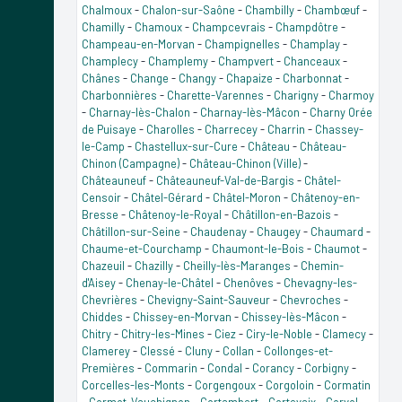
Chalmoux
-
Chalon-sur-Saône
-
Chambilly
-
Chambœuf
-
Chamilly
-
Chamoux
-
Champcevrais
-
Champdôtre
-
Champeau-en-Morvan
-
Champignelles
-
Champlay
-
Champlecy
-
Champlemy
-
Champvert
-
Chanceaux
-
Chânes
-
Change
-
Changy
-
Chapaize
-
Charbonnat
-
Charbonnières
-
Charette-Varennes
-
Charigny
-
Charmoy
-
Charnay-lès-Chalon
-
Charnay-lès-Mâcon
-
Charny Orée
de Puisaye
-
Charolles
-
Charrecey
-
Charrin
-
Chassey-
le-Camp
-
Chastellux-sur-Cure
-
Château
-
Château-
Chinon (Campagne)
-
Château-Chinon (Ville)
-
Châteauneuf
-
Châteauneuf-Val-de-Bargis
-
Châtel-
Censoir
-
Châtel-Gérard
-
Châtel-Moron
-
Châtenoy-en-
Bresse
-
Châtenoy-le-Royal
-
Châtillon-en-Bazois
-
Châtillon-sur-Seine
-
Chaudenay
-
Chaugey
-
Chaumard
-
Chaume-et-Courchamp
-
Chaumont-le-Bois
-
Chaumot
-
Chazeuil
-
Chazilly
-
Cheilly-lès-Maranges
-
Chemin-
d'Aisey
-
Chenay-le-Châtel
-
Chenôves
-
Chevagny-les-
Chevrières
-
Chevigny-Saint-Sauveur
-
Chevroches
-
Chiddes
-
Chissey-en-Morvan
-
Chissey-lès-Mâcon
-
Chitry
-
Chitry-les-Mines
-
Ciez
-
Ciry-le-Noble
-
Clamecy
-
Clamerey
-
Clessé
-
Cluny
-
Collan
-
Collonges-et-
Premières
-
Commarin
-
Condal
-
Corancy
-
Corbigny
-
Corcelles-les-Monts
-
Corgengoux
-
Corgoloin
-
Cormatin
-
Cormot-Vauchignon
-
Cortambert
-
Cortevaix
-
Corvol-