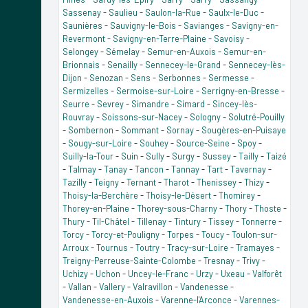
Sassenay
-
Saulieu
-
Saulon-la-Rue
-
Saulx-le-Duc
-
Saunières
-
Sauvigny-le-Bois
-
Savianges
-
Savigny-en-
Revermont
-
Savigny-en-Terre-Plaine
-
Savoisy
-
Selongey
-
Sémelay
-
Semur-en-Auxois
-
Semur-en-
Brionnais
-
Senailly
-
Sennecey-le-Grand
-
Sennecey-lès-
Dijon
-
Senozan
-
Sens
-
Serbonnes
-
Sermesse
-
Sermizelles
-
Sermoise-sur-Loire
-
Serrigny-en-Bresse
-
Seurre
-
Sevrey
-
Simandre
-
Simard
-
Sincey-lès-
Rouvray
-
Soissons-sur-Nacey
-
Sologny
-
Solutré-Pouilly
-
Sombernon
-
Sommant
-
Sornay
-
Sougères-en-Puisaye
-
Sougy-sur-Loire
-
Souhey
-
Source-Seine
-
Spoy
-
Suilly-la-Tour
-
Suin
-
Sully
-
Surgy
-
Sussey
-
Tailly
-
Taizé
-
Talmay
-
Tanay
-
Tancon
-
Tannay
-
Tart
-
Tavernay
-
Tazilly
-
Teigny
-
Ternant
-
Tharot
-
Thenissey
-
Thizy
-
Thoisy-la-Berchère
-
Thoisy-le-Désert
-
Thomirey
-
Thorey-en-Plaine
-
Thorey-sous-Charny
-
Thory
-
Thoste
-
Thury
-
Til-Châtel
-
Tillenay
-
Tintury
-
Tissey
-
Tonnerre
-
Torcy
-
Torcy-et-Pouligny
-
Torpes
-
Toucy
-
Toulon-sur-
Arroux
-
Tournus
-
Toutry
-
Tracy-sur-Loire
-
Tramayes
-
Treigny-Perreuse-Sainte-Colombe
-
Tresnay
-
Trivy
-
Uchizy
-
Uchon
-
Uncey-le-Franc
-
Urzy
-
Uxeau
-
Valforêt
-
Vallan
-
Vallery
-
Valravillon
-
Vandenesse
-
Vandenesse-en-Auxois
-
Varenne-l'Arconce
-
Varennes-