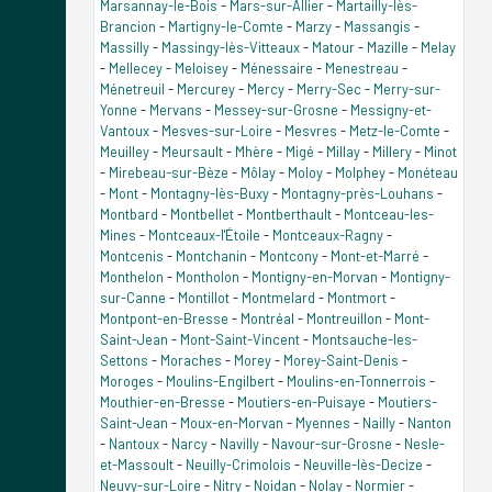
Marsannay-le-Bois
-
Mars-sur-Allier
-
Martailly-lès-
Brancion
-
Martigny-le-Comte
-
Marzy
-
Massangis
-
Massilly
-
Massingy-lès-Vitteaux
-
Matour
-
Mazille
-
Melay
-
Mellecey
-
Meloisey
-
Ménessaire
-
Menestreau
-
Ménetreuil
-
Mercurey
-
Mercy
-
Merry-Sec
-
Merry-sur-
Yonne
-
Mervans
-
Messey-sur-Grosne
-
Messigny-et-
Vantoux
-
Mesves-sur-Loire
-
Mesvres
-
Metz-le-Comte
-
Meuilley
-
Meursault
-
Mhère
-
Migé
-
Millay
-
Millery
-
Minot
-
Mirebeau-sur-Bèze
-
Môlay
-
Moloy
-
Molphey
-
Monéteau
-
Mont
-
Montagny-lès-Buxy
-
Montagny-près-Louhans
-
Montbard
-
Montbellet
-
Montberthault
-
Montceau-les-
Mines
-
Montceaux-l'Étoile
-
Montceaux-Ragny
-
Montcenis
-
Montchanin
-
Montcony
-
Mont-et-Marré
-
Monthelon
-
Montholon
-
Montigny-en-Morvan
-
Montigny-
sur-Canne
-
Montillot
-
Montmelard
-
Montmort
-
Montpont-en-Bresse
-
Montréal
-
Montreuillon
-
Mont-
Saint-Jean
-
Mont-Saint-Vincent
-
Montsauche-les-
Settons
-
Moraches
-
Morey
-
Morey-Saint-Denis
-
Moroges
-
Moulins-Engilbert
-
Moulins-en-Tonnerrois
-
Mouthier-en-Bresse
-
Moutiers-en-Puisaye
-
Moutiers-
Saint-Jean
-
Moux-en-Morvan
-
Myennes
-
Nailly
-
Nanton
-
Nantoux
-
Narcy
-
Navilly
-
Navour-sur-Grosne
-
Nesle-
et-Massoult
-
Neuilly-Crimolois
-
Neuville-lès-Decize
-
Neuvy-sur-Loire
-
Nitry
-
Noidan
-
Nolay
-
Normier
-