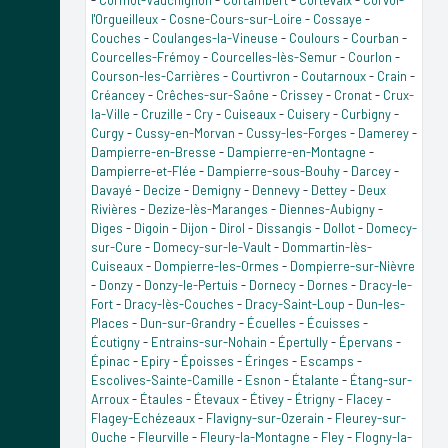
l'Orgueilleux
-
Cosne-Cours-sur-Loire
-
Cossaye
-
Couches
-
Coulanges-la-Vineuse
-
Coulours
-
Courban
-
Courcelles-Frémoy
-
Courcelles-lès-Semur
-
Courlon
-
Courson-les-Carrières
-
Courtivron
-
Coutarnoux
-
Crain
-
Créancey
-
Crêches-sur-Saône
-
Crissey
-
Cronat
-
Crux-
la-Ville
-
Cruzille
-
Cry
-
Cuiseaux
-
Cuisery
-
Curbigny
-
Curgy
-
Cussy-en-Morvan
-
Cussy-les-Forges
-
Damerey
-
Dampierre-en-Bresse
-
Dampierre-en-Montagne
-
Dampierre-et-Flée
-
Dampierre-sous-Bouhy
-
Darcey
-
Davayé
-
Decize
-
Demigny
-
Dennevy
-
Dettey
-
Deux
Rivières
-
Dezize-lès-Maranges
-
Diennes-Aubigny
-
Diges
-
Digoin
-
Dijon
-
Dirol
-
Dissangis
-
Dollot
-
Domecy-
sur-Cure
-
Domecy-sur-le-Vault
-
Dommartin-lès-
Cuiseaux
-
Dompierre-les-Ormes
-
Dompierre-sur-Nièvre
-
Donzy
-
Donzy-le-Pertuis
-
Dornecy
-
Dornes
-
Dracy-le-
Fort
-
Dracy-lès-Couches
-
Dracy-Saint-Loup
-
Dun-les-
Places
-
Dun-sur-Grandry
-
Écuelles
-
Écuisses
-
Écutigny
-
Entrains-sur-Nohain
-
Épertully
-
Épervans
-
Épinac
-
Epiry
-
Époisses
-
Éringes
-
Escamps
-
Escolives-Sainte-Camille
-
Esnon
-
Étalante
-
Étang-sur-
Arroux
-
Étaules
-
Étevaux
-
Étivey
-
Étrigny
-
Flacey
-
Flagey-Echézeaux
-
Flavigny-sur-Ozerain
-
Fleurey-sur-
Ouche
-
Fleurville
-
Fleury-la-Montagne
-
Fley
-
Flogny-la-