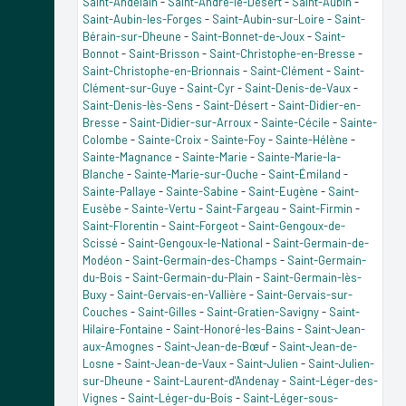
Saint-Andelain
-
Saint-André-le-Désert
-
Saint-Aubin
-
Saint-Aubin-les-Forges
-
Saint-Aubin-sur-Loire
-
Saint-
Bérain-sur-Dheune
-
Saint-Bonnet-de-Joux
-
Saint-
Bonnot
-
Saint-Brisson
-
Saint-Christophe-en-Bresse
-
Saint-Christophe-en-Brionnais
-
Saint-Clément
-
Saint-
Clément-sur-Guye
-
Saint-Cyr
-
Saint-Denis-de-Vaux
-
Saint-Denis-lès-Sens
-
Saint-Désert
-
Saint-Didier-en-
Bresse
-
Saint-Didier-sur-Arroux
-
Sainte-Cécile
-
Sainte-
Colombe
-
Sainte-Croix
-
Sainte-Foy
-
Sainte-Hélène
-
Sainte-Magnance
-
Sainte-Marie
-
Sainte-Marie-la-
Blanche
-
Sainte-Marie-sur-Ouche
-
Saint-Émiland
-
Sainte-Pallaye
-
Sainte-Sabine
-
Saint-Eugène
-
Saint-
Eusèbe
-
Sainte-Vertu
-
Saint-Fargeau
-
Saint-Firmin
-
Saint-Florentin
-
Saint-Forgeot
-
Saint-Gengoux-de-
Scissé
-
Saint-Gengoux-le-National
-
Saint-Germain-de-
Modéon
-
Saint-Germain-des-Champs
-
Saint-Germain-
du-Bois
-
Saint-Germain-du-Plain
-
Saint-Germain-lès-
Buxy
-
Saint-Gervais-en-Vallière
-
Saint-Gervais-sur-
Couches
-
Saint-Gilles
-
Saint-Gratien-Savigny
-
Saint-
Hilaire-Fontaine
-
Saint-Honoré-les-Bains
-
Saint-Jean-
aux-Amognes
-
Saint-Jean-de-Bœuf
-
Saint-Jean-de-
Losne
-
Saint-Jean-de-Vaux
-
Saint-Julien
-
Saint-Julien-
sur-Dheune
-
Saint-Laurent-d'Andenay
-
Saint-Léger-des-
Vignes
-
Saint-Léger-du-Bois
-
Saint-Léger-sous-