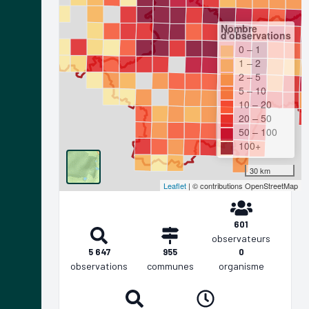
Nombre
d'observations
0 – 1
1 – 2
2 – 5
5 – 10
10 – 20
20 – 50
50 – 100
100+
30 km
Leaflet
| © contributions OpenStreetMap
601
observateurs
5 647
955
0
observations
communes
organisme