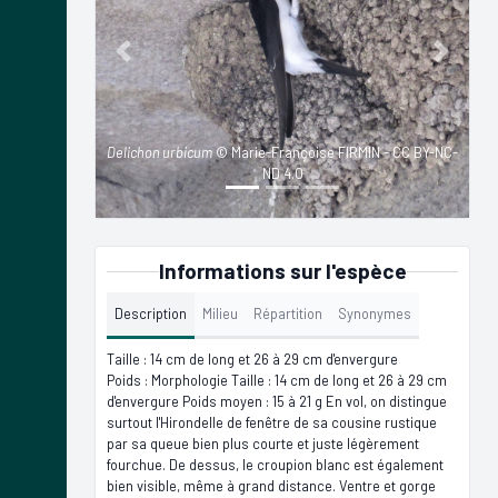
Previous
Next
Delichon urbicum
© Marie-Françoise FIRMIN - CC BY-NC-
ND 4.0
Informations sur l'espèce
Description
Milieu
Répartition
Synonymes
Taille : 14 cm de long et 26 à 29 cm d'envergure
Poids : Morphologie Taille : 14 cm de long et 26 à 29 cm
d'envergure Poids moyen : 15 à 21 g En vol, on distingue
surtout l'Hirondelle de fenêtre de sa cousine rustique
par sa queue bien plus courte et juste légèrement
fourchue. De dessus, le croupion blanc est également
bien visible, même à grand distance. Ventre et gorge