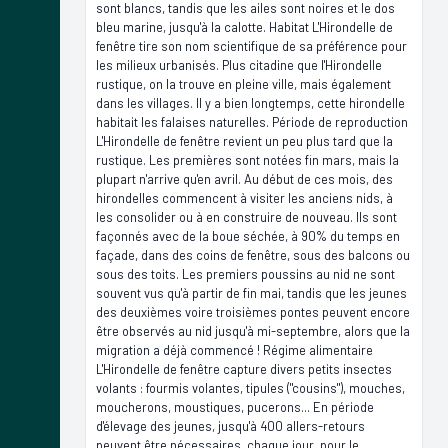
sont blancs, tandis que les ailes sont noires et le dos
bleu marine, jusqu'à la calotte. Habitat L'Hirondelle de
fenêtre tire son nom scientifique de sa préférence pour
les milieux urbanisés. Plus citadine que l'Hirondelle
rustique, on la trouve en pleine ville, mais également
dans les villages. Il y a bien longtemps, cette hirondelle
habitait les falaises naturelles. Période de reproduction
L'Hirondelle de fenêtre revient un peu plus tard que la
rustique. Les premières sont notées fin mars, mais la
plupart n'arrive qu'en avril. Au début de ces mois, des
hirondelles commencent à visiter les anciens nids, à
les consolider ou à en construire de nouveau. Ils sont
façonnés avec de la boue séchée, à 90% du temps en
façade, dans des coins de fenêtre, sous des balcons ou
sous des toits. Les premiers poussins au nid ne sont
souvent vus qu'à partir de fin mai, tandis que les jeunes
des deuxièmes voire troisièmes pontes peuvent encore
être observés au nid jusqu'à mi-septembre, alors que la
migration a déjà commencé ! Régime alimentaire
L'Hirondelle de fenêtre capture divers petits insectes
volants : fourmis volantes, tipules ("cousins"), mouches,
moucherons, moustiques, pucerons... En période
d'élevage des jeunes, jusqu'à 400 allers-retours
peuvent être nécessaires, chaque jour, pour le