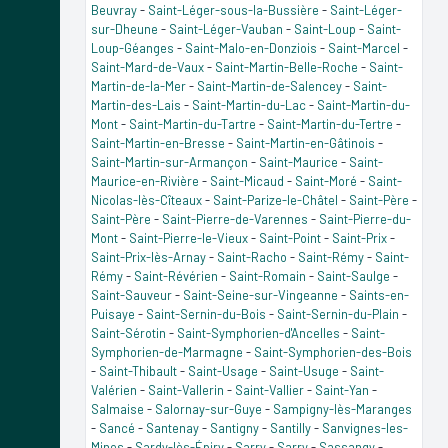
Beuvray
-
Saint-Léger-sous-la-Bussière
-
Saint-Léger-
sur-Dheune
-
Saint-Léger-Vauban
-
Saint-Loup
-
Saint-
Loup-Géanges
-
Saint-Malo-en-Donziois
-
Saint-Marcel
-
Saint-Mard-de-Vaux
-
Saint-Martin-Belle-Roche
-
Saint-
Martin-de-la-Mer
-
Saint-Martin-de-Salencey
-
Saint-
Martin-des-Lais
-
Saint-Martin-du-Lac
-
Saint-Martin-du-
Mont
-
Saint-Martin-du-Tartre
-
Saint-Martin-du-Tertre
-
Saint-Martin-en-Bresse
-
Saint-Martin-en-Gâtinois
-
Saint-Martin-sur-Armançon
-
Saint-Maurice
-
Saint-
Maurice-en-Rivière
-
Saint-Micaud
-
Saint-Moré
-
Saint-
Nicolas-lès-Cîteaux
-
Saint-Parize-le-Châtel
-
Saint-Père
-
Saint-Père
-
Saint-Pierre-de-Varennes
-
Saint-Pierre-du-
Mont
-
Saint-Pierre-le-Vieux
-
Saint-Point
-
Saint-Prix
-
Saint-Prix-lès-Arnay
-
Saint-Racho
-
Saint-Rémy
-
Saint-
Rémy
-
Saint-Révérien
-
Saint-Romain
-
Saint-Saulge
-
Saint-Sauveur
-
Saint-Seine-sur-Vingeanne
-
Saints-en-
Puisaye
-
Saint-Sernin-du-Bois
-
Saint-Sernin-du-Plain
-
Saint-Sérotin
-
Saint-Symphorien-d'Ancelles
-
Saint-
Symphorien-de-Marmagne
-
Saint-Symphorien-des-Bois
-
Saint-Thibault
-
Saint-Usage
-
Saint-Usuge
-
Saint-
Valérien
-
Saint-Vallerin
-
Saint-Vallier
-
Saint-Yan
-
Salmaise
-
Salornay-sur-Guye
-
Sampigny-lès-Maranges
-
Sancé
-
Santenay
-
Santigny
-
Santilly
-
Sanvignes-les-
Mines
-
Sardy-lès-Épiry
-
Sarry
-
Sarry
-
Sassangy
-