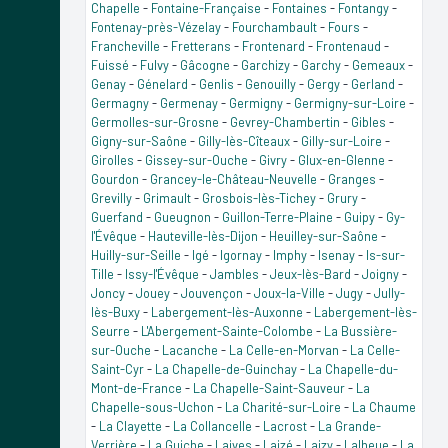
Chapelle
-
Fontaine-Française
-
Fontaines
-
Fontangy
-
Fontenay-près-Vézelay
-
Fourchambault
-
Fours
-
Francheville
-
Fretterans
-
Frontenard
-
Frontenaud
-
Fuissé
-
Fulvy
-
Gâcogne
-
Garchizy
-
Garchy
-
Gemeaux
-
Genay
-
Génelard
-
Genlis
-
Genouilly
-
Gergy
-
Gerland
-
Germagny
-
Germenay
-
Germigny
-
Germigny-sur-Loire
-
Germolles-sur-Grosne
-
Gevrey-Chambertin
-
Gibles
-
Gigny-sur-Saône
-
Gilly-lès-Cîteaux
-
Gilly-sur-Loire
-
Girolles
-
Gissey-sur-Ouche
-
Givry
-
Glux-en-Glenne
-
Gourdon
-
Grancey-le-Château-Neuvelle
-
Granges
-
Grevilly
-
Grimault
-
Grosbois-lès-Tichey
-
Grury
-
Guerfand
-
Gueugnon
-
Guillon-Terre-Plaine
-
Guipy
-
Gy-
l'Évêque
-
Hauteville-lès-Dijon
-
Heuilley-sur-Saône
-
Huilly-sur-Seille
-
Igé
-
Igornay
-
Imphy
-
Isenay
-
Is-sur-
Tille
-
Issy-l'Évêque
-
Jambles
-
Jeux-lès-Bard
-
Joigny
-
Joncy
-
Jouey
-
Jouvençon
-
Joux-la-Ville
-
Jugy
-
Jully-
lès-Buxy
-
Labergement-lès-Auxonne
-
Labergement-lès-
Seurre
-
L'Abergement-Sainte-Colombe
-
La Bussière-
sur-Ouche
-
Lacanche
-
La Celle-en-Morvan
-
La Celle-
Saint-Cyr
-
La Chapelle-de-Guinchay
-
La Chapelle-du-
Mont-de-France
-
La Chapelle-Saint-Sauveur
-
La
Chapelle-sous-Uchon
-
La Charité-sur-Loire
-
La Chaume
-
La Clayette
-
La Collancelle
-
Lacrost
-
La Grande-
Verrière
-
La Guiche
-
Laives
-
Laizé
-
Laizy
-
Lalheue
-
La