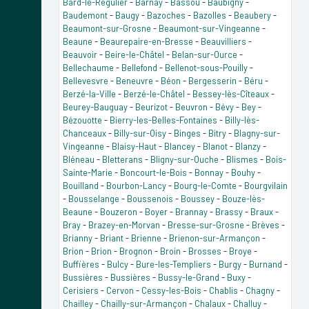
Bard-le-Régulier
-
Barnay
-
Bassou
-
Baubigny
-
Baudemont
-
Baugy
-
Bazoches
-
Bazolles
-
Beaubery
-
Beaumont-sur-Grosne
-
Beaumont-sur-Vingeanne
-
Beaune
-
Beaurepaire-en-Bresse
-
Beauvilliers
-
Beauvoir
-
Beire-le-Châtel
-
Belan-sur-Ource
-
Bellechaume
-
Bellefond
-
Bellenot-sous-Pouilly
-
Bellevesvre
-
Beneuvre
-
Béon
-
Bergesserin
-
Béru
-
Berzé-la-Ville
-
Berzé-le-Châtel
-
Bessey-lès-Cîteaux
-
Beurey-Bauguay
-
Beurizot
-
Beuvron
-
Bévy
-
Bey
-
Bézouotte
-
Bierry-les-Belles-Fontaines
-
Billy-lès-
Chanceaux
-
Billy-sur-Oisy
-
Binges
-
Bitry
-
Blagny-sur-
Vingeanne
-
Blaisy-Haut
-
Blancey
-
Blanot
-
Blanzy
-
Bléneau
-
Bletterans
-
Bligny-sur-Ouche
-
Blismes
-
Bois-
Sainte-Marie
-
Boncourt-le-Bois
-
Bonnay
-
Bouhy
-
Bouilland
-
Bourbon-Lancy
-
Bourg-le-Comte
-
Bourgvilain
-
Bousselange
-
Boussenois
-
Boussey
-
Bouze-lès-
Beaune
-
Bouzeron
-
Boyer
-
Brannay
-
Brassy
-
Braux
-
Bray
-
Brazey-en-Morvan
-
Bresse-sur-Grosne
-
Brèves
-
Brianny
-
Briant
-
Brienne
-
Brienon-sur-Armançon
-
Brion
-
Brion
-
Brognon
-
Broin
-
Brosses
-
Broye
-
Buffières
-
Bulcy
-
Bure-les-Templiers
-
Burgy
-
Burnand
-
Bussières
-
Bussières
-
Bussy-le-Grand
-
Buxy
-
Cerisiers
-
Cervon
-
Cessy-les-Bois
-
Chablis
-
Chagny
-
Chailley
-
Chailly-sur-Armançon
-
Chalaux
-
Challuy
-