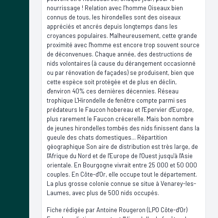
nourrissage ! Relation avec l’homme Oiseaux bien
connus de tous, les hirondelles sont des oiseaux
appréciés et ancrés depuis longtemps dans les
croyances populaires. Malheureusement, cette grande
proximité avec l'homme est encore trop souvent source
de déconvenues. Chaque année, des destructions de
nids volontaires (à cause du dérangement occasionné
ou par rénovation de façades) se produisent, bien que
cette espèce soit protégée et de plus en déclin,
d'environ 40% ces dernières décennies. Réseau
trophique L'Hirondelle de fenêtre compte parmi ses
prédateurs le Faucon hobereau et l'Epervier d'Europe,
plus rarement le Faucon crécerelle. Mais bon nombre
de jeunes hirondelles tombés des nids finissent dans la
gueule des chats domestiques... Répartition
géographique Son aire de distribution est très large, de
l'Afrique du Nord et de l'Europe de l'Ouest jusqu'à l'Asie
orientale. En Bourgogne vivrait entre 25 000 et 50 000
couples. En Côte-d'Or, elle occupe tout le département.
La plus grosse colonie connue se situe à Venarey-les-
Laumes, avec plus de 500 nids occupés.
Fiche rédigée par Antoine Rougeron (LPO Côte-d'Or)