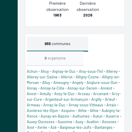
Première
Dernière
observation
observation
1963
2026
955
communes
0
organisme
Achun
-
Ahuy
-
Aignay-le-Duc
-
Aisy-sous-Thil
-
Allerey
-
Allerey-sur-Saône
-
Allériot
-
Alligny-Cosne
-
Alligny-en-
Morvan
-
Alluy
-
Ameugny
-
Angely
-
Anglure-sous-Dun
-
Annay
-
Annay-la-Côte
-
Annay-sur-Serein
-
Annéot
-
Anost
-
Antully
-
Anzy-le-Duc
-
Arceau
-
Arcenant
-
Arcy-
sur-Cure
-
Argenteuil-sur-Armançon
-
Argilly
-
Arleuf
-
Armeau
-
Arnay-le-Duc
-
Arnay-sous-Vitteaux
-
Artaix
-
Asnières-lès-Dijon
-
Asquins
-
Athie
-
Athie
-
Aubigny-la-
Ronce
-
Aunay-en-Bazois
-
Authumes
-
Autun
-
Auxerre
-
Auxey-Duresses
-
Auxonne
-
Auxy
-
Avallon
-
Avosnes
-
Avot
-
Avrée
-
Azé
-
Baigneux-les-Juifs
-
Bantanges
-