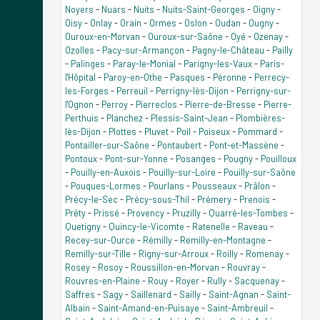
Noyers
-
Nuars
-
Nuits
-
Nuits-Saint-Georges
-
Oigny
-
Oisy
-
Onlay
-
Orain
-
Ormes
-
Oslon
-
Oudan
-
Ougny
-
Ouroux-en-Morvan
-
Ouroux-sur-Saône
-
Oyé
-
Ozenay
-
Ozolles
-
Pacy-sur-Armançon
-
Pagny-le-Château
-
Pailly
-
Palinges
-
Paray-le-Monial
-
Parigny-les-Vaux
-
Paris-
l'Hôpital
-
Paroy-en-Othe
-
Pasques
-
Péronne
-
Perrecy-
les-Forges
-
Perreuil
-
Perrigny-lès-Dijon
-
Perrigny-sur-
l'Ognon
-
Perroy
-
Pierreclos
-
Pierre-de-Bresse
-
Pierre-
Perthuis
-
Planchez
-
Plessis-Saint-Jean
-
Plombières-
lès-Dijon
-
Plottes
-
Pluvet
-
Poil
-
Poiseux
-
Pommard
-
Pontailler-sur-Saône
-
Pontaubert
-
Pont-et-Massène
-
Pontoux
-
Pont-sur-Yonne
-
Posanges
-
Pougny
-
Pouilloux
-
Pouilly-en-Auxois
-
Pouilly-sur-Loire
-
Pouilly-sur-Saône
-
Pouques-Lormes
-
Pourlans
-
Pousseaux
-
Prâlon
-
Précy-le-Sec
-
Précy-sous-Thil
-
Prémery
-
Prenois
-
Préty
-
Prissé
-
Provency
-
Pruzilly
-
Quarré-les-Tombes
-
Quetigny
-
Quincy-le-Vicomte
-
Ratenelle
-
Raveau
-
Recey-sur-Ource
-
Rémilly
-
Remilly-en-Montagne
-
Remilly-sur-Tille
-
Rigny-sur-Arroux
-
Roilly
-
Romenay
-
Rosey
-
Rosoy
-
Roussillon-en-Morvan
-
Rouvray
-
Rouvres-en-Plaine
-
Rouy
-
Royer
-
Rully
-
Sacquenay
-
Saffres
-
Sagy
-
Saillenard
-
Sailly
-
Saint-Agnan
-
Saint-
Albain
-
Saint-Amand-en-Puisaye
-
Saint-Ambreuil
-