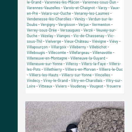
le-Grand
-
Varennes-lès-Mâcon
-
Varennes-sous-Dun
-
Varennes-Vauzelles
-
Varois-et-Chaignot
-
Varzy
-
Vaux-
en-Pré
-
Velars-sur-Ouche
-
Venarey-les-Laumes
-
Vendenesse-lès-Charolles
-
Venizy
-
Verdun-sur-le-
Doubs
-
Vergigny
-
Vergisson
-
Verjux
-
Vermenton
-
Verrey-sous-Drée
-
Versaugues
-
Verzé
-
Veuvey-sur-
Ouche
-
Vézelay
-
Vianges
-
Vic-de-Chassenay
-
Vic-
sous-Thil
-
Vielverge
-
Vieux-Château
-
Viévigne
-
Viévy
-
Villapourçon
-
Villargoix
-
Villeberny
-
Villebichot
-
Villebougis
-
Villecomte
-
Villefargeau
-
Villenavotte
-
Villeneuve-en-Montagne
-
Villeneuve-la-Guyard
-
Villeneuve-sur-Yonne
-
Villeroy
-
Villers-la-Faye
-
Villers-
les-Pots
-
Villethierry
-
Villiers-en-Morvan
-
Villiers-le-Duc
-
Villiers-les-Hauts
-
Villiers-sur-Yonne
-
Vincelles
-
Vindecy
-
Virey-le-Grand
-
Vitry-en-Charollais
-
Vitry-sur-
Loire
-
Vitteaux
-
Viviers
-
Voudenay
-
Vougeot
-
Yrouerre