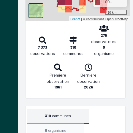
100+
30 km
Leaflet
| © contributions OpenStreetMap
275
observateurs
7 373
310
0
observations
communes
organisme
Première
Dernière
observation
observation
1961
2026
310
communes
0
organisme