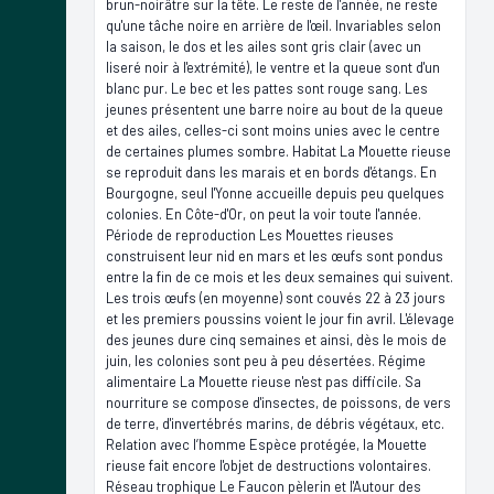
brun-noirâtre sur la tête. Le reste de l'année, ne reste
qu'une tâche noire en arrière de l'œil. Invariables selon
la saison, le dos et les ailes sont gris clair (avec un
liseré noir à l'extrémité), le ventre et la queue sont d'un
blanc pur. Le bec et les pattes sont rouge sang. Les
jeunes présentent une barre noire au bout de la queue
et des ailes, celles-ci sont moins unies avec le centre
de certaines plumes sombre. Habitat La Mouette rieuse
se reproduit dans les marais et en bords d'étangs. En
Bourgogne, seul l'Yonne accueille depuis peu quelques
colonies. En Côte-d'Or, on peut la voir toute l'année.
Période de reproduction Les Mouettes rieuses
construisent leur nid en mars et les œufs sont pondus
entre la fin de ce mois et les deux semaines qui suivent.
Les trois œufs (en moyenne) sont couvés 22 à 23 jours
et les premiers poussins voient le jour fin avril. L'élevage
des jeunes dure cinq semaines et ainsi, dès le mois de
juin, les colonies sont peu à peu désertées. Régime
alimentaire La Mouette rieuse n'est pas difficile. Sa
nourriture se compose d'insectes, de poissons, de vers
de terre, d'invertébrés marins, de débris végétaux, etc.
Relation avec l’homme Espèce protégée, la Mouette
rieuse fait encore l'objet de destructions volontaires.
Réseau trophique Le Faucon pèlerin et l'Autour des