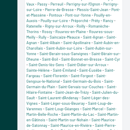
Vaux
-
Passy
-
Perreuil
-
Perrigny-sur-l'Ognon
-
Perrigny-
sur-Loire
-
Pierre-de-Bresse
-
Plessis-Saint-Jean
-
Pont-
et-Massène
-
Pontoux
-
Pont-sur-Yonne
-
Pouilly-en-
Auxois
-
Pouilly-sur-Loire
-
Préporché
-
Préty
-
Rancy
-
Ratenelle
-
Rigny-sur-Arroux
-
Roilly
-
Romanèche-
Thorins
-
Rosoy
-
Rouvres-en-Plaine
-
Rouvres-sous-
Meilly
-
Rully
-
Saincaize-Meauce
-
Saint-Agnan
-
Saint-
Agnan
-
Saint-Albain
-
Saint-Apollinaire
-
Saint-Aubin-en-
Charollais
-
Saint-Aubin-sur-Loire
-
Saint-Aubin-sur-
Yonne
-
Saint-Berain-sous-Sanvignes
-
Saint-Bérain-sur-
Dheune
-
Saint-Boil
-
Saint-Bonnet-en-Bresse
-
Saint-Cyr
-
Saint-Denis-lès-Sens
-
Saint-Didier-sur-Arroux
-
Sainte-Hélène
-
Saint-Émiland
-
Saint-Eusèbe
-
Saint-
Fargeau
-
Saint-Florentin
-
Saint-Forgeot
-
Saint-
Gengoux-le-National
-
Saint-Germain-du-Bois
-
Saint-
Germain-du-Plain
-
Saint-Gervais-sur-Couches
-
Saint-
Hilaire-Fontaine
-
Saint-Jean-de-Trézy
-
Saint-Julien-du-
Sault
-
Saint-Laurent-d'Andenay
-
Saint-Léger-des-
Vignes
-
Saint-Léger-sous-Beuvray
-
Saint-Loup-de-
Varennes
-
Saint-Loup-Géanges
-
Saint-Marcel
-
Saint-
Martin-Belle-Roche
-
Saint-Martin-du-Lac
-
Saint-Martin-
en-Gâtinois
-
Saint-Martin-sur-Nohain
-
Saint-Maurice-
de-Satonnay
-
Saint-Maurice-en-Rivière
-
Saint-Pierre-