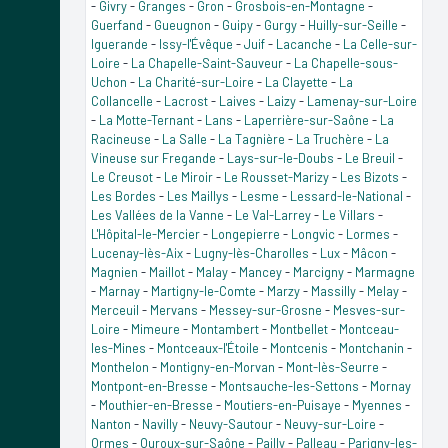
-
Givry
-
Granges
-
Gron
-
Grosbois-en-Montagne
-
Guerfand
-
Gueugnon
-
Guipy
-
Gurgy
-
Huilly-sur-Seille
-
Iguerande
-
Issy-l'Évêque
-
Juif
-
Lacanche
-
La Celle-sur-
Loire
-
La Chapelle-Saint-Sauveur
-
La Chapelle-sous-
Uchon
-
La Charité-sur-Loire
-
La Clayette
-
La
Collancelle
-
Lacrost
-
Laives
-
Laizy
-
Lamenay-sur-Loire
-
La Motte-Ternant
-
Lans
-
Laperrière-sur-Saône
-
La
Racineuse
-
La Salle
-
La Tagnière
-
La Truchère
-
La
Vineuse sur Fregande
-
Lays-sur-le-Doubs
-
Le Breuil
-
Le Creusot
-
Le Miroir
-
Le Rousset-Marizy
-
Les Bizots
-
Les Bordes
-
Les Maillys
-
Lesme
-
Lessard-le-National
-
Les Vallées de la Vanne
-
Le Val-Larrey
-
Le Villars
-
L'Hôpital-le-Mercier
-
Longepierre
-
Longvic
-
Lormes
-
Lucenay-lès-Aix
-
Lugny-lès-Charolles
-
Lux
-
Mâcon
-
Magnien
-
Maillot
-
Malay
-
Mancey
-
Marcigny
-
Marmagne
-
Marnay
-
Martigny-le-Comte
-
Marzy
-
Massilly
-
Melay
-
Merceuil
-
Mervans
-
Messey-sur-Grosne
-
Mesves-sur-
Loire
-
Mimeure
-
Montambert
-
Montbellet
-
Montceau-
les-Mines
-
Montceaux-l'Étoile
-
Montcenis
-
Montchanin
-
Monthelon
-
Montigny-en-Morvan
-
Mont-lès-Seurre
-
Montpont-en-Bresse
-
Montsauche-les-Settons
-
Mornay
-
Mouthier-en-Bresse
-
Moutiers-en-Puisaye
-
Myennes
-
Nanton
-
Navilly
-
Neuvy-Sautour
-
Neuvy-sur-Loire
-
Ormes
-
Ouroux-sur-Saône
-
Pailly
-
Palleau
-
Parigny-les-