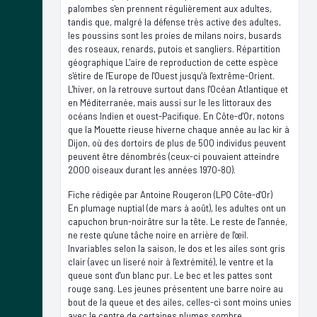
palombes s'en prennent régulièrement aux adultes,
tandis que, malgré la défense très active des adultes,
les poussins sont les proies de milans noirs, busards
des roseaux, renards, putois et sangliers. Répartition
géographique L'aire de reproduction de cette espèce
s'étire de l'Europe de l'Ouest jusqu'à l'extrême-Orient.
L'hiver, on la retrouve surtout dans l'Océan Atlantique et
en Méditerranée, mais aussi sur le les littoraux des
océans Indien et ouest-Pacifique. En Côte-d'Or, notons
que la Mouette rieuse hiverne chaque année au lac kir à
Dijon, où des dortoirs de plus de 500 individus peuvent
peuvent être dénombrés (ceux-ci pouvaient atteindre
2000 oiseaux durant les années 1970-80).
Fiche rédigée par Antoine Rougeron (LPO Côte-d'Or)
En plumage nuptial (de mars à août), les adultes ont un
capuchon brun-noirâtre sur la tête. Le reste de l'année,
ne reste qu'une tâche noire en arrière de l'œil.
Invariables selon la saison, le dos et les ailes sont gris
clair (avec un liseré noir à l'extrémité), le ventre et la
queue sont d'un blanc pur. Le bec et les pattes sont
rouge sang. Les jeunes présentent une barre noire au
bout de la queue et des ailes, celles-ci sont moins unies
avec le centre de certaines plumes sombre.