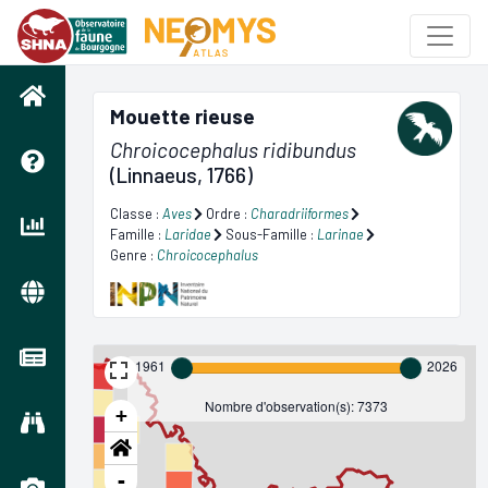
Mouette rieuse
Chroicocephalus ridibundus
(Linnaeus, 1766)
Classe :
Aves
Ordre :
Charadriiformes
Famille :
Laridae
Sous-Famille :
Larinae
Genre :
Chroicocephalus
1961
2026
Nombre d'observation(s): 7373
+
-