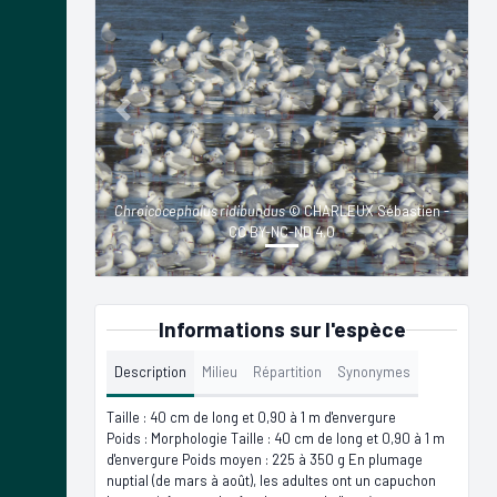
Previous
Next
Chroicocephalus ridibundus
© CHARLEUX Sébastien -
CC BY-NC-ND 4.0
Informations sur l'espèce
Description
Milieu
Répartition
Synonymes
Taille : 40 cm de long et 0,90 à 1 m d'envergure
Poids : Morphologie Taille : 40 cm de long et 0,90 à 1 m
d'envergure Poids moyen : 225 à 350 g En plumage
nuptial (de mars à août), les adultes ont un capuchon