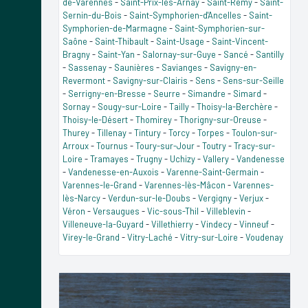
de-Varennes
-
Saint-Prix-lès-Arnay
-
Saint-Rémy
-
Saint-
Sernin-du-Bois
-
Saint-Symphorien-d'Ancelles
-
Saint-
Symphorien-de-Marmagne
-
Saint-Symphorien-sur-
Saône
-
Saint-Thibault
-
Saint-Usage
-
Saint-Vincent-
Bragny
-
Saint-Yan
-
Salornay-sur-Guye
-
Sancé
-
Santilly
-
Sassenay
-
Saunières
-
Savianges
-
Savigny-en-
Revermont
-
Savigny-sur-Clairis
-
Sens
-
Sens-sur-Seille
-
Serrigny-en-Bresse
-
Seurre
-
Simandre
-
Simard
-
Sornay
-
Sougy-sur-Loire
-
Tailly
-
Thoisy-la-Berchère
-
Thoisy-le-Désert
-
Thomirey
-
Thorigny-sur-Oreuse
-
Thurey
-
Tillenay
-
Tintury
-
Torcy
-
Torpes
-
Toulon-sur-
Arroux
-
Tournus
-
Toury-sur-Jour
-
Toutry
-
Tracy-sur-
Loire
-
Tramayes
-
Trugny
-
Uchizy
-
Vallery
-
Vandenesse
-
Vandenesse-en-Auxois
-
Varenne-Saint-Germain
-
Varennes-le-Grand
-
Varennes-lès-Mâcon
-
Varennes-
lès-Narcy
-
Verdun-sur-le-Doubs
-
Vergigny
-
Verjux
-
Véron
-
Versaugues
-
Vic-sous-Thil
-
Villeblevin
-
Villeneuve-la-Guyard
-
Villethierry
-
Vindecy
-
Vinneuf
-
Virey-le-Grand
-
Vitry-Laché
-
Vitry-sur-Loire
-
Voudenay