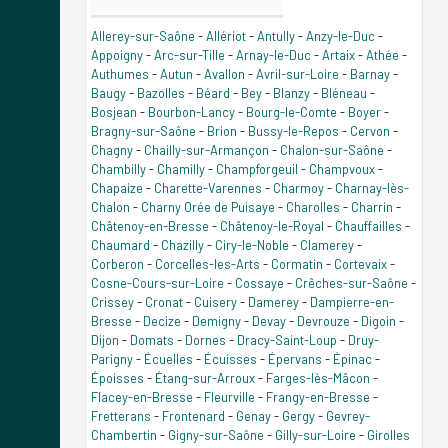
Allerey-sur-Saône
-
Allériot
-
Antully
-
Anzy-le-Duc
-
Appoigny
-
Arc-sur-Tille
-
Arnay-le-Duc
-
Artaix
-
Athée
-
Authumes
-
Autun
-
Avallon
-
Avril-sur-Loire
-
Barnay
-
Baugy
-
Bazolles
-
Béard
-
Bey
-
Blanzy
-
Bléneau
-
Bosjean
-
Bourbon-Lancy
-
Bourg-le-Comte
-
Boyer
-
Bragny-sur-Saône
-
Brion
-
Bussy-le-Repos
-
Cervon
-
Chagny
-
Chailly-sur-Armançon
-
Chalon-sur-Saône
-
Chambilly
-
Chamilly
-
Champforgeuil
-
Champvoux
-
Chapaize
-
Charette-Varennes
-
Charmoy
-
Charnay-lès-
Chalon
-
Charny Orée de Puisaye
-
Charolles
-
Charrin
-
Châtenoy-en-Bresse
-
Châtenoy-le-Royal
-
Chauffailles
-
Chaumard
-
Chazilly
-
Ciry-le-Noble
-
Clamerey
-
Corberon
-
Corcelles-les-Arts
-
Cormatin
-
Cortevaix
-
Cosne-Cours-sur-Loire
-
Cossaye
-
Crêches-sur-Saône
-
Crissey
-
Cronat
-
Cuisery
-
Damerey
-
Dampierre-en-
Bresse
-
Decize
-
Demigny
-
Devay
-
Devrouze
-
Digoin
-
Dijon
-
Domats
-
Dornes
-
Dracy-Saint-Loup
-
Druy-
Parigny
-
Écuelles
-
Écuisses
-
Épervans
-
Épinac
-
Époisses
-
Étang-sur-Arroux
-
Farges-lès-Mâcon
-
Flacey-en-Bresse
-
Fleurville
-
Frangy-en-Bresse
-
Fretterans
-
Frontenard
-
Genay
-
Gergy
-
Gevrey-
Chambertin
-
Gigny-sur-Saône
-
Gilly-sur-Loire
-
Girolles