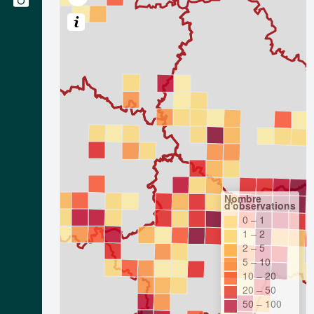
Nombre
d'observations
0 – 1
1 – 2
2 – 5
5 – 10
10 – 20
20 – 50
50 – 100