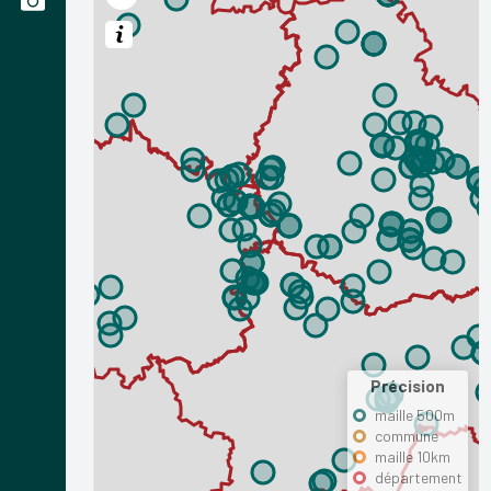
Précision
maille 500m
commune
maille 10km
département