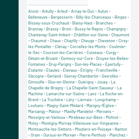
Anost
-
Antully
-
Arleuf
-
Arnay-le-Duc
-
Autun
-
Belleneuve
-
Bergesserin
-
Billy-lès-Chanceaux
-
Binges
-
Bissey-sous-Cruchaud
-
Blaisy-Haut
-
Branches
-
Brannay
-
Brassy
-
Broin
-
Bussy-le-Repos
-
Champigny
-
Chantenay-Saint-Imbert
-
Châtillon-sur-Seine
-
Chaumont
-
Chaumot
-
Chaux
-
Chazilly
-
Cheuge
-
Chevenon
-
Cirey-
lès-Pontailler
-
Clénay
-
Corcelles-les-Monts
-
Coulmier-
le-Sec
-
Courson-les-Carrières
-
Cuiseaux
-
Curgy
-
Détain-et-Bruant
-
Domecy-sur-Cure
-
Druyes-les-Belles-
Fontaines
-
Druy-Parigny
-
Dun-les-Places
-
Épertully
-
Étalante
-
Étaules
-
Étevaux
-
Étrigny
-
Francheville
-
Gâcogne
-
Gerland
-
Gevrey-Chambertin
-
Gevrolles
-
Gimouille
-
Glux-en-Glenne
-
Guérigny
-
Jouey
-
La
Chapelle-de-Bragny
-
La Chapelle-Saint-Sauveur
-
La
Machine
-
Lamarche-sur-Saône
-
Lans
-
La Roche-en-
Brenil
-
La Truchère
-
Léry
-
Liernais
-
Longchamp
-
Louhans
-
Magny-Saint-Médard
-
Marigny-l'Église
-
Marsangy
-
Matour
-
Mavilly-Mandelot
-
Mervans
-
Messigny-et-Vantoux
-
Mirebeau-sur-Bèze
-
Molinot
-
Moloy
-
Montigny-Mornay-Villeneuve-sur-Vingeanne
-
Montsauche-les-Settons
-
Moutiers-en-Puisaye
-
Nanton
-
Orain
-
Ouroux-en-Morvan
-
Pierre-Perthuis
-
Planchez
-