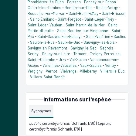
Plombières-lès-Dijon
-
Poisson
-
Poncey-sur-l'Ignon
-
Quarré-les-Tombes
-
Remilly-sur-Tille
-
Reulle-Vergy
-
Roussillon-en-Morvan
-
Saint-Benin-d'Azy
-
Saint-Brisson
-
Saint-Émiland
-
Saint-Forgeot
-
Saint-Léger-Triey
-
Saint-Léger-Vauban
-
Saint-Martin-de-la-Mer
-
Saint-
Martin-d'Heuille
-
Saint-Maurice-sur-Vingeanne
-
Saint-
Prix
-
Saint-Sauveur-en-Puisaye
-
Saint-Valérien
-
Saulieu
-
Saulon-la-Rue
-
Saulx-le-Duc
-
Sauvigny-les-Bois
-
Savigny-en-Revermont
-
Savigny-le-Sec
-
Segrois
-
Serley
-
Sougy-sur-Loire
-
Ternant
-
Treigny-Perreuse-
Sainte-Colombe
-
Urzy
-
Val-Suzon
-
Vandenesse-en-
Auxois
-
Varennes-Vauzelles
-
Vaux-Saules
-
Venizy
-
Vergigny
-
Vernot
-
Vielverge
-
Villeberny
-
Villiers-le-Duc
-
Villiers-Saint-Benoît
Informations sur l'espèce
Synonymes
Judolia cerambyciformis
(Schrank, 1781) |
Leptura
cerambyciformis
Schrank, 1781 |