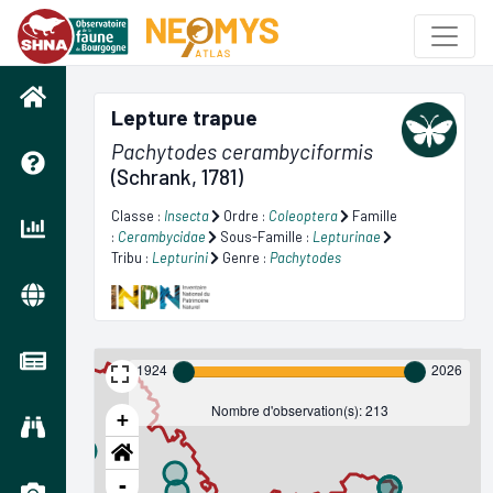
Lepture trapue
Pachytodes cerambyciformis
(Schrank, 1781)
Classe :
Insecta
Ordre :
Coleoptera
Famille
:
Cerambycidae
Sous-Famille :
Lepturinae
Tribu :
Lepturini
Genre :
Pachytodes
1924
2026
Nombre d'observation(s): 213
+
-