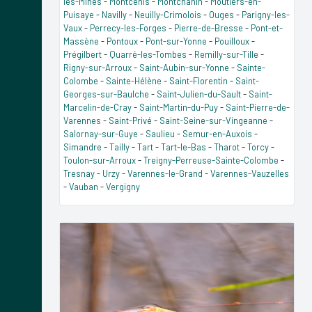
les-Mines
-
Montcenis
-
Montchanin
-
Moutiers-en-
Puisaye
-
Navilly
-
Neuilly-Crimolois
-
Ouges
-
Parigny-les-
Vaux
-
Perrecy-les-Forges
-
Pierre-de-Bresse
-
Pont-et-
Massène
-
Pontoux
-
Pont-sur-Yonne
-
Pouilloux
-
Prégilbert
-
Quarré-les-Tombes
-
Remilly-sur-Tille
-
Rigny-sur-Arroux
-
Saint-Aubin-sur-Yonne
-
Sainte-
Colombe
-
Sainte-Hélène
-
Saint-Florentin
-
Saint-
Georges-sur-Baulche
-
Saint-Julien-du-Sault
-
Saint-
Marcelin-de-Cray
-
Saint-Martin-du-Puy
-
Saint-Pierre-de-
Varennes
-
Saint-Privé
-
Saint-Seine-sur-Vingeanne
-
Salornay-sur-Guye
-
Saulieu
-
Semur-en-Auxois
-
Simandre
-
Tailly
-
Tart
-
Tart-le-Bas
-
Tharot
-
Torcy
-
Toulon-sur-Arroux
-
Treigny-Perreuse-Sainte-Colombe
-
Tresnay
-
Urzy
-
Varennes-le-Grand
-
Varennes-Vauzelles
-
Vauban
-
Vergigny