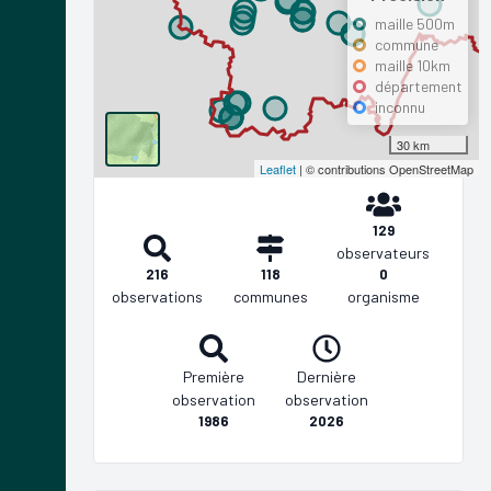
maille 500m
commune
maille 10km
département
inconnu
30 km
Leaflet
| © contributions OpenStreetMap
129
observateurs
216
118
0
observations
communes
organisme
Première
Dernière
observation
observation
1986
2026