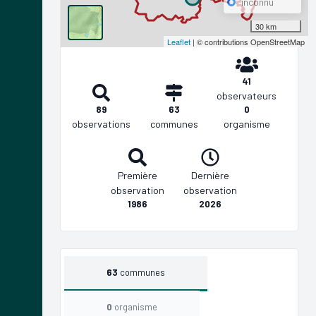
inconnu
30 km
Leaflet
| © contributions OpenStreetMap
41
observateurs
89
63
0
observations
communes
organisme
Première
Dernière
observation
observation
1986
2026
63
communes
0
organisme