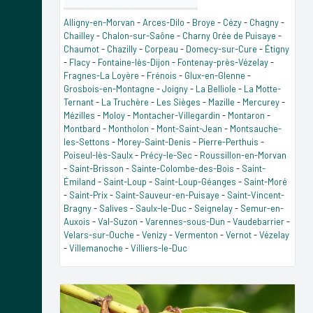
Alligny-en-Morvan
-
Arces-Dilo
-
Broye
-
Cézy
-
Chagny
-
Chailley
-
Chalon-sur-Saône
-
Charny Orée de Puisaye
-
Chaumot
-
Chazilly
-
Corpeau
-
Domecy-sur-Cure
-
Étigny
-
Flacy
-
Fontaine-lès-Dijon
-
Fontenay-près-Vézelay
-
Fragnes-La Loyère
-
Frénois
-
Glux-en-Glenne
-
Grosbois-en-Montagne
-
Joigny
-
La Belliole
-
La Motte-
Ternant
-
La Truchère
-
Les Sièges
-
Mazille
-
Mercurey
-
Mézilles
-
Moloy
-
Montacher-Villegardin
-
Montaron
-
Montbard
-
Montholon
-
Mont-Saint-Jean
-
Montsauche-
les-Settons
-
Morey-Saint-Denis
-
Pierre-Perthuis
-
Poiseul-lès-Saulx
-
Précy-le-Sec
-
Roussillon-en-Morvan
-
Saint-Brisson
-
Sainte-Colombe-des-Bois
-
Saint-
Émiland
-
Saint-Loup
-
Saint-Loup-Géanges
-
Saint-Moré
-
Saint-Prix
-
Saint-Sauveur-en-Puisaye
-
Saint-Vincent-
Bragny
-
Salives
-
Saulx-le-Duc
-
Seignelay
-
Semur-en-
Auxois
-
Val-Suzon
-
Varennes-sous-Dun
-
Vaudebarrier
-
Velars-sur-Ouche
-
Venizy
-
Vermenton
-
Vernot
-
Vézelay
-
Villemanoche
-
Villiers-le-Duc