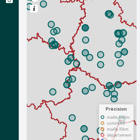
Précision
maille 500m
commune
maille 10km
département