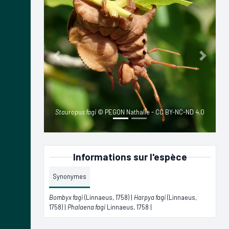
Previous
Next
Stauropus fagi
© PEGON Nathalie - CC BY-NC-ND 4.0
Informations sur l'espèce
Synonymes
Bombyx fagi
(Linnaeus, 1758) |
Harpya fagi
(Linnaeus,
1758) |
Phalaena fagi
Linnaeus, 1758 |