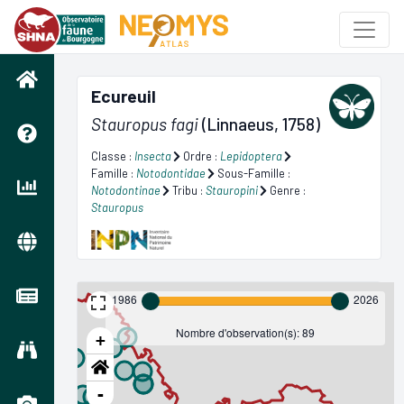
Ecureuil
Stauropus fagi
(Linnaeus, 1758)
Classe :
Insecta
Ordre :
Lepidoptera
Famille :
Notodontidae
Sous-Famille :
Notodontinae
Tribu :
Stauropini
Genre :
Stauropus
1986
2026
Nombre d'observation(s): 89
+
-