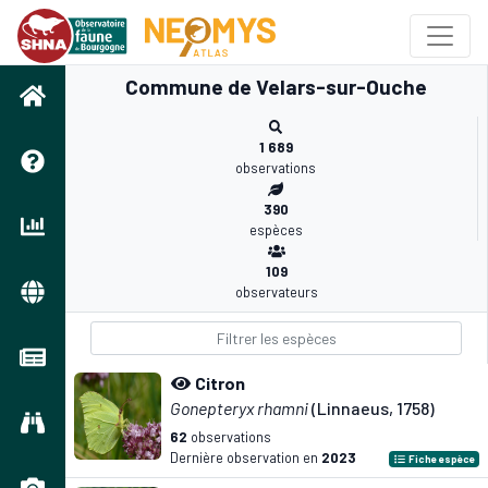
Commune de Velars-sur-Ouche
1 689
observations
390
espèces
109
observateurs
Citron
Gonepteryx rhamni
(Linnaeus, 1758)
62
observations
Dernière observation en
2023
Fiche espèce