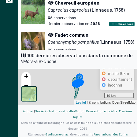
Chevreuil européen
Capreolus capreolus
(Linnaeus, 1758)
38
observations
Dernière observation en
2026
Fiche espèce
Fadet commun
Coenonympha pamphilus
(Linnaeus, 1758)
30
observations
Précision
100 dernières observations dans la commune de
Dernière observation en
2025
Fiche espèce
Velars-sur-Ouche
maille 500m
Flambé
commune
maille 10km
Iphiclides podalirius
(Linnaeus, 1758)
+
département
29
observations
−
inconnu
Dernière observation en
2026
Fiche espèce
10 km
Écureuil roux
Leaflet
| © contributions OpenStreetMap
Sciurus vulgaris
Linnaeus, 1758
Accueil
|
Société d'histoire naturelle d'Autun
|
Conception et crédits
|
Mentions
28
observations
légales
Dernière observation en
2025
Fiche espèce
Atlas de la faune de Bourgogne - Atlas de la faune de la Société d'histoire naturelle
d'Autun, 2025
Gazé
Réalisé avec
GeoNature-atlas
, développé par le
Parc national des Écrins