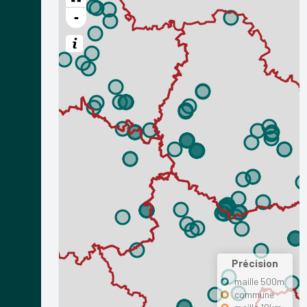
-
Précision
maille 500m
commune