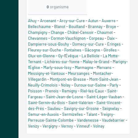
0
organisme
Ahuy
-
Arcenant
-
Arcy-sur-Cure
-
Autun
-
Auxerre
-
Bellechaume
-
Blanot
-
Bouilland
-
Brannay
-
Broye
-
Champigny
-
Change
-
Châtel-Censoir
-
Chaumot
-
Chevannes
-
Cormot-Vauchignon
-
Corpeau
-
Daix
-
Dampierre-sous-Bouhy
-
Domecy-sur-Cure
-
Éringes
-
Fleurey-sur-Ouche
-
Fontaines
-
Gâcogne
-
Girolles
-
Glux-en-Glenne
-
Gy-l'Évêque
-
La Belliole
-
La Motte-
Ternant
-
Lichères-sur-Yonne
-
Malay-le-Grand
-
Marigny-
l'Église
-
Marly-sous-Issy
-
Marmagne
-
Mervans
-
Messigny-et-Vantoux
-
Meursanges
-
Montacher-
Villegardin
-
Montpont-en-Bresse
-
Mont-Saint-Jean
-
Neuilly-Crimolois
-
Nolay
-
Ouroux-sur-Saône
-
Parly
-
Poisson
-
Prenois
-
Remigny
-
Riel-les-Eaux
-
Saint-
Fargeau
-
Saint-Jean-de-Losne
-
Saint-Léger-Vauban
-
Saint-Sernin-du-Bois
-
Saint-Valérien
-
Saint-Vincent-
des-Prés
-
Saulieu
-
Savigny-sur-Grosne
-
Seignelay
-
Semur-en-Auxois
-
Sermizelles
-
Talant
-
Treigny-
Perreuse-Sainte-Colombe
-
Vandenesse
-
Vaudebarrier
-
Venizy
-
Vergigny
-
Vernoy
-
Vinneuf
-
Volnay