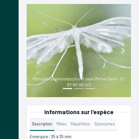
Previous
Next
Pterophorus pentadactylus
© Jean-Michel Garel - CC
BY-NC-ND 4.0
Informations sur l'espèce
Description
Milieu
Répartition
Synonymes
Envergure : 25 à 35 mm