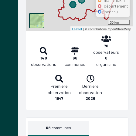
maille 10km
département
inconnu
30 km
Leaflet
| © contributions OpenStreetMap
70
observateurs
140
68
0
observations
communes
organisme
Première
Dernière
observation
observation
1947
2026
68
communes