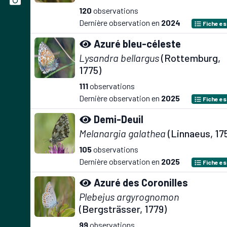
120
observations
Dernière observation en
2024
Fiche e
Azuré bleu-céleste
Lysandra bellargus
(Rottemburg,
1775)
111
observations
Dernière observation en
2025
Fiche e
Demi-Deuil
Melanargia galathea
(Linnaeus, 17
105
observations
Dernière observation en
2025
Fiche e
Azuré des Coronilles
Plebejus argyrognomon
(Bergsträsser, 1779)
99
observations