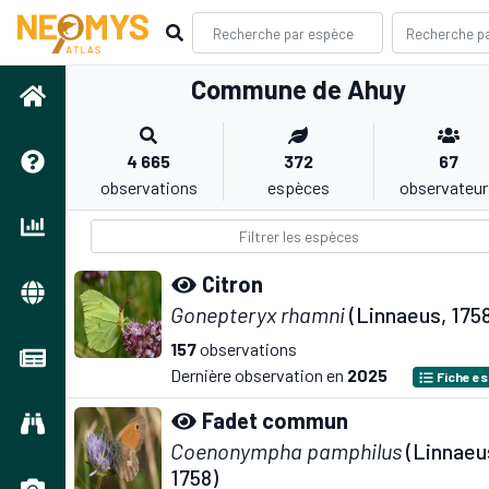
Commune de Ahuy
4 665
372
67
observations
espèces
observateur
Citron
Gonepteryx rhamni
(Linnaeus, 175
157
observations
Dernière observation en
2025
Fiche e
Fadet commun
Coenonympha pamphilus
(Linnaeu
1758)