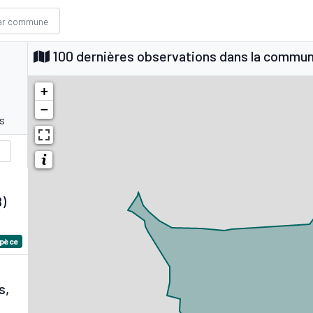
100 dernières observations dans la commu
+
−
s
8)
spèce
s,