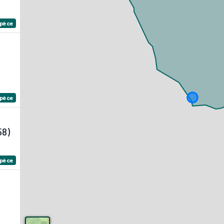
spèce
spèce
58)
spèce