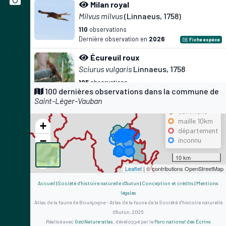
Milan royal
Milvus milvus
(Linnaeus, 1758)
110
observations
Dernière observation en
2026
Fiche espèce
Écureuil roux
Sciurus vulgaris
Linnaeus, 1758
105
observations
Précision
100 dernières observations dans la commune de
Dernière observation en
2023
Fiche espèce
Saint-Léger-Vauban
maille 500m
Citron
commune
maille 10km
Gonepteryx rhamni
(Linnaeus, 1758)
+
département
95
observations
−
inconnu
Dernière observation en
2025
Fiche espèce
10 km
Pinson des arbres
Leaflet
| © contributions OpenStreetMap
Fringilla coelebs
Linnaeus, 1758
Accueil
|
Société d'histoire naturelle d'Autun
|
Conception et crédits
|
Mentions
94
observations
légales
Dernière observation en
2026
Fiche espèce
Atlas de la faune de Bourgogne - Atlas de la faune de la Société d'histoire naturelle
d'Autun, 2025
Mésange bleue
Réalisé avec
GeoNature-atlas
, développé par le
Parc national des Écrins