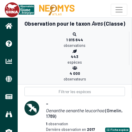
Observation pour le taxon
Aves
(Classe)
1 015 644
observations
443
espèces
4 000
observateurs
-
Oenanthe oenanthe leucorhoa
(Gmelin,
1789)
1
observation
Dernière observation en
2017
Fiche espèce