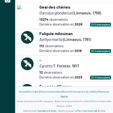
Geai des chênes
Garrulus glandarius
(Linnaeus, 1758)
13274
observations
Dernière observation en
2026
Fiche espèce
Fuligule milouinan
Aythya marila
(Linnaeus, 1761)
172
observations
Dernière observation en
2018
Fiche espèce
-
Egretta
T. Forster, 1817
72
observations
Dernière observation en
2025
Fiche espèce
Épervier d'Europe
Accipiter nisus
(Linnaeus, 1758)
Accueil
|
Société d'histoire naturelle d'Autun
|
Conception et crédits
|
Mentions
légales
5757
observations
Atlas de la faune de Bourgogne - Atlas de la faune de la Société d'histoire naturelle
Dernière observation en
2026
Fiche espèce
d'Autun, 2025
Réalisé avec
GeoNature-atlas
, développé par le
Parc national des Écrins
Outarde canepetière