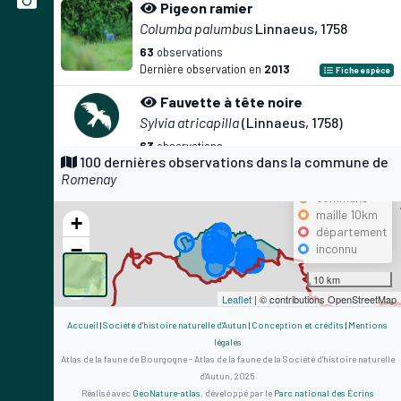
Pigeon ramier
Columba palumbus
Linnaeus, 1758
63
observations
Dernière observation en
2013
Fiche espèce
Fauvette à tête noire
Sylvia atricapilla
(Linnaeus, 1758)
63
observations
Précision
100 dernières observations dans la commune de
Dernière observation en
2011
Fiche espèce
Romenay
maille 500m
-
commune
maille 10km
Corvus corone corone
Linnaeus, 1758
+
département
61
observations
−
inconnu
Dernière observation en
2012
Fiche espèce
10 km
Pinson des arbres
Leaflet
| © contributions OpenStreetMap
Fringilla coelebs
Linnaeus, 1758
Accueil
|
Société d'histoire naturelle d'Autun
|
Conception et crédits
|
Mentions
57
observations
légales
Dernière observation en
2013
Fiche espèce
Atlas de la faune de Bourgogne - Atlas de la faune de la Société d'histoire naturelle
d'Autun, 2025
Merle noir
Réalisé avec
GeoNature-atlas
, développé par le
Parc national des Écrins