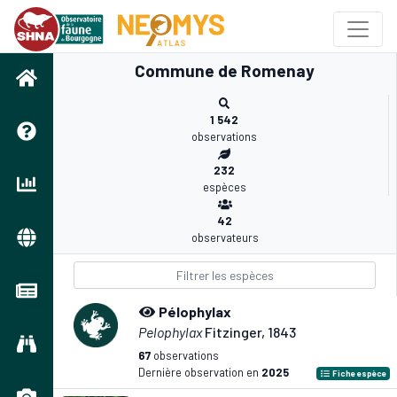
Commune de Romenay
1 542
observations
232
espèces
42
observateurs
Pélophylax
Pelophylax
Fitzinger, 1843
67
observations
Dernière observation en
2025
Fiche espèce