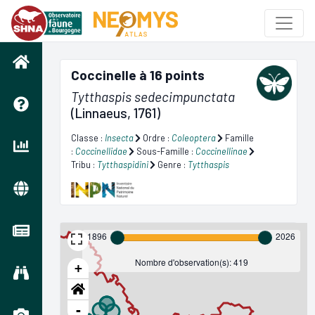
Coccinelle à 16 points
Tytthaspis sedecimpunctata
(Linnaeus, 1761)
Classe :
Insecta
Ordre :
Coleoptera
Famille
:
Coccinellidae
Sous-Famille :
Coccinellinae
Tribu :
Tytthaspidini
Genre :
Tytthaspis
1896
2026
Nombre d'observation(s): 419
+
-