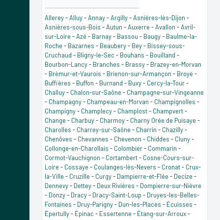
Allerey
-
Alluy
-
Annay
-
Argilly
-
Asnières-lès-Dijon
-
Asnières-sous-Bois
-
Autun
-
Auxerre
-
Avallon
-
Avril-
sur-Loire
-
Azé
-
Barnay
-
Bassou
-
Baugy
-
Baulme-la-
Roche
-
Bazarnes
-
Beaubery
-
Bey
-
Bissey-sous-
Cruchaud
-
Bligny-le-Sec
-
Bouhans
-
Bouilland
-
Bourbon-Lancy
-
Branches
-
Brassy
-
Brazey-en-Morvan
-
Brémur-et-Vaurois
-
Brienon-sur-Armançon
-
Broye
-
Buffières
-
Buffon
-
Burnand
-
Buxy
-
Cercy-la-Tour
-
Challuy
-
Chalon-sur-Saône
-
Champagne-sur-Vingeanne
-
Champagny
-
Champeau-en-Morvan
-
Champignolles
-
Champigny
-
Champlecy
-
Champlost
-
Champvert
-
Change
-
Charbuy
-
Charmoy
-
Charny Orée de Puisaye
-
Charolles
-
Charrey-sur-Saône
-
Charrin
-
Chazilly
-
Chenôves
-
Chevannes
-
Chevenon
-
Chiddes
-
Cluny
-
Collonge-en-Charollais
-
Colombier
-
Commarin
-
Cormot-Vauchignon
-
Cortambert
-
Cosne-Cours-sur-
Loire
-
Cossaye
-
Coulanges-lès-Nevers
-
Cronat
-
Crux-
la-Ville
-
Cruzille
-
Curgy
-
Dampierre-et-Flée
-
Decize
-
Dennevy
-
Dettey
-
Deux Rivières
-
Dompierre-sur-Nièvre
-
Donzy
-
Dracy
-
Dracy-Saint-Loup
-
Druyes-les-Belles-
Fontaines
-
Druy-Parigny
-
Dun-les-Places
-
Écuisses
-
Épertully
-
Épinac
-
Essertenne
-
Étang-sur-Arroux
-