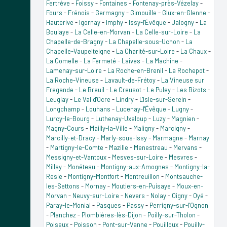
Fertrève
-
Foissy
-
Fontaines
-
Fontenay-près-Vézelay
-
Fours
-
Frénois
-
Germagny
-
Gimouille
-
Glux-en-Glenne
-
Hauterive
-
Igornay
-
Imphy
-
Issy-l'Évêque
-
Jalogny
-
La
Boulaye
-
La Celle-en-Morvan
-
La Celle-sur-Loire
-
La
Chapelle-de-Bragny
-
La Chapelle-sous-Uchon
-
La
Chapelle-Vaupelteigne
-
La Charité-sur-Loire
-
La Chaux
-
La Comelle
-
La Fermeté
-
Laives
-
La Machine
-
Lamenay-sur-Loire
-
La Roche-en-Brenil
-
La Rochepot
-
La Roche-Vineuse
-
Lavault-de-Frétoy
-
La Vineuse sur
Fregande
-
Le Breuil
-
Le Creusot
-
Le Puley
-
Les Bizots
-
Leuglay
-
Le Val d'Ocre
-
Lindry
-
L'Isle-sur-Serein
-
Longchamp
-
Louhans
-
Lucenay-l'Évêque
-
Lugny
-
Lurcy-le-Bourg
-
Luthenay-Uxeloup
-
Luzy
-
Magnien
-
Magny-Cours
-
Mailly-la-Ville
-
Maligny
-
Marcigny
-
Marcilly-et-Dracy
-
Marly-sous-Issy
-
Marmagne
-
Marnay
-
Martigny-le-Comte
-
Mazille
-
Menestreau
-
Mervans
-
Messigny-et-Vantoux
-
Mesves-sur-Loire
-
Mesvres
-
Millay
-
Monéteau
-
Montigny-aux-Amognes
-
Montigny-la-
Resle
-
Montigny-Montfort
-
Montreuillon
-
Montsauche-
les-Settons
-
Mornay
-
Moutiers-en-Puisaye
-
Moux-en-
Morvan
-
Neuvy-sur-Loire
-
Nevers
-
Nolay
-
Oigny
-
Oyé
-
Paray-le-Monial
-
Pasques
-
Passy
-
Perrigny-sur-l'Ognon
-
Planchez
-
Plombières-lès-Dijon
-
Poilly-sur-Tholon
-
Poiseux
-
Poisson
-
Pont-sur-Vanne
-
Pouilloux
-
Pouilly-