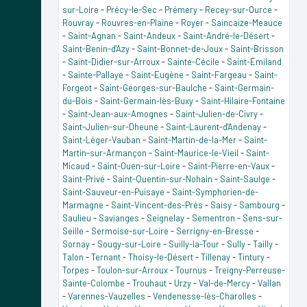
sur-Loire
-
Précy-le-Sec
-
Prémery
-
Recey-sur-Ource
-
Rouvray
-
Rouvres-en-Plaine
-
Royer
-
Saincaize-Meauce
-
Saint-Agnan
-
Saint-Andeux
-
Saint-André-le-Désert
-
Saint-Benin-d'Azy
-
Saint-Bonnet-de-Joux
-
Saint-Brisson
-
Saint-Didier-sur-Arroux
-
Sainte-Cécile
-
Saint-Émiland
-
Sainte-Pallaye
-
Saint-Eugène
-
Saint-Fargeau
-
Saint-
Forgeot
-
Saint-Georges-sur-Baulche
-
Saint-Germain-
du-Bois
-
Saint-Germain-lès-Buxy
-
Saint-Hilaire-Fontaine
-
Saint-Jean-aux-Amognes
-
Saint-Julien-de-Civry
-
Saint-Julien-sur-Dheune
-
Saint-Laurent-d'Andenay
-
Saint-Léger-Vauban
-
Saint-Martin-de-la-Mer
-
Saint-
Martin-sur-Armançon
-
Saint-Maurice-le-Vieil
-
Saint-
Micaud
-
Saint-Ouen-sur-Loire
-
Saint-Pierre-en-Vaux
-
Saint-Privé
-
Saint-Quentin-sur-Nohain
-
Saint-Saulge
-
Saint-Sauveur-en-Puisaye
-
Saint-Symphorien-de-
Marmagne
-
Saint-Vincent-des-Prés
-
Saisy
-
Sambourg
-
Saulieu
-
Savianges
-
Seignelay
-
Sementron
-
Sens-sur-
Seille
-
Sermoise-sur-Loire
-
Serrigny-en-Bresse
-
Sornay
-
Sougy-sur-Loire
-
Suilly-la-Tour
-
Sully
-
Tailly
-
Talon
-
Ternant
-
Thoisy-le-Désert
-
Tillenay
-
Tintury
-
Torpes
-
Toulon-sur-Arroux
-
Tournus
-
Treigny-Perreuse-
Sainte-Colombe
-
Trouhaut
-
Urzy
-
Val-de-Mercy
-
Vallan
-
Varennes-Vauzelles
-
Vendenesse-lès-Charolles
-