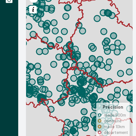
Précision
maille 500m
commune
maille 10km
département