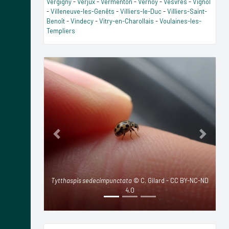
Vergigny
-
Verjux
-
Vermenton
-
Vernoy
-
Vesvres
-
Vignol
-
Villeneuve-les-Genêts
-
Villiers-le-Duc
-
Villiers-Saint-
Benoît
-
Vindecy
-
Vitry-en-Charollais
-
Voulaines-les-
Templiers
Previous
Next
Tytthaspis sedecimpunctata
© C. Gilard - CC BY-NC-ND
4.0