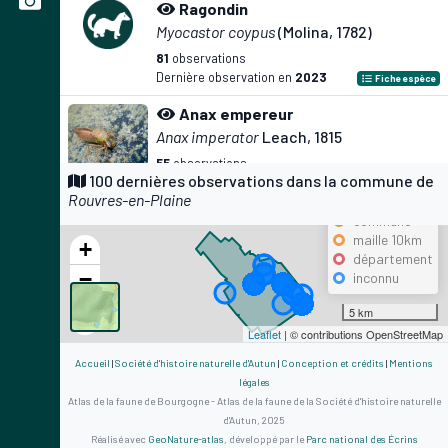
Ragondin
Myocastor coypus
(Molina, 1782)
81
observations
Dernière observation en
2023
Fiche espèce
Anax empereur
Anax imperator
Leach, 1815
55
observations
Précision
100 dernières observations dans la commune de
Dernière observation en
2023
Fiche espèce
Rouvres-en-Plaine
maille 500m
Lapin de garenne
commune
maille 10km
Oryctolagus cuniculus
(Linnaeus, 1758)
+
département
52
observations
−
inconnu
Dernière observation en
2023
Fiche espèce
5 km
Agrion porte-coupe
Leaflet
| © contributions OpenStreetMap
Enallagma cyathigerum
(Charpentier,
1840)
Accueil
|
Société d'histoire naturelle d'Autun
|
Conception et crédits
|
Mentions
légales
49
observations
Atlas de la faune de Bourgogne - Atlas de la faune de la Société d'histoire naturelle
Dernière observation en
2023
Fiche espèce
d'Autun, 2025
Réalisé avec
GeoNature-atlas
, développé par le
Parc national des Écrins
Leste vert