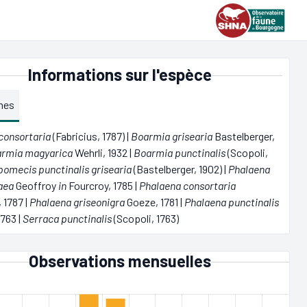
Informations sur l'espèce
mes
consortaria
(Fabricius, 1787) |
Boarmia grisearia
Bastelberger,
rmia magyarica
Wehrli, 1932 |
Boarmia punctinalis
(Scopoli,
omecis punctinalis grisearia
(Bastelberger, 1902) |
Phalaena
aea
Geoffroy
in
Fourcroy, 1785 |
Phalaena consortaria
 1787 |
Phalaena griseonigra
Goeze, 1781 |
Phalaena punctinalis
1763 |
Serraca punctinalis
(Scopoli, 1763)
Observations mensuelles