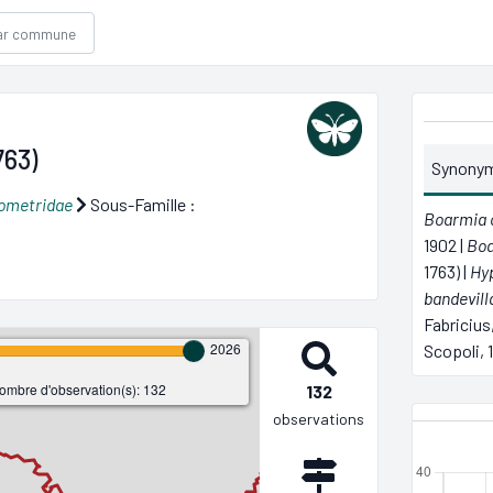
763)
Synony
ometridae
Sous-Famille :
Boarmia 
1902 |
Boa
1763) |
Hyp
bandevill
Fabricius,
2026
Scopoli, 
ombre d'observation(s): 132
132
observations