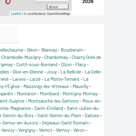
2026
30 km
Leaflet
| © contributions OpenStreetMap
ellechaume
-
Béon
-
Blannay
-
Bourberain
-
-
Chambolle-Musigny
-
Chardonnay
-
Charny Orée de
rgenay
-
Curtil-sous-Burnand
-
Dijon
-
Flacy
-
olles
-
Glux-en-Glenne
-
Jouy
-
La Belliole
-
La Celle-
meté
-
Laives
-
Laizé
-
La Motte-Ternant
-
La
y-l'Église
-
Massingy-lès-Vitteaux
-
Mauvilly
-
egardin
-
Montaron
-
Montbard
-
Montigny-Mornay-
aint-Sulpice
-
Montsauche-les-Settons
-
Moux-en-
ainte-Magnance
-
Saint-Émiland
-
Saint-Julien-du-
t-Sernin-du-Bois
-
Saint-Sernin-du-Plain
-
Salives
-
-
Semur-en-Auxois
-
Sépeaux-Saint Romain
-
-
Venizy
-
Vergigny
-
Vernot
-
Vernoy
-
Véron
-