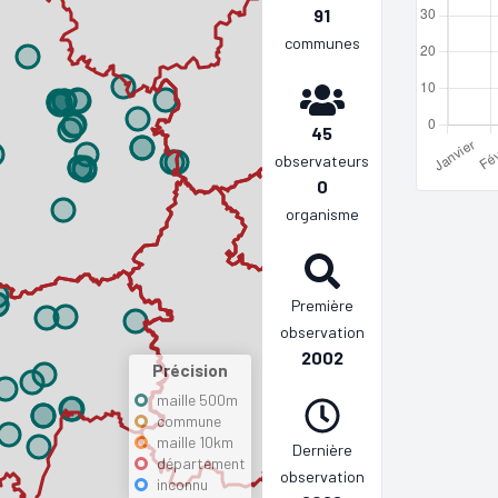
91
communes
45
observateurs
0
organisme
Première
observation
2002
Précision
maille 500m
commune
maille 10km
Dernière
département
observation
inconnu