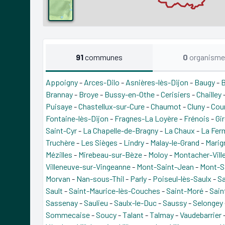
91
communes
0
organisme
Appoigny
-
Arces-Dilo
-
Asnières-lès-Dijon
-
Baugy
-
B
Brannay
-
Broye
-
Bussy-en-Othe
-
Cerisiers
-
Chailley
Puisaye
-
Chastellux-sur-Cure
-
Chaumot
-
Cluny
-
Cou
Fontaine-lès-Dijon
-
Fragnes-La Loyère
-
Frénois
-
Gir
Saint-Cyr
-
La Chapelle-de-Bragny
-
La Chaux
-
La Fer
Truchère
-
Les Sièges
-
Lindry
-
Malay-le-Grand
-
Marign
Mézilles
-
Mirebeau-sur-Bèze
-
Moloy
-
Montacher-Vill
Villeneuve-sur-Vingeanne
-
Mont-Saint-Jean
-
Mont-S
Morvan
-
Nan-sous-Thil
-
Parly
-
Poiseul-lès-Saulx
-
S
Sault
-
Saint-Maurice-lès-Couches
-
Saint-Moré
-
Sain
Sassenay
-
Saulieu
-
Saulx-le-Duc
-
Saussy
-
Selongey
Sommecaise
-
Soucy
-
Talant
-
Talmay
-
Vaudebarrier