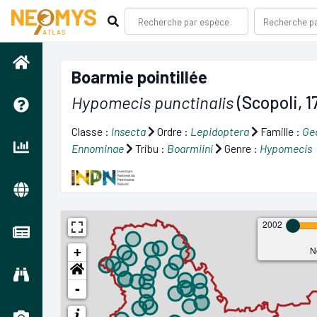
Boarmie pointillée
Hypomecis punctinalis
(Scopoli, 1
Classe :
Insecta
Ordre :
Lepidoptera
Famille :
Ge
Ennominae
Tribu :
Boarmiini
Genre :
Hypomecis
2002
N
+
-