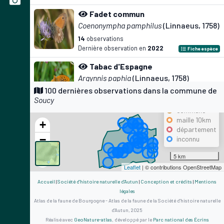
Fadet commun
Coenonympha pamphilus
(Linnaeus, 1758)
14
observations
Dernière observation en
2022
Fiche espèce
Tabac d'Espagne
Argynnis paphia
(Linnaeus, 1758)
Précision
100 dernières observations dans la commune de
13
observations
Soucy
Dernière observation en
2022
maille 500m
Fiche espèce
commune
Chevreuil européen
maille 10km
+
département
Capreolus capreolus
(Linnaeus, 1758)
−
inconnu
12
observations
Dernière observation en
2023
Fiche espèce
5 km
Leaflet
| © contributions OpenStreetMap
Caloptéryx vierge
Calopteryx virgo
(Linnaeus, 1758)
Accueil
|
Société d'histoire naturelle d'Autun
|
Conception et crédits
|
Mentions
légales
12
observations
Atlas de la faune de Bourgogne - Atlas de la faune de la Société d'histoire naturelle
Dernière observation en
2022
Fiche espèce
d'Autun, 2025
Réalisé avec
GeoNature-atlas
, développé par le
Parc national des Écrins
Piéride de la Rave