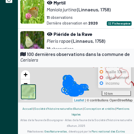
Myrtil
Maniola jurtina
(Linnaeus, 1758)
11
observations
Dernière observation en
2020
Fiche espèce
Piéride de la Rave
Pieris rapae
(Linnaeus, 1758)
10
observations
Précision
100 dernières observations dans la commune de
Dernière observation en
2016
Fiche espèce
Cerisiers
maille 500m
Fadet commun
commune
maille 10km
Coenonympha pamphilus
(Linnaeus, 1758)
+
département
9
observations
−
inconnu
Dernière observation en
2017
Fiche espèce
10 km
Chevreuil européen
Leaflet
| © contributions OpenStreetMap
Capreolus capreolus
(Linnaeus, 1758)
Accueil
|
Société d'histoire naturelle d'Autun
|
Conception et crédits
|
Mentions
9
observations
légales
Dernière observation en
2022
Fiche espèce
Atlas de la faune de Bourgogne - Atlas de la faune de la Société d'histoire naturelle
d'Autun, 2025
Demi-Deuil
Réalisé avec
GeoNature-atlas
, développé par le
Parc national des Écrins