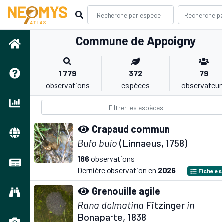
Commune de Appoigny
1 779
372
79
observations
espèces
observateur
Crapaud commun
Bufo bufo
(Linnaeus, 1758)
186
observations
Dernière observation en
2026
Fiche e
Grenouille agile
Rana dalmatina
Fitzinger
in
Bonaparte, 1838