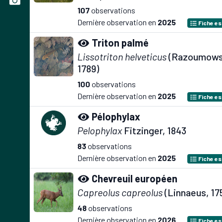
107
observations
Dernière observation en
2025
Fiche e
Triton palmé
Lissotriton helveticus
(Razoumows
1789)
100
observations
Dernière observation en
2025
Fiche e
Pélophylax
Pelophylax
Fitzinger, 1843
83
observations
Dernière observation en
2025
Fiche e
Chevreuil européen
Capreolus capreolus
(Linnaeus, 17
48
observations
Dernière observation en
2026
Fiche e