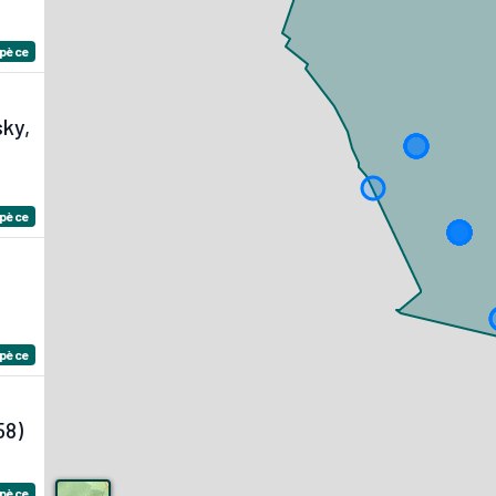
spèce
ky,
spèce
spèce
58)
spèce