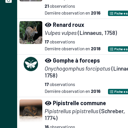
21
observations
Dernière observation en
2016
Fiche e
Renard roux
Vulpes vulpes
(Linnaeus, 1758)
17
observations
Dernière observation en
2018
Fiche e
Gomphe à forceps
Onychogomphus forcipatus
(Linna
1758)
17
observations
Dernière observation en
2016
Fiche e
Pipistrelle commune
Pipistrellus pipistrellus
(Schreber,
1774)
16
observations