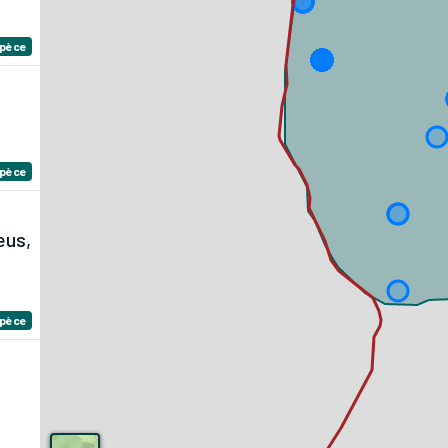
spèce
spèce
eus,
spèce