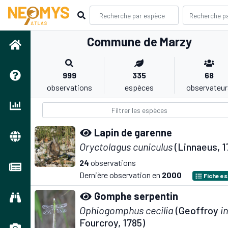
Commune de Marzy
999
335
68
observations
espèces
observateur
Lapin de garenne
Oryctolagus cuniculus
(Linnaeus, 1
24
observations
Dernière observation en
2000
Fiche e
Gomphe serpentin
Ophiogomphus cecilia
(Geoffroy
in
Fourcroy, 1785)