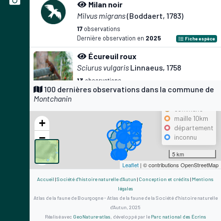
Milan noir
Milvus migrans
(Boddaert, 1783)
17
observations
Dernière observation en
2025
Fiche espèce
Écureuil roux
Sciurus vulgaris
Linnaeus, 1758
13
observations
Précision
100 dernières observations dans la commune de
Dernière observation en
2023
Fiche espèce
Montchanin
maille 500m
Hirondelle rustique
commune
maille 10km
Hirundo rustica
Linnaeus, 1758
+
département
12
observations
−
inconnu
Dernière observation en
2025
Fiche espèce
5 km
Merle noir
Leaflet
| © contributions OpenStreetMap
Turdus merula
Linnaeus, 1758
Accueil
|
Société d'histoire naturelle d'Autun
|
Conception et crédits
|
Mentions
12
observations
légales
Dernière observation en
2023
Fiche espèce
Atlas de la faune de Bourgogne - Atlas de la faune de la Société d'histoire naturelle
d'Autun, 2025
Mésange charbonnière
Réalisé avec
GeoNature-atlas
, développé par le
Parc national des Écrins